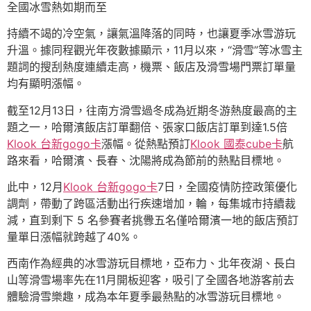
全國冰雪熱如期而至
持續不竭的冷空氣，讓氣溫降落的同時，也讓夏季冰雪游玩
升溫。據同程觀光年夜數據顯示，11月以來，“滑雪”等冰雪主
題詞的搜刮熱度連續走高，機票、飯店及滑雪場門票訂單量
均有顯明漲幅。
截至12月13日，往南方滑雪過冬成為近期冬游熱度最高的主
題之一，哈爾濱飯店訂單翻倍、張家口飯店訂單到達1.5倍
Klook 台新gogo卡
漲幅。從熱點預訂
Klook 國泰cube卡
航
路來看，哈爾濱、長春、沈陽將成為節前的熱點目標地。
此中，12月
Klook 台新gogo卡
7日，全國疫情防控政策優化
調劑，帶動了跨區活動出行疾速增加，輪，每集城市持續裁
減，直到剩下 5 名參賽者挑釁五名僅哈爾濱一地的飯店預訂
量單日漲幅就跨越了40%。
西南作為經典的冰雪游玩目標地，亞布力、北年夜湖、長白
山等滑雪場率先在11月開板迎客，吸引了全國各地游客前去
體驗滑雪樂趣，成為本年夏季最熱點的冰雪游玩目標地。