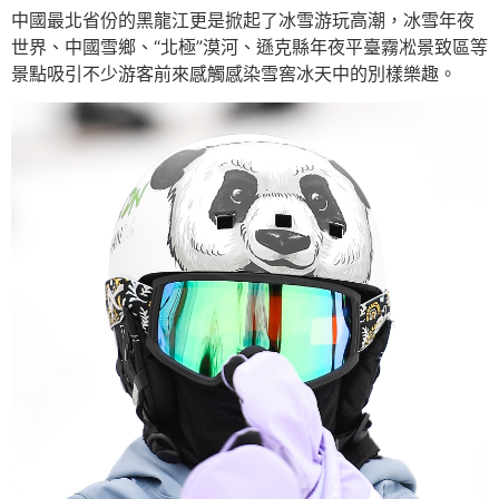
中國最北省份的黑龍江更是掀起了冰雪游玩高潮，冰雪年夜
世界、中國雪鄉、“北極”漠河、遜克縣年夜平臺霧凇景致區等
景點吸引不少游客前來感觸感染雪窖冰天中的別樣樂趣。