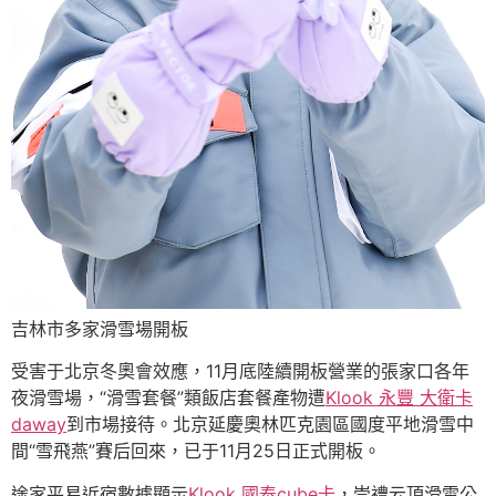
吉林市多家滑雪場開板
受害于北京冬奧會效應，11月底陸續開板營業的張家口各年
夜滑雪場，“滑雪套餐”類飯店套餐產物遭
Klook 永豐 大衛卡
daway
到市場接待。北京延慶奧林匹克園區國度平地滑雪中
間“雪飛燕”賽后回來，已于11月25日正式開板。
途家平易近宿數據顯示
Klook 國泰cube卡
，崇禮云頂滑雪公