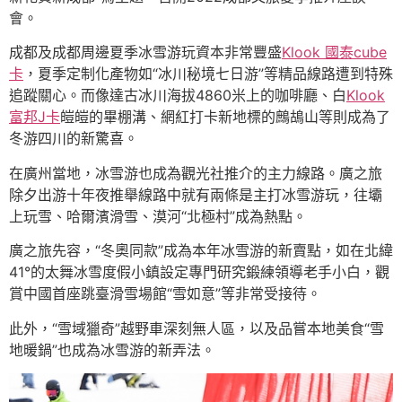
會。
成都及成都周邊夏季冰雪游玩資本非常豐盛
Klook 國泰cube
卡
，夏季定制化產物如“冰川秘境七日游”等精品線路遭到特殊
追蹤關心。而像達古冰川海拔4860米上的咖啡廳、白
Klook
富邦J卡
皚皚的畢棚溝、網紅打卡新地標的鷓鴣山等則成為了
冬游四川的新驚喜。
在廣州當地，冰雪游也成為觀光社推介的主力線路。廣之旅
除夕出游十年夜推舉線路中就有兩條是主打冰雪游玩，往壩
上玩雪、哈爾濱滑雪、漠河“北極村”成為熱點。
廣之旅先容，“冬奧同款”成為本年冰雪游的新賣點，如在北緯
41°的太舞冰雪度假小鎮設定專門研究鍛練領導老手小白，觀
賞中國首座跳臺滑雪場館“雪如意”等非常受接待。
此外，“雪域獵奇”越野車深刻無人區，以及品嘗本地美食“雪
地暖鍋”也成為冰雪游的新弄法。