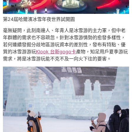
第24屆哈爾濱冰雪年夜世界試開園
毫無疑問，此刻南邊人、年青人是冰雪游的主力軍，但中老
年群體的需求也不容疏忽。針對冰雪游情勢的愈發多樣性，
若何連續發掘分歧地區游玩資本的差別性，發布有特點、優
質的冰雪游游玩
Klook 台新gogo卡
產物，知足用戶夏季游玩
需求，將是冰雪游玩能不克不及一向火下往的要害。