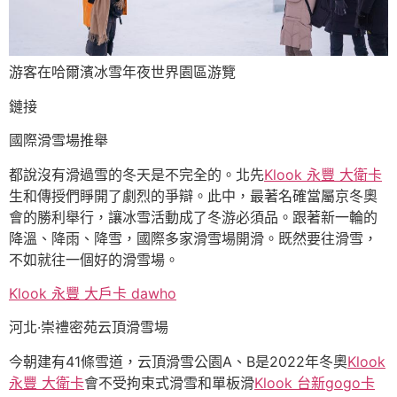
游客在哈爾濱冰雪年夜世界園區游覽
鏈接
國際滑雪場推舉
都說沒有滑過雪的冬天是不完全的。北先
Klook 永豐 大衛卡
生和傳授們睜開了劇烈的爭辯。此中，最著名確當屬京冬奧
會的勝利舉行，讓冰雪活動成了冬游必須品。跟著新一輪的
降溫、降雨、降雪，國際多家滑雪場開滑。既然要往滑雪，
不如就往一個好的滑雪場。
Klook 永豐 大戶卡 dawho
河北·崇禮密苑云頂滑雪場
今朝建有41條雪道，云頂滑雪公園A、B是2022年冬奧
Klook
永豐 大衛卡
會不受拘束式滑雪和單板滑
Klook 台新gogo卡