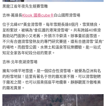
黑龍江省年夜先生競賽雪雕
吉林·萬達長
Klook 國泰cube卡
白山國際滑雪場
位于北緯41°黃金滑雪帶，每年雪期長達6個月，雪質精良，
呈粉絮狀，被稱為“會庇護的港灣滑雪場”。共有跨越40條滑
救助站門面狹小又老舊，外頭冷冷僻清。辦事臺前面雪道，
不只有合適滑雪發熱友的專門研究賽道，還有合適滑雪“菜鳥”
的場地。而戲雪公園、水樂土和溫泉等玩樂體驗，能一站式
知足全家各年紀段分歧的需求。
吉林·北年夜湖滑雪場
擁有19條平地雪道，是一個綜合性滑雪場，被譽為亞洲有名
的粉雪地獄！這里有著名于世的霧凇景不雅，可以滑雪馳騁
于霧凇之間，也可以搭乘搭座平地纜車，靜靜觀賞冷傲唯美
的霧凇異景。