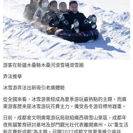
游客在新疆木壘縣木壘河滑雪場滑雪圈
弄法推舉
冰雪游弄法出新吸引老廣體驗
從全國來看，冰雪游曾經成為夏季游玩最熱點的主題，而廣
東游客歷來是冰雪游玩花費主力，備受各冬游目標地器重。
日前，成都會文明廣電游玩局就組織西嶺雪山景區、成都年
夜熊貓繁育研討基地及部門觀光社代表離開廣州，以“重生活
新花費新成都”為主題，召開2022成都文旅夏季推介座談