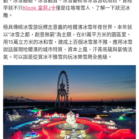
動、冰雪體驗、冰雪觀賞、冰雪藝術等冰雪游玩項目，曾經
早就不只
Klook 富邦J卡
僅是往堆堆雪人、了解一下狀況冰
雕。
極具傳統冰雪游玩標志意義的哈爾濱冰雪年夜世界，本年就
以“冰雪之都，創意無窮”為主題，在81萬平方米的園區里，
用15萬立方米的冰和雪，建成上百個冰雪景不雅，應用冰雪
說話展現哈爾濱的城市特質、資本上風、汗青底蘊與豪情活
氣。可以說是從賞冰不雅雪向玩冰樂雪周全進級。