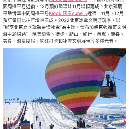
園周邊平易近宿，12月預訂量環比11月增幅兩成。北京延慶
平地滑雪中間周邊平易
Klook 國泰cube卡
近宿，11月、12月
預訂量同比往年增幅三成。2022北京冰雪文明游玩季，以
“暢享北京夏季玩轉豪情冰雪”為主題，發布“8條京張體育文明
游主題線路”，匯集滑雪、徒步、爬山、騎行、自駕、康養、
美食、溫泉度假、網紅打卡和冰雪文明展現等多種元素。