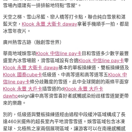
雪場內還建有一排排躲地特點“雪屋”。
天空之梯、雪山吊籃、戀人橋等打卡點，聯合純白雪景和湛
藍天空，
Klook 永豐 大衛卡 daway
拿著手機順手一拍，都是
冰雪年夜片。
廣州熱雪古跡（融創雪世界）
華南地域娛雪項
Klook 中信line pay卡
目和雪道多少數字最豐
盛室內冰雪場館，滑雪區域設有合適
Klook 中信line pay卡
零
Klook 永豐 大衛卡 daway
基本的單板操練道、雙板操練道及
Klook 國泰cube卡
低級道、中高等道和高等道等五
Klook 中
信line pay卡
條分歧難度的雪道，此中全球開創的兩條平面穿
Klook 永豐 大戶卡
插雪道的d
Klook 永豐 大戶卡
dawho
esign讓中高等滑雪喜好者感觸感染紛歧樣雪道變更帶
來的樂趣。
別的，低級道與雙板操練道經由過程中段緩沖區域構成了長
達460米擺佈的超長室內平地滑雪雪道。娛雪區域包含冰凍
星球、北極熊之家兩個展現區域，讓游客可以在南邊感觸感