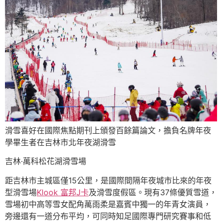
滑雪喜好在國際焦點期刊上頒發百餘篇論文，擔負名牌年夜
學畢生者在吉林市北年夜湖滑雪
吉林·萬科松花湖滑雪場
距吉林市主城區僅15公里，是國際間隔年夜城市比來的年夜
型滑雪場
Klook 富邦J卡
及滑雪度假區。現有37條優質雪道，
雪場初中高等雪女配角萬雨柔是嘉賓中獨一的年青女演員，
旁邊還有一道分布平均，可同時知足國際專門研究賽事和低