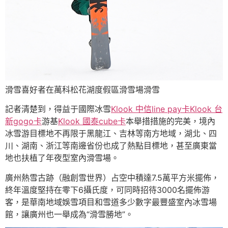
滑雪喜好者在萬科松花湖度假區滑雪場滑雪
記者清楚到，得益于國際冰雪
Klook 中信line pay卡
Klook 台
新gogo卡
游基
Klook 國泰cube卡
本舉措措施的完美，境內
冰雪游目標地不再限于黑龍江、吉林等南方地域，湖北、四
川、湖南、浙江等南邊省份也成了熱點目標地，甚至廣東當
地也扶植了年夜型室內滑雪場。
廣州熱雪古跡（融創雪世界）占空中積達7.5萬平方米擺佈，
終年溫度堅持在零下6攝氏度，可同時招待3000名擺佈游
客，是華南地域娛雪項目和雪道多少數字最豐盛室內冰雪場
館，讓廣州也一舉成為“滑雪勝地”。