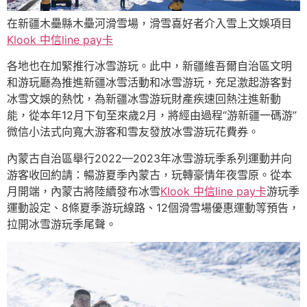
在新疆木壘縣木壘河滑雪場，滑雪喜好者介入雪上文娛項目
Klook 中信line pay卡
各地也在加緊推行冰雪游玩。此中，新疆維吾爾自治區文明
和游玩廳為推進新疆冰雪活動和冰雪游玩，充足激起游客對
冰雪文娛的熱忱，為新疆冰雪游玩財產疾速回熱注進新動
能，從本年12月下旬至來歲2月，將經由過程“游新疆一碼游”
微信小法式向寬大游客和雪友發放冰雪游玩花費券。
內蒙古自治區舉行2022—2023年冰雪游玩季系列運動并向
游客收回約請：暢游夏季內蒙古，玩轉豪情年夜雪原。從本
月開端，內蒙古將陸續發布冰雪
Klook 中信line pay卡
游玩季
運動設定、8條夏季游玩線路、12個滑雪場優惠運動等預告，
拉開冰雪游玩季尾聲。