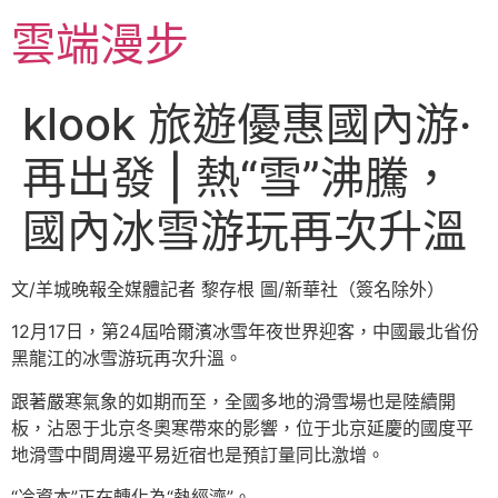
跳
雲端漫步
至
主
要
klook 旅遊優惠國內游·
內
容
再出發 | 熱“雪”沸騰，
國內冰雪游玩再次升溫
文/羊城晚報全媒體記者 黎存根 圖/新華社（簽名除外）
12月17日，第24屆哈爾濱冰雪年夜世界迎客，中國最北省份
黑龍江的冰雪游玩再次升溫。
跟著嚴寒氣象的如期而至，全國多地的滑雪場也是陸續開
板，沾恩于北京冬奧寒帶來的影響，位于北京延慶的國度平
地滑雪中間周邊平易近宿也是預訂量同比激增。
“冷資本”正在轉化為“熱經濟”。