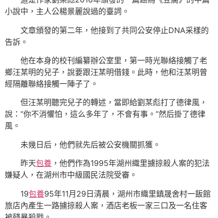
小說中，主人公楊景麗說過的臺詞。
文章頒發的第二年，他接到了共同公安停止DNA采樣的
告訴。
他在本身的校刊編纂辦公室里，第一時光聯絡接觸了老
鄉汪某明的兒子，說要跟汪某明借錢。此時，他和汪某明曾
經隔離聯絡接觸一陣子了。
但汪某明聽完兒子的轉述，當即給劉某彪打了德律風，
說：“你不消懼怕，這么多年了，不會有事。”然后掛了德律
風。
未幾日后，他們就先后被公安機關抓獲。
昨天
包養
，他們作為1995年湖州織里擄掠殺人案的犯法
嫌疑人，在湖州市中級國民法院受審。
19
包養
95年11月29日清晨，湖州市織里鎮晟舍村一飯館
旅店內產生一路擄掠殺人案，酒店老板一家三口及一名住客
被殘暴殺戮。