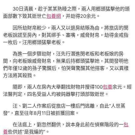
30日清晨，趁于某某熟睡之際，兩人用榔頭猛擊他的頭
面部數下致其逝世亡
包養網
，并劫得20余元。
因所劫財帛較少，兩人又以退房結賬為由，將旅店的閔
老板說謊至房內，對其綁手、塞嘴，威脅財帛，劫得金戒指
一枚后，汪用榔頭猛擊老板。
為進一個步驟劫財，汪先行潛進閔老板和老板娘的房
間，向老板娘威脅財帛，無果后持榔頭猛擊她，其間發明他
們年僅12歲的孫子驚醒后，怕哭聲驚醒其他搭客，又以異樣
方法將其殺戮。
隨即，兩人在房內大舉翻找財物并搜得100
包養
余元。經
法醫判定，四名受益人均被鈍器擊打頭部致逝世。
汪、劉二人作案后從旅店一樓后門逃離，自此“人世蒸
發”，直至往年8月11日被抓獲回案。
在法庭上，劉忽然翻供，說本身此前在偵察階段的一
包
養
些供述“是我編的”。