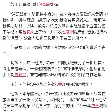
曾用充電器自制
包養網
炸彈
“這是法庭，請把持本身的情感，直接答覆公訴人發問。”
就在劉一邊抹眼淚一邊反復地說“我沒有想過殺人……我那時
就想搞點錢……”時，擔負審訊長的湖州中院院長李章軍敲響
了法槌，禁
包養網
止了他，并再次
包養網
提示他“留意把持本
身的情感”，公訴人也再三提示他不要答非所問。
但是接上去，劉的供述，依然像小說一樣情節豐盛而古
怪。
劉說，后來，他找了老表，相助找鐵匠打了一把匕首，
還用充電器做了一個假的炸彈。說到制作炸彈時，他反復用
手比劃
包養網
了充電器的鉅細和外形以及說明了制作道理。
不外，他并沒有帶上這枚
包養
炸彈往湖州織里。
他說，本身膽量小，第一次和汪及老表到織里，只是在
旅店里坐了一夜，沒有下手就回家了，但1995年11月，他又
從安徽老家動身，往找正在上海打工的汪，“那一年
包養
我特