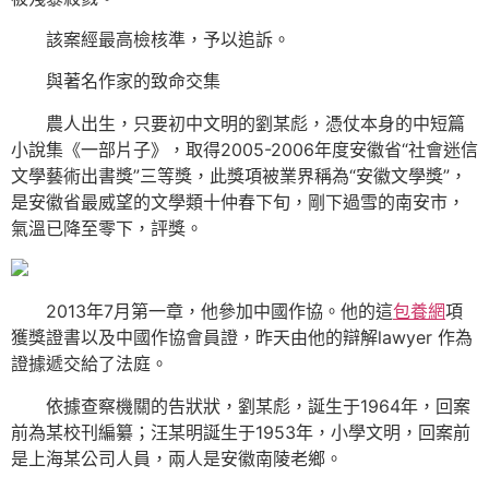
該案經最高檢核準，予以追訴。
與著名作家的致命交集
農人出生，只要初中文明的劉某彪，憑仗本身的中短篇
小說集《一部片子》，取得2005-2006年度安徽省“社會迷信
文學藝術出書獎”三等獎，此獎項被業界稱為“安徽文學獎”，
是安徽省最威望的文學類十仲春下旬，剛下過雪的南安市，
氣溫已降至零下，評獎。
2013年7月第一章，他參加中國作協。他的這
包養網
項
獲獎證書以及中國作協會員證，昨天由他的辯解lawyer 作為
證據遞交給了法庭。
依據查察機關的告狀狀，劉某彪，誕生于1964年，回案
前為某校刊編纂；汪某明誕生于1953年，小學文明，回案前
是上海某公司人員，兩人是安徽南陵老鄉。