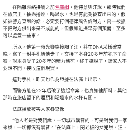
在隔離聯絡接觸之前
包養網
，他特意與汪說，那時我們
在旅店里，抽過捲煙，喝過水，也是有能夠被查出來的，假
如被警方查到的話，必定要打個德律風告訴對方，萬一被抓
不把對方供出來是不成能的，但假如能提早有個預備，至多
可以處置一些事。
所以，他第一時光聯絡接觸了汪，并在DNA采樣確當
晚，寫了一封手札給他妻子，交接了本身20多年前犯下了命
案，說本身受了20多年的精力熬煎，終于擺脫了，請家人不
要想不開，接收這個現實。
這封手札，昨天也作為證據在法庭上出示。
而警方能在22年后破了這起命案，也真如他所料，與他
那時在旅店留下的煙頭和喝過水的水杯有關。
法庭播放被害人家眷錄像
“他人老是對我們說，一切城市曩昔的，可是對我們一家
來說，一切都沒有曩昔。”在法庭上，閔老板的女兒說，汪、