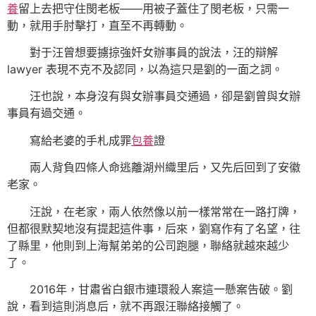
養
留上去把守住閔老板——用被子蓋住了閔老板，只需一
動，就用手肘擊打，直至不再轉動。
對于汪曾想要擄掠強奸女辦事員的說法，汪的辯解
lawyer 表現不克不及認同，以為這只是劉的一面之詞。
汪也說，本身沒有與女辦事員交通過，卻是劉曾與女辦
事員有過交通。
寫給老婆的手札成罪
包養
證
兩人背負四條人命逃離湖州織里后，又先后回到了安徽
老家。
汪說，在老家，兩人依然像以前一樣常常在一路打牌，
但都很默契地沒有提起這件事，后來，劉寫作有了名望，往
了縣里，他則到上海幫弟弟的公司跑腿，聯絡就越來越少
了。
2016年，甘肅省白銀市連環殺人案這一懸案告破。劉
說，看到這則消息后，就不再跟汪聯絡接觸了。