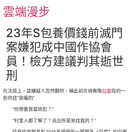
跳
雲端漫步
至
主
要
23年S包養價錢前滅門
內
容
案嫌犯成中國作協會
員！檢方建議判其逝世
刑
在法庭上，該嫌疑人忽然翻供，稱此前在偵察階
包養
段的一
些供述“是編的”
“你想要我當逃犯？”
“村里人都了解了？派出所是來找我的？”
這是作家劉某彪2016年頒發的一篇題為《豆腐》的中篇