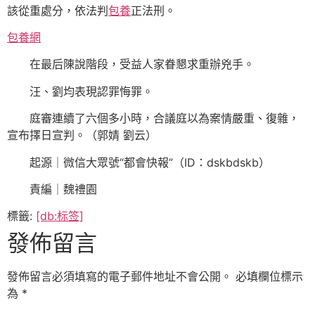
該從重處分，依法判
包養
正法刑。
包養網
在最后陳說階段，受益人家眷懇求重辦兇手。
汪、劉均表現認罪悔罪。
庭審連續了六個多小時，合議庭以為案情嚴重、復雜，
宣布擇日宣判。（郭婧 劉云）
起源｜微信大眾號“都會快報”（ID：dskbdskb）
責編｜魏禮園
標籤:
[db:标签]
發佈留言
發佈留言必須填寫的電子郵件地址不會公開。
必填欄位標示
為
*