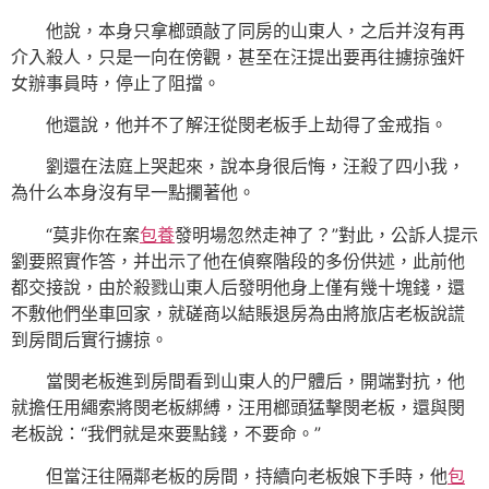
他說，本身只拿榔頭敲了同房的山東人，之后并沒有再
介入殺人，只是一向在傍觀，甚至在汪提出要再往擄掠強奸
女辦事員時，停止了阻擋。
他還說，他并不了解汪從閔老板手上劫得了金戒指。
劉還在法庭上哭起來，說本身很后悔，汪殺了四小我，
為什么本身沒有早一點攔著他。
“莫非你在案
包養
發明場忽然走神了？”對此，公訴人提示
劉要照實作答，并出示了他在偵察階段的多份供述，此前他
都交接說，由於殺戮山東人后發明他身上僅有幾十塊錢，還
不敷他們坐車回家，就磋商以結賬退房為由將旅店老板說謊
到房間后實行擄掠。
當閔老板進到房間看到山東人的尸體后，開端對抗，他
就擔任用繩索將閔老板綁縛，汪用榔頭猛擊閔老板，還與閔
老板說：“我們就是來要點錢，不要命。”
但當汪往隔鄰老板的房間，持續向老板娘下手時，他
包