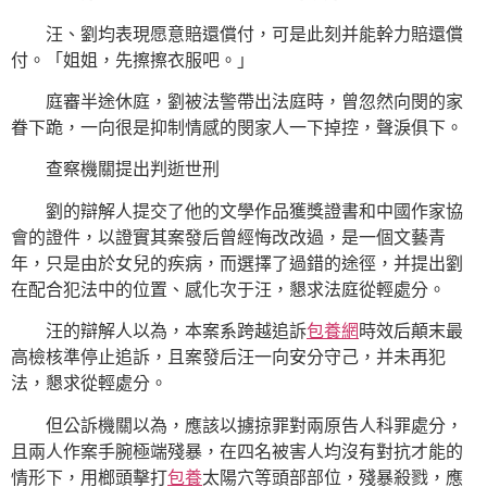
汪、劉均表現愿意賠還償付，可是此刻并能幹力賠還償
付。「姐姐，先擦擦衣服吧。」
庭審半途休庭，劉被法警帶出法庭時，曾忽然向閔的家
眷下跪，一向很是抑制情感的閔家人一下掉控，聲淚俱下。
查察機關提出判逝世刑
劉的辯解人提交了他的文學作品獲獎證書和中國作家協
會的證件，以證實其案發后曾經悔改改過，是一個文藝青
年，只是由於女兒的疾病，而選擇了過錯的途徑，并提出劉
在配合犯法中的位置、感化次于汪，懇求法庭從輕處分。
汪的辯解人以為，本案系跨越追訴
包養網
時效后顛末最
高檢核準停止追訴，且案發后汪一向安分守己，并未再犯
法，懇求從輕處分。
但公訴機關以為，應該以擄掠罪對兩原告人科罪處分，
且兩人作案手腕極端殘暴，在四名被害人均沒有對抗才能的
情形下，用榔頭擊打
包養
太陽穴等頭部部位，殘暴殺戮，應