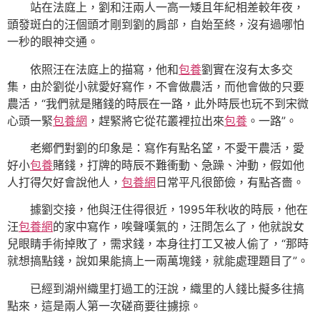
站在法庭上，劉和汪兩人一高一矮且年紀相差較年夜，
頭發斑白的汪個頭才剛到劉的肩部，自始至終，沒有過哪怕
一秒的眼神交通。
依照汪在法庭上的描寫，他和
包養
劉實在沒有太多交
集，由於劉從小就愛好寫作，不會做農活，而他會做的只要
農活，“我們就是賭錢的時辰在一路，此外時辰也玩不到宋微
心頭一緊
包養網
，趕緊將它從花叢裡拉出來
包養
。一路”。
老鄉們對劉的印象是：寫作有點名望，不愛干農活，愛
好小
包養
賭錢，打牌的時辰不難衝動、急躁、沖動，假如他
人打得欠好會說他人，
包養網
日常平凡很節儉，有點吝嗇。
據劉交接，他與汪住得很近，1995年秋收的時辰，他在
汪
包養網
的家中寫作，唉聲嘆氣的，汪問怎么了，他就說女
兒眼睛手術掉敗了，需求錢，本身往打工又被人偷了，“那時
就想搞點錢，說如果能搞上一兩萬塊錢，就能處理題目了”。
已經到湖州織里打過工的汪說，織里的人錢比擬多往搞
點來，這是兩人第一次磋商要往擄掠。