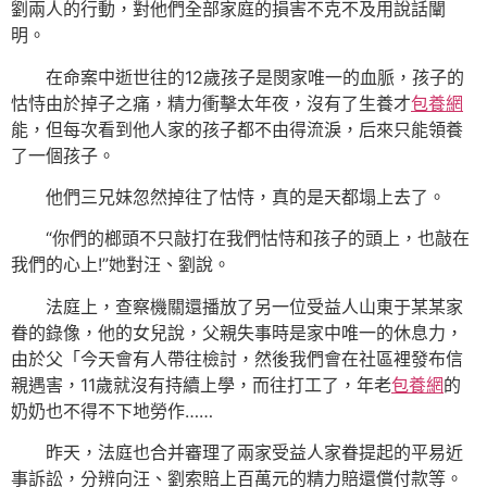
劉兩人的行動，對他們全部家庭的損害不克不及用說話闡
明。
在命案中逝世往的12歲孩子是閔家唯一的血脈，孩子的
怙恃由於掉子之痛，精力衝擊太年夜，沒有了生養才
包養網
能，但每次看到他人家的孩子都不由得流淚，后來只能領養
了一個孩子。
他們三兄妹忽然掉往了怙恃，真的是天都塌上去了。
“你們的榔頭不只敲打在我們怙恃和孩子的頭上，也敲在
我們的心上!”她對汪、劉說。
法庭上，查察機關還播放了另一位受益人山東于某某家
眷的錄像，他的女兒說，父親失事時是家中唯一的休息力，
由於父「今天會有人帶往檢討，然後我們會在社區裡發布信
親遇害，11歲就沒有持續上學，而往打工了，年老
包養網
的
奶奶也不得不下地勞作……
昨天，法庭也合并審理了兩家受益人家眷提起的平易近
事訴訟，分辨向汪、劉索賠上百萬元的精力賠還償付款等。