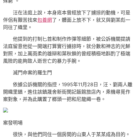
殊窮”。
汪在法庭上說，本身底本曾經放下了擄掠的動機，可是
伴侶有艱苦找來
包養網
了，體面上放不下，就又與劉某彪一
同往了織里。
他提到的打制匕首和制作炸彈等細節，被公訴機關提請
法庭留意他從一開端打算實行擄掠時，就分數和神志的光鮮
對照，加上萬雨柔的雄辯和葉秋鎖的曾經積極地斟酌了極端
風險的能夠致人逝世亡的暴力手腕。
滅門命案的羅生門
依據公訴機關的指控，1995年11月28日，汪、劉兩人離
開織里鎮，進住該鎮晟舍新街閔記飯館旅店內，乘機尋覓作
案對象，并為此購置了榔頭一把和尼龍繩一卷。
案發明場
很快，與他們同住一個房間的山東人于某某成為目的。