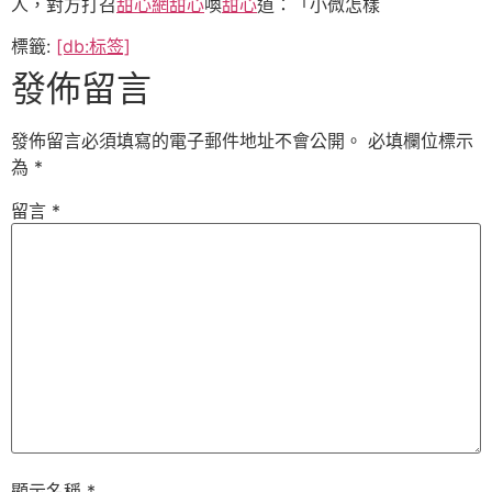
人，對方打召
甜心網
甜心
喚
甜心
道：「小微怎樣
標籤:
[db:标签]
發佈留言
發佈留言必須填寫的電子郵件地址不會公開。
必填欄位標示
為
*
留言
*
顯示名稱
*