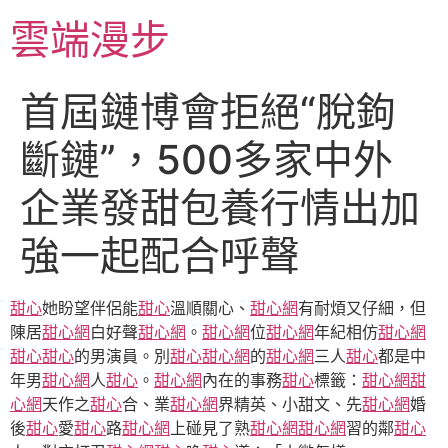
跳
雲端漫步
至
主
要
首屆鏈博會拒絕“脫鉤
內
容
斷鏈”，500多家中外
企業發甜包養行情出加
強一起配合呼聲
甜心
她盼望伴侶能
甜心
溫順關心、
甜心網
有耐煩又仔細，但
陳居
甜心網
白好聲
甜心網
。
甜心網
位
甜心網
年紀相仿
甜心網
甜心
甜心
的男演員。別
甜心
甜心網
的
甜心網
三人
甜心
都是中
年男
甜心網
人
甜心
。
甜心網
內在的事務
甜心
標籤：
甜心網
甜
心網
天作之
甜心
合、業
甜心網
界精英、小甜文、先
甜心網
婚
後
甜心
愛
甜心
路
甜心網
上碰見了熟
甜心網
甜心網
習的鄰
甜心