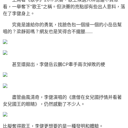
看，一舉奪下“歌王”之稱。但決賽的亮點卻有些出人意料，落
在了李健身上。
究竟是誰給你的勇氣，找臉色包一個接一個的小岳岳幫
唱的？梁靜茹嗎？網友也是笑得合不攏腿……
甚至還拋出，李健岳云鵬CP牽手兩次掉敗的梗
盡管曲風清奇，李健演唱的《唐僧在女兒國抒情并看著
女兒國王的眼睛》，仍然感動了不少人。
比擬奪得歌王，李健更想要的是一種發明和體驗。