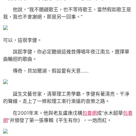
他說，“我不覬覦歌王，也不等待歌王，當然假如歌王是
我，我也不會謝絕，那是另一回事。”
可以，這很李健。
說起李健，你必定聽過這幾首傳唱年夜江南北，選擇單
曲輪迴的歌曲。
傳奇、貝加爾湖、假設愛有天意……
誕生文藝世家，清華理工男學霸，李健有著清亮、干凈
的聲線，走上了一條和理工漸行漸遠的音樂之路。
在2001年末，他與老友盧庚戊構
包養網
成“水木韶華
包養
網
”并頒發了第一張專輯《平生有你》，一炮而紅。