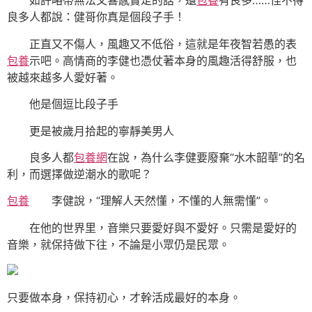
如許略帶無法又喜感實足的話，還
包養
有良多……怪不得
良多人都說：健哥你真是個段子手！
正直又不傷人，風趣又不低俗，這就是年夜智若愚的表
包養
示吧。高情商的李健也憑仗著本身的風趣活得舒服，也
被越來越多人愛好著。
他是個逗比段子手
更是被歲月拾起的寧靜美男人
良多人都
包養網
在說，為什么李健要廢棄“水木韶華”的名
利，而選擇做逆潮水的歌呢？
包養
李健說，“理解人天然懂，不懂的人無需懂”。
在他的世界里，音樂只要愛好與不愛好。只需是愛好的
音樂，就保持做下往，不論是小眾仍是民眾。
只要做本身，保持初心，才幹活成最好的本身。