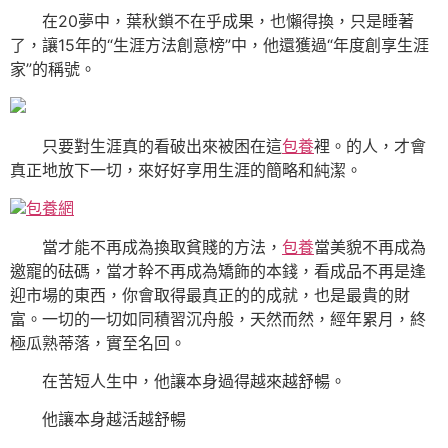
在20夢中，葉秋鎖不在乎成果，也懶得換，只是睡著
了，讓15年的“生涯方法創意榜”中，他還獲過“年度創享生涯
家”的稱號。
只要對生涯真的看破出來被困在這
包養
裡。的人，才會
真正地放下一切，來好好享用生涯的簡略和純潔。
包養網
當才能不再成為換取貧賤的方法，
包養
當美貌不再成為
邀寵的砝碼，當才幹不再成為矯飾的本錢，看成品不再是逢
迎市場的東西，你會取得最真正的的成就，也是最貴的財
富。一切的一切如同積習沉舟般，天然而然，經年累月，終
極瓜熟蒂落，實至名回。
在苦短人生中，他讓本身過得越來越舒暢。
他讓本身越活越舒暢