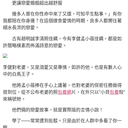
更讓戀愛婚姻超出越舒服
幾多人曾在你性命中來了又還，可知平生點事。」有你
我都陪在你身邊？在這個速食愛情的時期，良多人都嚮往著
細水長流的戀愛。
古有趙明誠李清照佳耦，今有李健孟小蓓佳耦，都是如
許簡略樸素而佈滿詩意的戀愛。
李健對老婆，又是溺愛又是專情，如許的他，也是有數人心
中的白馬王子。
他將孟小蓓捧在手心上護著，也對老婆的保密任務做得
很到位，從不公布老婆的照
包養網
片，在外只以“小貝
包養
殼”
來稱號她。
他們倆的戀愛故事，就是實際版的言情小說！
學了——常常遭到批駁。只是由於在人群中多看了你一
眼