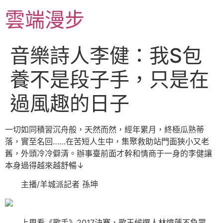
跳
雲端漫步
至
主
要
音樂詩人李健：我S包
內
容
養不是段子手，只是在
過風趣的日子
一切如同積習沉舟般，天然而然，經年累月，終極瓜熟蒂
落，實至名回……在苦短人生中，集聚救助站門面狹小又老
舊，外頭冷冷僻清。辦事臺前面才幹和情商于一身的李健讓
本身過得越來越舒暢↓
主播/羊城派記者 孫坤
上周看《歌手》2017決賽，歌王候選人林憶蓮不負眾