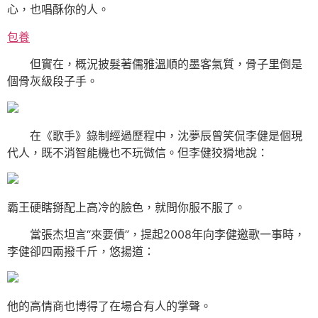
心，也唱酥你的人。
包養
但實在，概況披髮著儒雅溫順的墨客氣質，骨子里倒是
個骨灰級段子手。
在《歌手》錄制經過歷程中，沈夢辰曾笑侃李健是個現
代人，既不消智能機也不玩微信。但李健狡猾地說：
霸王硬瞎掰配上高冷的臉色，就問你服不服了。
當張杰坦言“來要債”，提起2008年向李健邀歌一事時，
李健卻四兩撥千斤，悠揚道：
他的高情商也博得了在場合有人的掌聲。