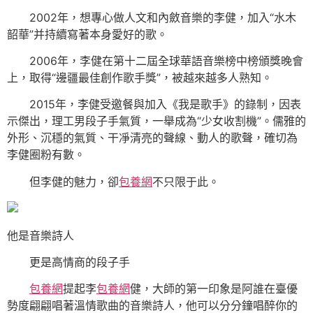
2002年，想專心做人文和內斂音樂的李健，加入“水木
韶華”并持續寫著本身愛好的歌。
2006年，李健在第十二屆全球華語音樂榜中榜頒獎晚會
上，取得“邊疆最佳創作歌手獎”，被越來越多人熟知。
2015年，李健受邀餐與加入《我是歌手》的錄制，因表
示傑出，理工男段子手氣質，一舉成為“少女收割機”。儒雅的
外形、沉穩的氣質、干凈清亮的聲線、動人的歌聲，確切為
李健圈粉有數。
但李健的魅力，卻
包養網
不只限于此。
他是音樂詩人
更是高情商的段子手
包養網
提起李
包養網
健，大師的第一印象是阿誰在臺優
勢度翩翩唱著溫情歌曲的音樂詩人，他可以分分鐘唱醉你的