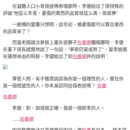
在凝聽入口小哥哥迪瑪希唱歌時，李健給出了很特殊的
評論“他這么年青，憂傷的東西的品質就這么高，很是棒”
一臉懵的愛醬只想問，這年初，連憂傷都可以算出東西
的品質來了？
而當老錯誤沈夢辰上臺先容獅子
包養網
獨唱團時，李健
在臺下很有感慨地說了一句話，“夢辰仍是成熟了”，當李銳還
在猜想來由的時辰，李健給出了如
包養網
許的說明：
掌管人問，有不雅眾說認為你是一個理性的人，實在你
是一個很感性的人。你本身認同這個表述嗎？
包養
包養網
李健：對，說得很正確，我是一個姓李的人。
……
包養網