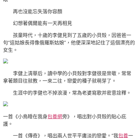
再也沒能忘失落你容顏
幻想著偶爾能有一天再相見
孩童時代，十歲的李健見到了五歲的小貝殼，因爸爸一
句“這姑娘長得像俄羅斯姑娘”，他便深深地記住了這個漂亮的
女生。
李健上清華后，讀中學的小貝殼對李健很是崇敬，常常
拿著題目往就教，一來二往，戀愛的種子就萌芽了。
生涯中的李健也不掉浪漫，常為老婆寫歌并密意詮釋。
一首《小鳥睡在我身
包養網
旁》，唱出對小貝殼的貼心庇
護。
一首《傳奇》，唱出兩人世平平庸淡的戀愛。“我
包養
一