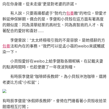
向在你身邊，從未走遠”更是對老婆的許諾。
有人說，只要兩邊都處于“勢均力
包養
敵”的地位，戀愛才
幹延伸保鮮期。偶合的是，李健和小貝殼在這方面有著高度
的類似度：同為清華結業的高材生、同為高智商的人才、有
著配合的愛好和喜好……
李健曾說：“太太終極吸引我的不是容貌，是她措辭的方
包養
法和內在的事務。”我們可以從孟小蓓的weibo來感觸感
染一下。
小貝殼愛好在weibo上給李健取各類昵稱，在記載夫妻
的點滴時間時，也趁便撒了一年夜波狗糧。
有時辰李健是“咖啡師長教師”，為小貝殼沖泡咖啡，還將
老婆比方成“小松鼠”；
有時辰李健是“休假師長教師”，會倚在門邊看著小貝殼收拾茶
館還相互打鬧；