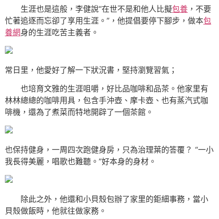
生涯也是這般，李健說“在世不是和他人比擬
包養
，不要
忙著追逐而忘卻了享用生涯。”，他提倡要停下腳步，做本
包
養網
身的生涯吃苦主義者。
常日里，他愛好了解一下狀況書，堅持瀏覽習氣；
也培育文雅的生涯咀嚼，好比品咖啡和品茶。他家里有
林林總總的咖啡用具，包含手沖壺、摩卡壺、也有蒸汽式咖
啡機，還為了煮菜而特地開辟了一個茶館。
也保持健身，一周四次跑健身房，只為治理葉的答覆？ “一小
我長得美麗，唱歌也難聽。”好本身的身材。
除此之外，他還和小貝殼包辦了家里的鉅細事務，當小
貝殼做飯時，他就往做家務。