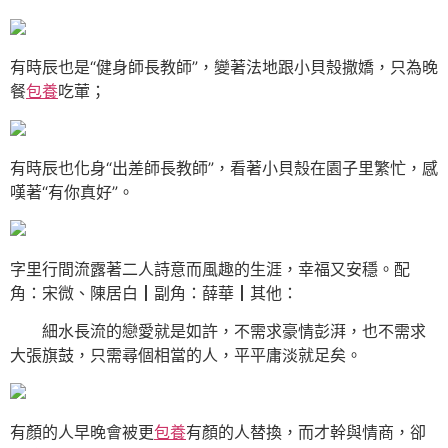
有時辰也是“健身師長教師”，變著法地跟小貝殼撒嬌，只為晚
餐
包養
吃葷；
有時辰也化身“出差師長教師”，看著小貝殼在園子里繁忙，感
嘆著“有你真好”。
字里行間流露著二人詩意而風趣的生涯，幸福又安穩。配
角：宋微、陳居白┃副角：薛華┃其他：
細水長流的戀愛就是如許，不需求豪情彭湃，也不需求
大張旗鼓，只需尋個相當的人，平平庸淡就足矣。
有顏的人早晚會被更
包養
有顏的人替換，而才幹與情商，卻