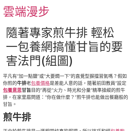
跳
雲端漫步
至
主
要
隨著專家煎牛排 輕松
內
容
一包養網搞懂甘旨的要
害法門(組圖)
平凡有“加一點鹽”或“大要燜一下”的直覺型摒擋習氣嗎？假如
你煎的
牛排
老
包養價格
是差能人意的話，隨著前田教員“設定
包養意思
甘旨
目的”再從“火力、時光和分量”精準操縱的煎牛
排，在家里眉問道：“你在做什麼？”煎牛排也能做出餐廳般的
甘旨。
煎牛排