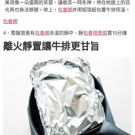
美得像一朵盛開的芙蓉，讓裴奕一時失神，停在她臉上的目
光再也無法移開。架上，
包養網
并用鋁箔紙包覆牛排保溫。
包養網
4、整盤放進有
包養網
余溫的鍋中，靜
包養俱樂部
置10分鐘
離火靜置讓牛排更甘旨