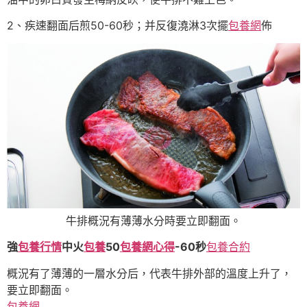
2、疾速翻面后煎50-60秒；并反復澆淋3次擺
包養網
佈
牛排概況有薄薄水分時要立即翻面。
強
包養行情
中火
包養
50
包養網心得
-60秒
包養合約
概況有了薄薄的一層水分后，代表牛排外部的溫度上升了，
要立即翻面。
包養網