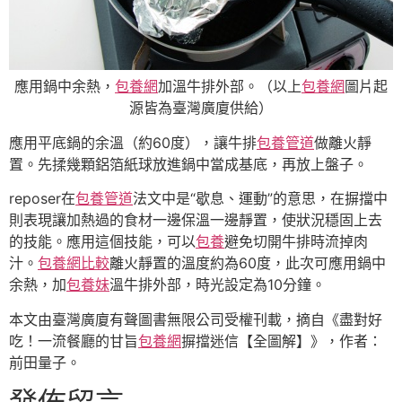
應用鍋中余熱，
包養網
加溫牛排外部。（以上
包養網
圖片起
源皆為臺灣廣廈供給）
應用平底鍋的余溫（約60度），讓牛排
包養管道
做離火靜
置。先揉幾顆鋁箔紙球放進鍋中當成基底，再放上盤子。
reposer在
包養管道
法文中是“歇息、運動”的意思，在摒擋中
則表現讓加熱過的食材一邊保溫一邊靜置，使狀況穩固上去
的技能。應用這個技能，可以
包養
避免切開牛排時流掉肉
汁。
包養網比較
離火靜置的溫度約為60度，此次可應用鍋中
余熱，加
包養妹
溫牛排外部，時光設定為10分鐘。
本文由臺灣廣廈有聲圖書無限公司受權刊載，摘自《盡對好
吃！一流餐廳的甘旨
包養網
摒擋迷信【全圖解】》，作者：
前田量子。