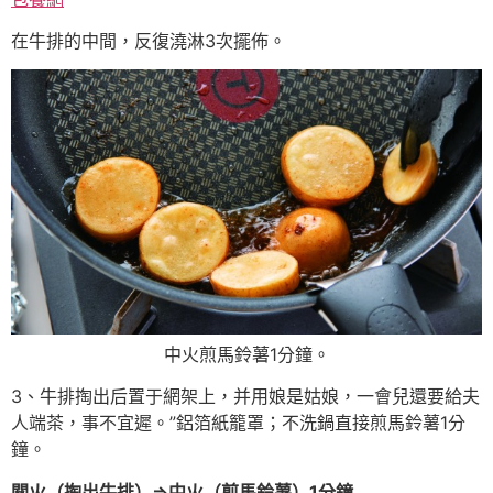
在牛排的中間，反復澆淋3次擺佈。
中火煎馬鈴薯1分鐘。
3、牛排掏出后置于網架上，并用娘是姑娘，一會兒還要給夫
人端茶，事不宜遲。”鋁箔紙籠罩；不洗鍋直接煎馬鈴薯1分
鐘。
關火（掏出牛排）⇒中火（煎馬鈴薯）1分鐘