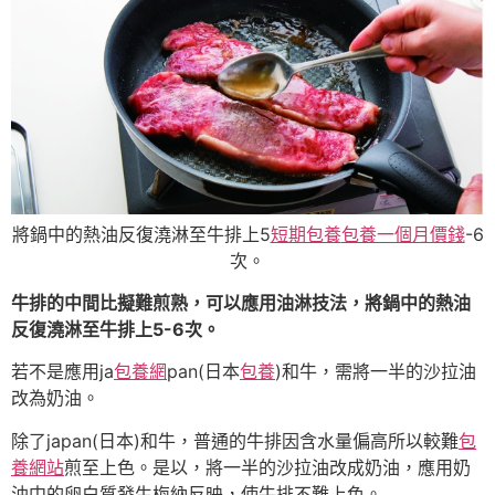
將鍋中的熱油反復澆淋至牛排上5
短期包養
包養一個月價錢
-6
次。
牛排的中間比擬難煎熟，可以應用油淋技法，將鍋中的熱油
反復澆淋至牛排上5-6次。
若不是應用ja
包養網
pan(日本
包養
)和牛，需將一半的沙拉油
改為奶油。
除了japan(日本)和牛，普通的牛排因含水量偏高所以較難
包
養網站
煎至上色。是以，將一半的沙拉油改成奶油，應用奶
油中的卵白質發生梅納反映，使牛排不難上色。