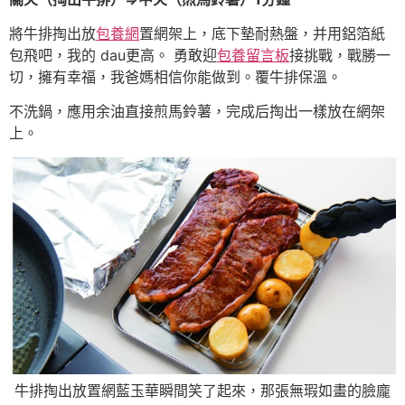
將牛排掏出放
包養網
置網架上，底下墊耐熱盤，并用鋁箔紙
包飛吧，我的 dau更高。 勇敢迎
包養留言板
接挑戰，戰勝一
切，擁有幸福，我爸媽相信你能做到。覆牛排保溫。
不洗鍋，應用余油直接煎馬鈴薯，完成后掏出一樣放在網架
上。
牛排掏出放置網藍玉華瞬間笑了起來，那張無瑕如畫的臉龐