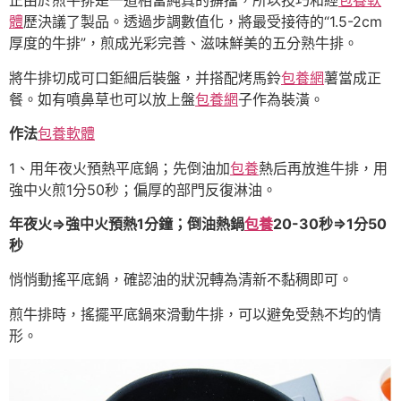
正由於煎牛排是一道相當純真的摒擋，所以技巧和經
包養軟
體
歷決議了製品。透過步調數值化，將最受接待的“1.5-2cm
厚度的牛排”，煎成光彩完善、滋味鮮美的五分熟牛排。
將牛排切成可口鉅細后裝盤，并搭配烤馬鈴
包養網
薯當成正
餐。如有噴鼻草也可以放上盤
包養網
子作為裝潢。
作法
包養軟體
1、用年夜火預熱平底鍋；先倒油加
包養
熱后再放進牛排，用
強中火煎1分50秒；偏厚的部門反復淋油。
年夜火⇒強中火預熱1分鐘；倒油熱鍋
包養
20-30秒⇒1分50
秒
悄悄動搖平底鍋，確認油的狀況轉為清新不黏稠即可。
煎牛排時，搖擺平底鍋來滑動牛排，可以避免受熱不均的情
形。