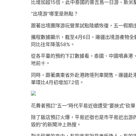
比增加超15倍，此中泰國的普吉島一日游、斯
“出境游”哪里是熱點？
跟著出境團隊游玩營業試點陸續恢復，五一假期
攜程數據顯示，截至4月6日，邊疆出境游產物全
同比往年降落58%。
從各平臺的預約下訂數據看，泰國、中國噴鼻港、
地前十。
同時，跟著廣東省外赴港跨境列車開售，邊疆赴港
單環比4月初增加7.2倍。
花費者預訂“五一”時代平易近宿遭受“要挾式”砍單
除了飯店預訂火爆，平易近宿也是市平易近出游的
毀約”的新聞沖上熱搜。