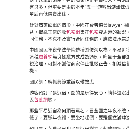
對于砍單的來由，有的商家說是老板換人，有的
有良多，但重要是由於本年“五一”游客出游熱忱
單后再低價賣出往。
針對商家砍單的情形，中國花費者協會lawyer
益，搗亂正常的收
包養網
集花
包養
費周遭的狀況
同任務。不克不及實行合同任務的，應依法承當
中國國民年夜學法學院傳授劉俊海以為，平易近
這種
包養網
無良操縱方式成為通例，晦氣于全部
視治理，可對不誠信商家停止批駁正告、扣減信
機。
國民網：應抓典範重辦以儆效尤
游客預訂平易近宿，圖的是玩得安心，孰料還沒
丟
包養網
臉。
那些平易近宿為何頂著罵名，冒全國之年夜不韙
低了，要賺年夜錢，要坐地起價，要賺個盆滿缽
題目是，花費者已和平易近宿樹立了契約關系，