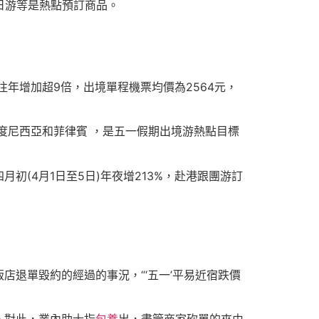
日游等是熱點預訂商品。
年增加超9倍，出境單程機票均價為2564元，
印度尼西亞和菲律賓 ，是五一假期出境游熱點目標
(4月1日至5日)年夜增213%，赴港跟團游訂
退單毀約的經過的事況，“‘五一’平易近宿跌價