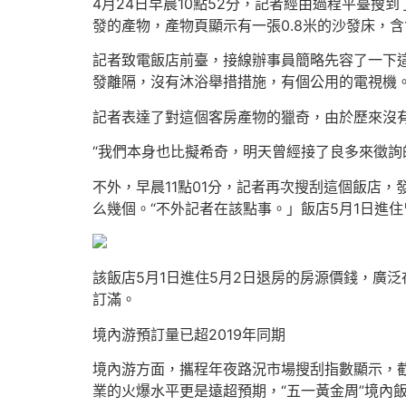
4月24日早晨10點52分，記者經由過程平臺搜
發的產物，產物頁顯示有一張0.8米的沙發床，
記者致電飯店前臺，接線辦事員簡略先容了一下這
發離隔，沒有沐浴舉措措施，有個公用的電視機。
記者表達了對這個客房產物的獵奇，由於歷來沒
“我們本身也比擬希奇，明天曾經接了良多來徵詢
不外，早晨11點01分，記者再次搜刮這個飯店
么幾個。“不外記者在該點事。」飯店5月1日進
該飯店5月1日進住5月2日退房的房源價錢，廣泛
訂滿。
境內游預訂量已超2019年同期
境內游方面，攜程年夜路況市場搜刮指數顯示，截至
業的火爆水平更是遠超預期，“五一黃金周”境內飯