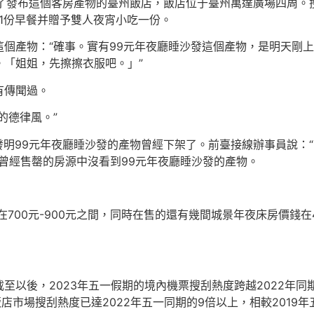
到了發布這個客房產物的臺州飯店，飯店位于臺州萬達廣場四周。搜
含1份早餐并贈予雙人夜宵小吃一份。
個產物：“確事。實有99元年夜廳睡沙發這個產物，是明天剛
「姐姐，先擦擦衣服吧。」”
有傳聞過。
的德律風。”
，發明99元年夜廳睡沙發的產物曾經下架了。前臺接線辦事員說：
住曾經售罄的房源中沒看到99元年夜廳睡沙發的產物。
在700元-900元之間，同時在售的還有幾間城景年夜床房價錢在
以後，2023年五一假期的境內機票搜刮熱度跨越2022年同期29
店市場搜刮熱度已達2022年五一同期的9倍以上，相較2019年