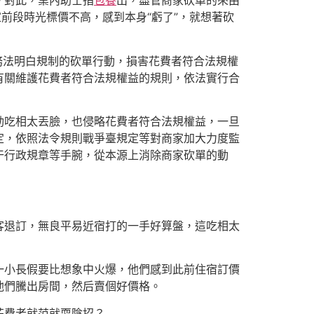
。對此，業內助士指
包養
出，盡管商家砍單的來由
前段時光標價不高，感到本身“虧了”，就想著砍
子商務法明白規制的砍單行動，損害花費者符合法規權
有關維護花費者符合法規權益的規則，依法實行合
動吃相太丟臉，也侵略花費者符合法規權益，一旦
定，依照法令規則戰爭臺規定等對商家加大力度監
干行政規章等手腕，從本源上消除商家砍單的動
客退訂，無良平易近宿打的一手好算盤，這吃相太
一小長假要比想象中火爆，他們感到此前住宿訂價
他們騰出房間，然后賣個好價格。
花費者就范就耍陰招？