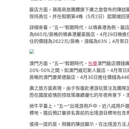
飯店方面，嶺南商旅團體旗下廣之旅發布的陳述顯
保持高位，并在假期第4晚（5月2日）起開端回
詳細來看，“五一”假期時代，以噴鼻港為例，飯店預
為865元/房晚的噴鼻港麗豪飯店，4月29日晚進住
住的價錢為2622元/房晚，漲幅為63%；4月常
澳門方面，“五一”假期時代，
包養
澳門飯店價錢廣
20%-50%之間。如澳門威尼斯人飯店，4月常日
房晚的澳門康萊德飯店，4月30日進住價錢為446
廣之旅方面表現，由于恢復赴港游玩簽注及團隊游
而在國度疫情防控政策連續優化的年夜佈景下，
途牛平臺上，“五一”出境游用戶中，近八成用戶
標地，隨后預訂量排名靠前的出境游目標地包含
值得一提的是，飛豬的陳述顯示，在出境游方法