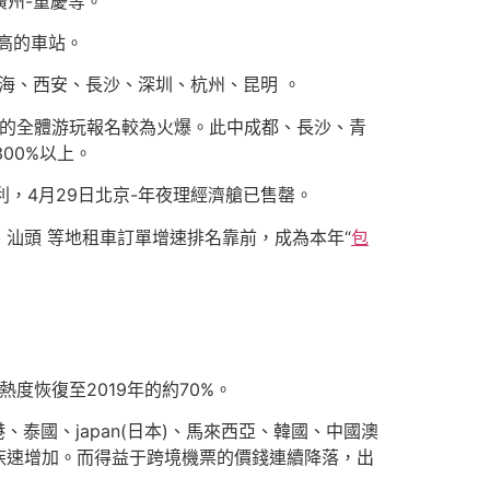
廣州-重慶等。
高的車站。
海、西安、長沙、深圳、杭州、昆明 。
 的全體游玩報名較為火爆。此中成都、長沙、青
00%以上。
，4月29日北京-年夜理經濟艙已售罄。
汕頭 等地租車訂單增速排名靠前，成為本年“
包
度恢復至2019年的約70%。
泰國、japan(日本)、馬來西亞、韓國、中國澳
疾速增加。而得益于跨境機票的價錢連續降落，出