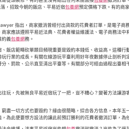
說是從頭裝修，有的甚至沒有給出任何來由直接
包養網
撤消訂單
低落，招致今朝的飯店、平易近宿
包養網
預定價格下跌。有的商家
 團lawyer 指出，商家撤消曾經付出貨款的花費者訂單，是電
。商家應該遵照平易近法典、花費者權益維護法、電子商務法中
違約義
包養網
務。
宿、飯店範疇砍單題目頻現重要是毀約本錢低、收益高。這種行
游玩行業的成長。有關在線游玩平臺利用好年夜數據停止剖析判
譽分、罰款、公示直至清出平臺等。有關部分可經由過程出臺相
出往玩，先被無良平易近宿玩了一把，豈不糟心？變著方法讓游
，窮盡一切方式也要毀約？緣由很簡略，綜合各方信息，本年五
溢，為此便要想方設法的讓此前預訂勝利的花費者撤消訂單，為
受法令維護，涉事平易近宿豈能想
包養
撤消就撤消？豈能為了逼