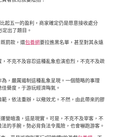
但比起五一的盈利，商家確定仍是愿意接收處分
必定出了題目。
，既罰款，還
包養網
要拉進黑名單，甚至對其永遠
置，不克不及容忍這種亂象愈演愈烈，不克不及疏
作為，嚴厲遏制這種亂象呈現。一個簡略的事理
地佳譽度，于游玩經濟晦氣。
典範，依法重辦，以儆效尤。不然，由此帶來的膠
而運營暗澹，這是現實。可是，不克不及宰客，不
歧法的手腕，勢必背負法令風險，也會嚇跑游客。