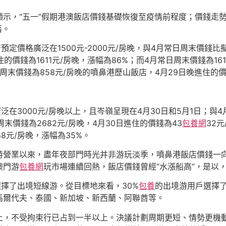
示，“五一”假期港澳飯店價錢基礎恢復至疫情前程度；價錢走勢方
落。
定價格廣泛在1500元-2000元/房晚，與4月常日周末價錢比擬
的價錢為1611元/房晚，漲幅為86%；而4月常日周末價錢為16
日周末價錢為858元/房晚的噴鼻港歷山飯店，4月29日晚進住的價錢
泛在3000元/房晚以上，且岑嶺呈現在4月30日和5月1日；
周末價錢為2682元/房晚，4月30日進住的價錢為43
包養網
32
8元/房晚，漲幅為35%。
營業以來，盡年夜部門時光并非游玩淡季，噴鼻港飯店價錢一向
澳門游
包養網
玩市場連續回熱，飯店價錢曾經“水漲船高”，是以
選擇了出境短線游。從目標地來看，30%
包養
的出境游用戶選擇
馬爾代夫、泰國、新加坡、新西蘭、阿聯酋等。
上，不受拘束行已占到一半以上。決議計劃周期更短、情勢更機