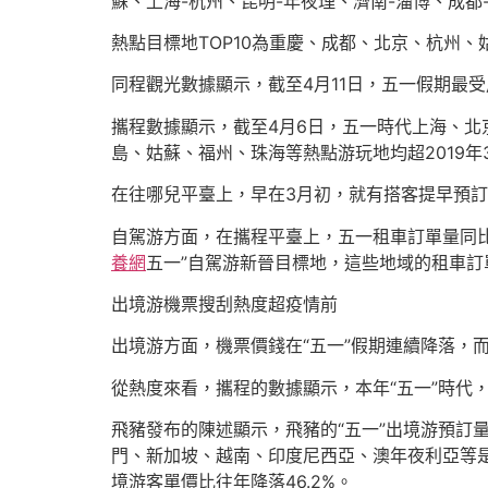
蘇、上海-杭州、昆明-年夜理、濟南-淄博、成都
熱點目標地TOP10為重慶、成都、北京、杭州
同程觀光數據顯示，截至4月11日，五一假期最
攜程數據顯示，截至4月6日，五一時代上海、北
島、姑蘇、福州、珠海等熱點游玩地均超2019年3
在往哪兒平臺上，早在3月初，就有搭客提早預訂
自駕游方面，在攜程平臺上，五一租車訂單量同比
養網
五一”自駕游新晉目標地，這些地域的租車訂單
出境游機票搜刮熱度超疫情前
出境游方面，機票價錢在“五一”假期連續降落，
從熱度來看，攜程的數據顯示，本年“五一”時代，出
飛豬發布的陳述顯示，飛豬的“五一”出境游預訂量
門、新加坡、越南、印度尼西亞、澳年夜利亞等
境游客單價比往年降落46.2%。