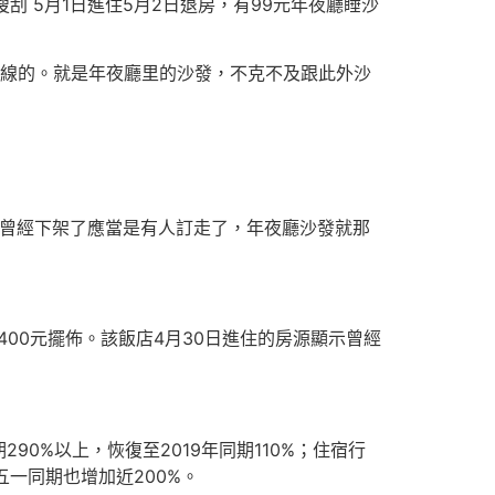
刮 5月1日進住5月2日退房，有99元年夜廳睡沙
上線的。就是年夜廳里的沙發，不克不及跟此外沙
“曾經下架了應當是有人訂走了，年夜廳沙發就那
400元擺佈。該飯店4月30日進住的房源顯示曾經
0%以上，恢復至2019年同期110%；住宿行
五一同期也增加近200%。