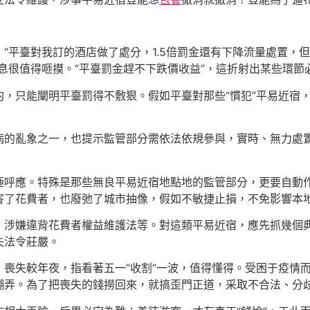
“平臺對我訂的酒店做了處分，1.5倍罰金還有下降流量處置，
息很值得咂摸。“平臺罰金趕不下跌價收益”，這折射出某些環節
，只能闡明平臺罰得不敷狠。假如平臺對那些“慣犯”平易近宿
病的亂象之一，也提示監管部分需依法依規參與，實時、無力處
極呼應。特殊是那些無良平易近宿地點地的監管部分，更要自動
害了花費者，也廢弛了城市抽像，假如不敏捷止損，不免影響本
，涉嫌違背花費者權益維護法等。對這類平易近宿，應先抓幾個
失法令莊嚴。
喪失較年夜，指看著五一“收割”一波，值得懂得。受困于疫情
糊弄。為了把喪失的錢撈回來，就搞歪門正道，采取不合法、分