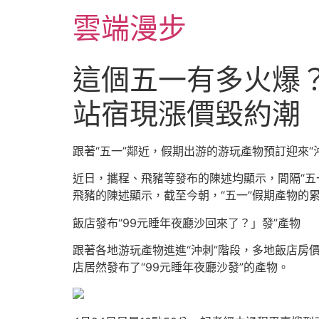
跳
雲端漫步
至
主
要
這個五一有多火爆？
內
容
站宿現漲價毀約潮
跟著“五一”鄰近，假期出游的游玩產物預訂迎來“
近日，攜程、飛豬等發布的陳述均顯示，間隔“五一
飛豬的陳述顯示，截至今朝，“五一”假期產物的
飯店發布“99元睡年夜廳沙回來了？」發”產物
跟著各地游玩產物進進“沖刺”階段，多地飯店房
店居然發布了“99元睡年夜廳沙發”的產物。