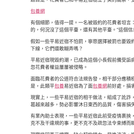
包養網
有個細節，值得一提。一名被毀約的花費者坦言：
的，何況沒了這個平臺，還有其他平臺。”這個信
假如一些平易近宿不怕罰，寧愿選擇被罰也要毀約
下線，它們還敢糊弄嗎？
平易近宿現毀約潮，已成為這個小長假前備受詬
忽花費者權益屢屢被侵略。
面臨花費者的公道符合法規告發，相干部分應積
是，此類平
包養
易近宿為了面
包養網
前好處，損
現實上，一些平易近宿的相干做法，組成了訛詐
葛越來越多，勢必影響沐日東西的品質，傷害損
有業內助士表現，一些平易近宿此前受疫情裹挾，
克不及干違規的事，更不克不及疏忽法令束縛而