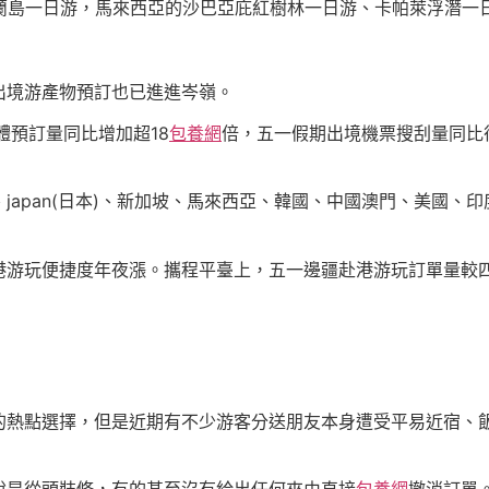
米蘭島一日游，馬來西亞的沙巴亞庇紅樹林一日游、卡帕萊浮潛一
出境游產物預訂也已進進岑嶺。
體預訂量同比增加超18
包養網
倍，五一假期出境機票搜刮量同比往
japan(日本)、新加坡、馬來西亞、韓國、中國澳門、美國、
游玩便捷度年夜漲。攜程平臺上，五一邊疆赴港游玩訂單量較四月初
熱點選擇，但是近期有不少游客分送朋友本身遭受平易近宿、飯店