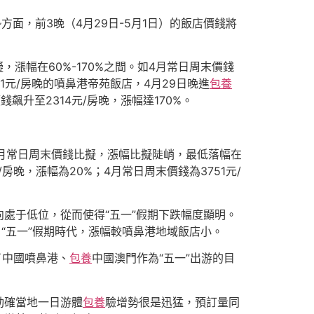
面，前3晚（4月29日-5月1日）的飯店價錢將
，漲幅在60%-170%之間。如4月常日周末價錢
11元/房晚的噴鼻港帝苑飯店，4月29日晚進
包養
飆升至2314元/房晚，漲幅達170%。
與4月常日周末價錢比擬，漲幅比擬陡峭，最低落幅在
元/房晚，漲幅為20%；4月常日周末價錢為3751元/
處于低位，從而使得“五一”假期下跌幅度顯明。
，“五一”假期時代，漲幅較噴鼻港地域飯店小。
了中國噴鼻港、
包養
中國澳門作為“五一”出游的目
動確當地一日游體
包養
驗增勢很是迅猛，預訂量同