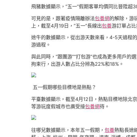
飛豬數據顯示，“五一”假期客單均價同比晉陞超3
可見的是，跟著疫情隔離辦法
包養網
的解除，游玩
上，截至4月19日，“五一”長線出
包養
游訂單占比
途牛的數據顯示，從出游天數來看，4-5天過程的
游過程。
與此同時，“跟團游”“打包游”也成為更多用戶
拘束行，出游人數占比分辨為22%和18%。
五一假期哪些目標地是熱點？
平臺數據顯示，截至4月12日，熱點目標地除北
等游玩度假城市也廣受接
包養網
待。
往哪兒數據顯示，本年五一假期，
包養
熱點長途