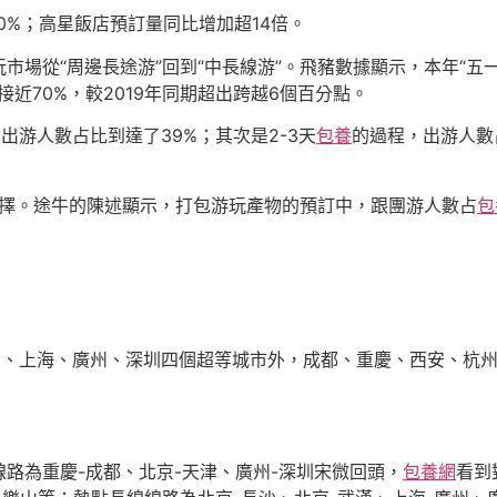
0%；高星飯店預訂量同比增加超14倍。
市場從“周邊長途游”回到“中長線游”。飛豬數據顯示，本年“
接近70%，較2019年同期超出跨越6個百分點。
出游人數占比到達了39%；其次是2-3天
包養
的過程，出游人數
的選擇。途牛的陳述顯示，打包游玩產物的預訂中，跟團游人數占
包
京、上海、廣州、深圳四個超等城市外，成都、重慶、西安、杭州
線路為重慶-成都、北京-天津、廣州-深圳宋微回頭，
包養網
看到