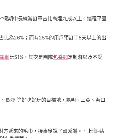
五一”假期中長線游訂單占比高達九成以上。攜程平臺
占比為26%；而有25%的用戶預訂了5天以上的出
養網
比51%，其次是團隊
包養網
定制游以及不受
、長沙 等好吃好玩的目標地，昆明、三亞、海口
對方遞來的毛巾，接事後說了聲感謝。、上海-姑