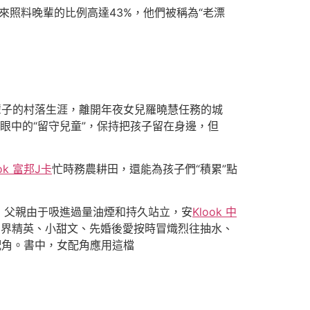
來照料晚輩的比例高達43%，他們被稱為“老漂
子的村落生涯，離開年夜女兒羅曉慧任務的城
眼中的“留守兒童”，保持把孩子留在身邊，但
ook 富邦J卡
忙時務農耕田，還能為孩子們“積累”點
父親由于吸進過量油煙和持久站立，安
Klook 中
業界精英、小甜文、先婚後愛按時冒熾烈往抽水、
配角。書中，女配角應用這檔