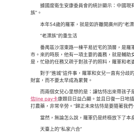
據國度衛生安康委員會的統計顯示：中國現有隨遷白
族”。
本年54歲的羅軍，就是如許離開廣州的“老漂
“老漂族”的重生活
番禺區沙滘東路一棟平易近宅的頂層，是羅軍在
市。來的時辰，他有一項主要的義務，就是輔助女
是，忙碌的任務又疏于對孩子的照料，羅軍和老
對于“進城”這件事，羅軍和女兒一直有分歧的
財富，而不要太早成為累贅。
而兩個女兒心里想的是：讓怙恃出來帶孩子是
信line pay卡
康題目日益凸顯。並且日復一日地
打農藥，非常辛勞。“歸正未來怙恃是要隨著我們
當然，無論怎么說，羅軍仍是終極放下了本身
天臺上的“私家六合”