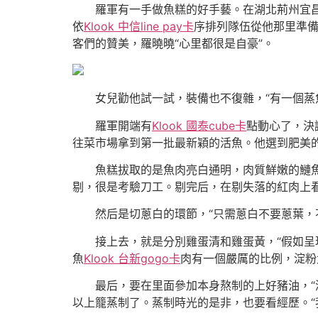
羅軍有一手做魚糕的好手藝。在湖北荊州宜昌一
依
Klook 中信line pay卡
序排列隊伍從他那里準
客們的贊美，羅曉曉“心里都很是自豪”。
女兒勸他試一試，裝備也不復雜，“有一個蒸
羅軍開端有
Klook 國泰cube卡
點動心了，決
往菜市場拿到第一批最新穎的活魚。他選到肥美
魚糕拔取的是魚肉亮白通明，肉質鮮嫩的鰱魚。
剔，很是考驗刀工。剔完后，在剔失落的紅肉上
然后是切蔥白的環節，“只需蔥白不要蔥葉，不
接上去，就是分別雞蛋清和雞蛋黃，“假如呈現
魚
Klook 台新gogo卡
肉有一個嚴厲的比例，淀粉
最后，要在里面參加本身熬制的上好豬油，“
以上籠蒸制了。蒸制時光的是非，也要看經歷。“