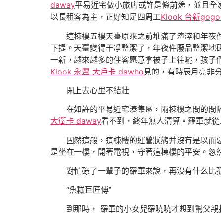
daway
平易近宅做小旅店或許是條前途，並且全
以長租客為主，正好知足四周工
Klook 台新gog
這棟樓五樓天臺原來之前堆滿了渣滓和年夜件的
下提。天臺變得干凈整潔了，年夜件廢品整潔地
一新，越來越多的住客愿意拿被子上往曬，孩子
Klook 永豐 大戶卡 dawho
見的，有時辰月亮非分
閑上去心里不結壯
在如許的平易近宅湊集區，兩棟樓之間的間隔往
大衛卡 daway
看不到，終年無人清算。羅軍就從
固然這般，這棟樓的運營狀態并沒有是以而惡化
是坐在一樓，開著電視，守著這棟樓的平安。忽
對忙碌了一輩子的羅軍來說，再沒有什么比孤
“魚糕巨匠傅”
到那時， 羅軍的小女兒羅曉曉才想到幫父親