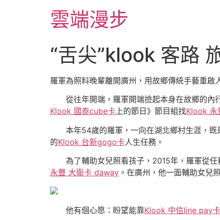
跳
雲端漫步
至
主
要
“舌尖”klook 
內
容
羅軍為照料晚輩離開廣州，用故鄉傳統手藝重啟
從往年開端，羅軍開端撿起本身在故鄉的內行藝
Klook 國泰cube卡
上的節日》節目組找
Klook 
本年54歲的羅軍，一向在湖北鄉村生涯，既是
的
Klook 台新gogo卡
人生任務。
為了輔助女兒照看孩子，2015年，羅軍從任務
永豐 大衛卡 daway
。在廣州，他一面輔助女兒照
他有個心愿：盼望能靠
Klook 中信line pay