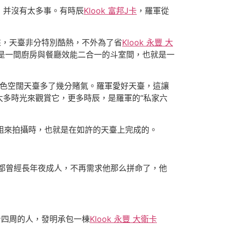
，并沒有太多事。有時辰
Klook 富邦J卡
，羅軍從
，天臺非分特別酷熱，不外為了省
Klook 永豐 大
，是一間廚房與餐廳效能二合一的斗室間，也就是一
色空闊天臺多了幾分賭氣。羅軍愛好天臺，這讓
多時光來觀賞它，更多時辰，是羅軍的“私家六
組來拍攝時，也就是在如許的天臺上完成的。
都曾經長年夜成人，不再需求他那么拼命了，他
四周的人，發明承包一棟
Klook 永豐 大衛卡