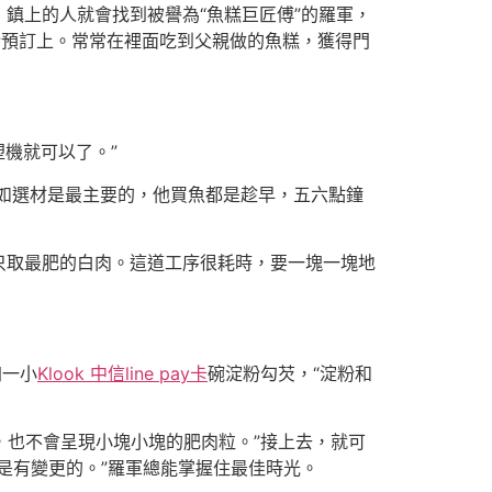
上的人就會找到被譽為“魚糕巨匠傅”的羅軍，
幹預訂上。常常在裡面吃到父親做的魚糕，獲得門
機就可以了。”
如選材是最主要的，他買魚都是趁早，五六點鐘
取最肥的白肉。這道工序很耗時，要一塊一塊地
加一小
Klook 中信line pay卡
碗淀粉勾芡，“淀粉和
，也不會呈現小塊小塊的肥肉粒。”接上去，就可
是有變更的。”羅軍總能掌握住最佳時光。