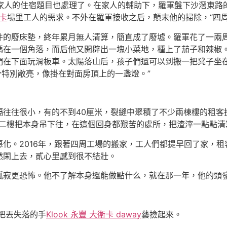
家人的住宿題目也處理了。在家人的輔助下，羅軍盤下沙滘東路
o卡
場里工人的需求。不外在羅軍接收之后，顛末他的掃除，“四
廢床墊，終年累月無人清算，簡直成了廢墟。羅軍花了一兩周
碼在一個角落，而后他又開辟出一塊小菜地，種上了茄子和辣椒
們在下面玩滑板車。太陽落山后，孩子們還可以到搬一把凳子坐在
特別敞亮，像掛在對面房頂上的一盞燈。”
往很小，有的不到40厘米，裂縫中聚積了不少兩棟樓的租客
二樓把本身吊下往，在這個回身都艱苦的處所，把渣滓一點點清
。2016年，跟著四周工場的搬家，工人們都提早回了家，租
然閑上去，貳心里感到很不結壯。
寂更恐怖。他不了解本身還能做點什么，就在那一年，他的頭
把丟失落的手
Klook 永豐 大衛卡 daway
藝撿起來。