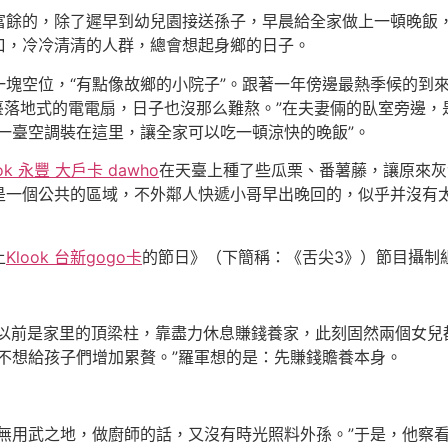
餘的，除了遲早到幼兒園接送孫子，早晨給全家做上一頓晚飯
口，冷冷清清的人群，總會想起身鄉的日子。
空位，“有點像故鄉的小院子”。跟著一年傍邊最熱季候的到來
臺落地式的電電扇，日子也沒那么難熬。”在夫妻倆的臥室旁邊
一臺空調裝在這里，讓全家可以吃一頓涼快的晚飯”。
ook 永豐 大戶卡 dawho
在天臺上種了些瓜栗、番薯藤，讓原來灰
是一個公共的區域，不外鄰人快遞小哥早出晚回的，似乎并沒有太
上
Klook 台新gogo卡
的節日》（下簡稱：《舌尖3》）節目攝制
以前是家里的頂梁柱，靠盡力休息賺錢養家，此刻固然兩個女兒
不想給孩子們增加累贅。”羅軍想的是：先賺錢贍養本身。
用武之地，做廚師的話，又沒有時光照料外孫。”于是，他察看