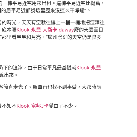
的一棟平易近宅用來出租。這棟平易近宅比擬舊，
周的居平易近都說這里歷來沒這么干凈過”。
的時光，天天有空就往樓上一桶一桶地把渣滓往
。底本曠
Klook 永豐 大衛卡 daway
廢的天臺面目
那里看星星和月亮。“廣州陰沉的天空仍是良多
扔下的渣滓，由于日常平凡最基礎就
Klook 永豐
算出來。
客簡直走光了。羅軍再也找不到事做，大都時辰
發不知不
Klook 富邦J卡
覺白了不少。