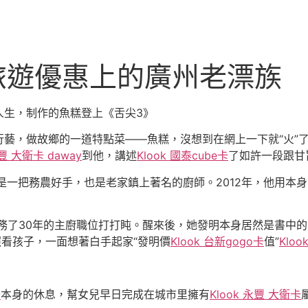
客路 旅遊優惠上的廣州老漂族
人生，制作的魚糕登上《舌尖3》
，做故鄉的一道特點菜——魚糕，沒想到在網上一下就“火”了
永豐 大衛卡 daway
到他，講述
Klook 國泰cube卡
了如許一段跟甘
一把務農好手，也是老家鎮上著名的廚師。2012年，他用本
了30年的主廚職位打打盹。醒來後，她發明本身居然是書中的
看孩子，一面想著白手起家“發明價
Klook 台新gogo卡
值”
Kloo
卡
本身的休息，幫女兒早日完成在城市里擁有
Klook 永豐 大衛卡