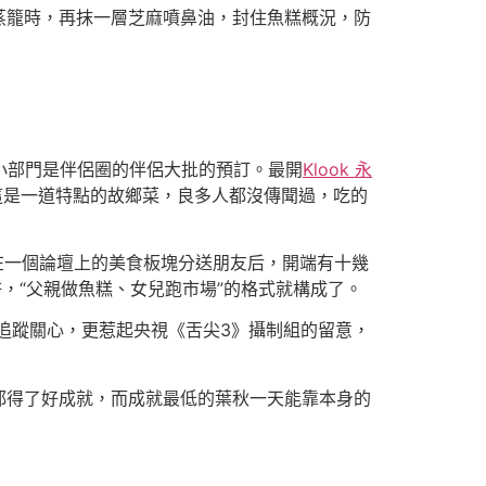
籠時，再抹一層芝麻噴鼻油，封住魚糕概況，防
小部門是伴侶圈的伴侶大批的預訂。最開
Klook 永
這是一道特點的故鄉菜，良多人都沒傳聞過，吃的
在一個論壇上的美食板塊分送朋友后，開端有十幾
，“父親做魚糕、女兒跑市場”的格式就構成了。
追蹤關心，更惹起央視《舌尖3》攝制組的留意，
得了好成就，而成就最低的葉秋一天能靠本身的