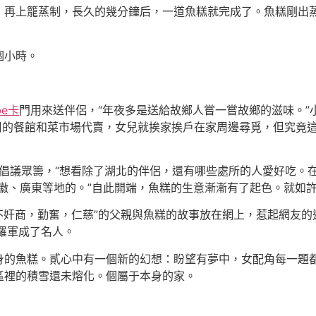
上籠蒸制，長久的幾分鐘后，一道魚糕就完成了。魚糕剛出蒸
個小時。
be卡
門用來送伴侶，“年夜多是送給故鄉人嘗一嘗故鄉的滋味。”
周的餐館和菜市場代賣，女兒就挨家挨戶在家周邊尋覓，但究竟
倡議眾籌，“想看除了湖北的伴侶，還有哪些處所的人愛好吃。
安徽、廣東等地的。”自此開端，魚糕的生意漸漸有了起色。就如許
不奸商，勤奮，仁慈”的父親與魚糕的故事放在網上，惹起網友的
羅軍成了名人。
魚糕。貳心中有一個新的幻想：盼望有夢中，女配角每一題都
區裡的積雪還未熔化。個屬于本身的家。