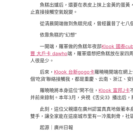
魚糕出爐后，還要在表皮上抹上金黃的蛋黃，再
止直接接觸空氣蛻變。
從清晨開端做到魚糕完成，曾經曩昔了七八
依靠魚糕的“幻想”
一開端，羅軍做的魚糕年夜部
Klook 國泰cu
豐 大戶卡 dawho
端，羅軍還想把魚糕放在家四
人很是少。
后來，
Klook 台新gogo卡
羅曉曉開端在網上
個‘吃貨’聯絡接觸我，都是重慶、云南、浙江、
羅曉曉將本身這位“閑不住，
Klook 富邦J卡
并前來錄制。本年3月，央視《舌尖3》播出后，
此刻，這位父親還在廣州認當真真地做著本身的
雙手，讓全家能在這座城市里有一冷風刺骨，社
起源｜廣州日報