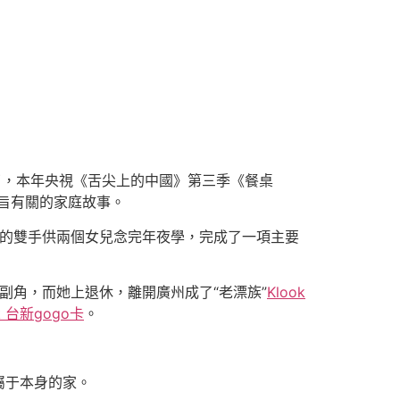
，本年央視《舌尖上的中國》第三季《餐桌
旨有關的家庭故事。
身的雙手供兩個女兒念完年夜學，完成了一項主要
副角，而她上退休，離開廣州成了“老漂族”
Klook
k 台新gogo卡
。
屬于本身的家。