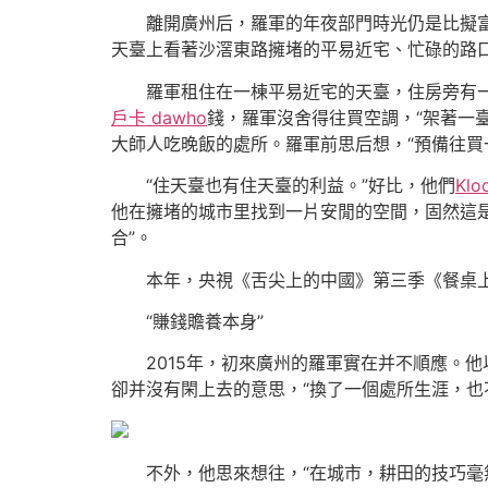
離開廣州后，羅軍的年夜部門時光仍是比擬富
天臺上看著沙滘東路擁堵的平易近宅、忙碌的路
羅軍租住在一棟平易近宅的天臺，住房旁有一塊
戶卡 dawho
錢，羅軍沒舍得往買空調，“架著一
大師人吃晚飯的處所。羅軍前思后想，“預備往買
“住天臺也有住天臺的利益。”好比，他們
Kl
他在擁堵的城市里找到一片安閒的空間，固然這
合”。
本年，央視《舌尖上的中國》第三季《餐桌
“賺錢贍養本身”
2015年，初來廣州的羅軍實在并不順應。他
卻并沒有閑上去的意思，“換了一個處所生涯，也
不外，他思來想往，“在城市，耕田的技巧毫無