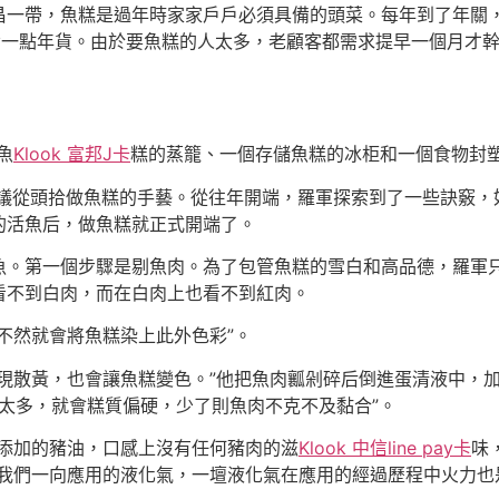
帶，魚糕是過年時家家戶戶必須具備的頭菜。每年到了年關，鎮
備一點年貨。由於要魚糕的人太多，老顧客都需求提早一個月才
魚
Klook 富邦J卡
糕的蒸籠、一個存儲魚糕的冰柜和一個食物封塑
議從頭拾做魚糕的手藝。從往年開端，羅軍探索到了一些訣竅，
的活魚后，做魚糕就正式開端了。
第一個步驟是剔魚肉。為了包管魚糕的雪白和高品德，羅軍只
看不到白肉，而在白肉上也看不到紅肉。
然就會將魚糕染上此外色彩”。
散黃，也會讓魚糕變色。”他把魚肉瓤剁碎后倒進蛋清液中，
太多，就會糕質偏硬，少了則魚肉不克不及黏合”。
添加的豬油，口感上沒有任何豬肉的滋
Klook 中信line pay卡
味
我們一向應用的液化氣，一壇液化氣在應用的經過歷程中火力也