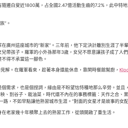
叟近1800萬，占全國2.47億活動生齒的7.2%，此中特地
族”。
廣州這座城市的“新家”。三年前，他下定決計離別生涯了半輩
兒帶孩子。羅軍的小外孫那年3歲，女兒不愿意讓孩子成了人們
婆不得不承當這一腳色。
見解。在羅軍看來，趁著本身還能休息，靠閑時餐館幫廚，
Kl
個需求，也是個捏詞，緣由是不盼望怙恃種地那么辛勞。並且，
插秧、割谷子、栽油菜，時代還不內在的事務標籤：天作之合、
一路，不如早點讓他熟習城市生涯。”對面的女星才是故事的女
在老家幾十年積聚上去的熟習工作，從頭開啟了重生活。