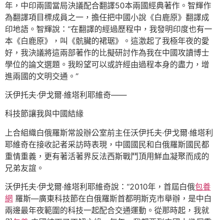
年，中印兩國當局決議配合翻譯50本兩國經典著作。智輝作
為翻譯項目標成員之一，擔任把中國小說《白鹿原》翻譯成
印地語。智輝說：“在翻譯的經過歷程中，我發明印度也有一
本《白鹿原》，叫《骯臟的裙琚》。這激起了我極年夜的愛
好，我決議將這兩部著作的比擬研討作為我在中國攻讀博士
學位的論文選題。我盼望可以或許經由過程本身的盡力，增
進兩國的文明交通。”
沃伊托夫·伊戈爾·維塔利耶維奇——
科技節讓我與中國結緣
上合組織白俄羅斯常設辦公室前主任沃伊托夫·伊戈爾·維塔利
耶維奇在接收記者采訪時表現，中國國民和白俄羅斯國民都
重情重義，更有著活著界反法西斯戰鬥頂用鮮血凝聚而成的
兄弟友誼。
沃伊托夫·伊戈爾·維塔利耶維奇說：“2010年，首屆白俄
包養
網
羅斯—廣東科技節在白俄羅斯首都明斯克市舉辦，是中白
兩邊最年夜範圍的科技一起配合交通運動。從那時起，我就