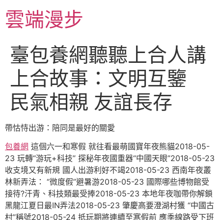
跳
雲端漫步
至
主
要
臺包養網聽聽上合人講
內
容
上合故事：文明互鑒
民氣相親 友誼長存
帶怙恃出游：陪同是最好的關愛
包養網
這個六一和寒假 就往看最萌國寶年夜熊貓2018-05-
23 玩轉“游玩+科技” 探秘年夜國重器“中國天眼”2018-05-23
收支境又有新規 國人出游利好不竭2018-05-23 西南年夜叢
林新弄法： “微度假”避暑游2018-05-23 國際哪些博物館受
接待?汗青、科技類最受捧2018-05-23 本地年夜咖帶你解鎖
黑龍江夏日最IN弄法2018-05-23 肇慶高要澄湖村獲 “中國古
村”稱號2018-05-24 抵玩期將連續至寒假前 應季線路受下班