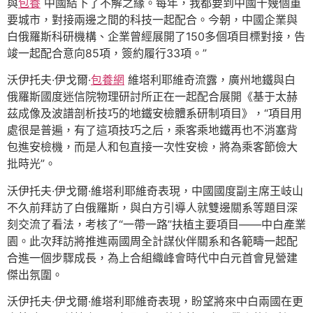
與
包養
中國結下了不解之緣。每年，我都要到中國十幾個重
要城市，對接兩邊之間的科技一起配合。今朝，中國企業與
白俄羅斯科研機構、企業曾經展開了150多個項目標對接，告
竣一起配合意向85項，簽約履行33項。”
沃伊托夫·伊戈爾·
包養網
維塔利耶維奇流露，廣州地鐵與白
俄羅斯國度迷信院物理研討所正在一起配合展開《基于太赫
茲成像及波譜剖析技巧的地鐵安檢體系研制項目》，“項目用
處很是普遍，有了這項技巧之后，乘客乘地鐵再也不消塞背
包進安檢機，而是人和包直接一次性安檢，將為乘客節儉大
批時光”。
沃伊托夫·伊戈爾·維塔利耶維奇表現，中國國度副主席王岐山
不久前拜訪了白俄羅斯，與白方引導人就雙邊關系等題目深
刻交流了看法，考核了“一帶一路”扶植主要項目——中白產業
園。此次拜訪將推進兩國周全計謀伙伴關系和各範疇一起配
合進一個步驟成長，為上合組織峰會時代中白元首會見營建
傑出氛圍。
沃伊托夫·伊戈爾·維塔利耶維奇表現，盼望將來中白兩國在更