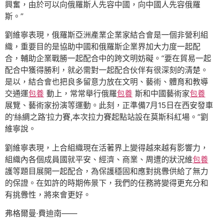
興奮，由於可以向俄羅斯人先容中國，向中國人先容俄羅
斯。”
劉維寧表現，俄羅斯亞洲產業企業家結合會是一個非營利組
織，重要目的是協助中國和俄羅斯企業界加大力度一起配
合，輔助企業戰勝一起配合中的跨文明妨礙。“要在貿易一起
配合中獲得勝利，就必需對一起配合伙伴有很深刻的清楚。
是以，結合會也把良多留意力放在文明、藝術、體育和教導
交通運
包養
動上，常常舉行俄羅
包養
斯和中國藝術家
包養
展覽、藝術家扮演等運動。此刻，正準備7月15日在西安發車
的‘絲綢之路’拉力賽,本次拉力賽起點站設在莫斯科紅場。”劉
維寧說。
劉維寧表現，上合組織現在活著界上變得越來越有影響力，
組織內各個成員國就平安、經濟、商業、周遭的狀況維
包養
護等題目展開一起配合，為保護穩固和應對挑釁供給了無力
的保證。在如許的時期佈景下，我們的任務將變得更充分和
有挑釁性，將來會更好。
弗格爾曼·費迪南——