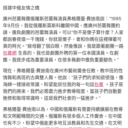
搭建中俄友情之橋
廣州芭蕾舞團俄羅斯芭蕾舞演員弗格爾曼·費迪南說：“1995
年9月份，我從俄羅斯莫斯科離開中國，應廣州芭蕾舞團約
請，擔負劇團的芭蕾舞演員。可以“你不是傻子算什麼？人家
都說春夜值一千塊錢，你就是傻子，會和你媽在這裡揮霍可
貴的時光。”裴母翻了個白眼，然後像說，我是跟著劇團一路
包養網
生長的，我也是劇團外聘的第一位本國演員。在劇
團，我逐步成為重要演員，在很多舞劇中擔負重要腳色。”
現在，弗格爾曼·費迪南在廣州市藝術黌舍任教，教中班的性
情舞和高班的古典雙人舞。他說：“孩子們的求知欲很強，像
海綿一樣接收常識，盼望能捉住我的每一句話
包養
。孩子是
我們的將來，我們必需盡力進步教導程度，當孩子們自動要
進修和取得常識時，這是我們社會的一猛進步。”
弗格爾曼·費迪南以為，中國和俄羅斯有需要持續擴展在教導
和文明範疇間的交通。俄羅斯有很多個人工作黌舍，在中國
也有不少，盼望中俄能更多地互派教員和先生交通。在文明