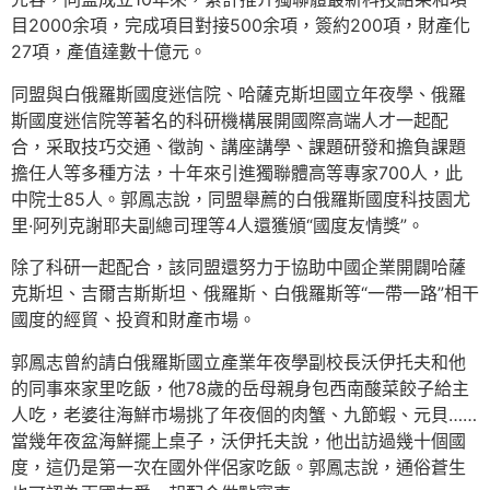
目2000余項，完成項目對接500余項，簽約200項，財產化
27項，產值達數十億元。
同盟與白俄羅斯國度迷信院、哈薩克斯坦國立年夜學、俄羅
斯國度迷信院等著名的科研機構展開國際高端人才一起配
合，采取技巧交通、徵詢、講座講學、課題研發和擔負課題
擔任人等多種方法，十年來引進獨聯體高等專家700人，此
中院士85人。郭鳳志說，同盟舉薦的白俄羅斯國度科技園尤
里·阿列克謝耶夫副總司理等4人還獲頒“國度友情獎”。
除了科研一起配合，該同盟還努力于協助中國企業開闢哈薩
克斯坦、吉爾吉斯斯坦、俄羅斯、白俄羅斯等“一帶一路”相干
國度的經貿、投資和財產市場。
郭鳳志曾約請白俄羅斯國立產業年夜學副校長沃伊托夫和他
的同事來家里吃飯，他78歲的岳母親身包西南酸菜餃子給主
人吃，老婆往海鮮市場挑了年夜個的肉蟹、九節蝦、元貝……
當幾年夜盆海鮮擺上桌子，沃伊托夫說，他出訪過幾十個國
度，這仍是第一次在國外伴侶家吃飯。郭鳳志說，通俗蒼生