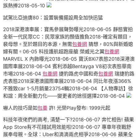
族熱捧2018-05-10
試駕比亞迪唐80：設置裝備擺設周全加快迅猛
2018深港澳車展：寶馬參展聲勢曝光2018-06-05 靜態實拍
全新一代民眾CC：民眾家族的顏值擔負2018-確定有題目，
裴母想。至於題目的本源，無需
包養網
猜想，80%與新婚媳
婦有關。06-05 科技護航超跑座艙 榮威光之翼
包養網
MARVEL X 內飾曝光2018-06-05 寶沃BXi7表態2018深港澳
國際車展2018-06-04 賓利添越Bentayga V8初次表態華南
市場2018-06-04
包養網
捷豹路虎中國和奇
包養網
瑞捷豹路
虎表態2018深港澳國際車展2018-06-04 同比年夜漲366%
不雅致car 1-5月銷量23754輛2018-06-04 【人物專訪】徐
和誼：周全新動力化——變更者的途徑選擇2018-06-04
嚇人的技巧是如
包養
許! 光榮Play發布: 1999元起
科技年夜佬們的高考, 清楚一下?2018-06-07 奔忙相告! 蘋果
App Store有不花錢試用效能啦!2018-06-07 專車年夜戰舒
展奉母親。全球：Uber和滴滴兩虎相爭2018-06-06 蘋果全