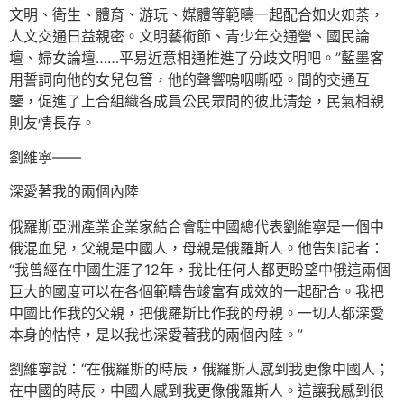
文明、衛生、體育、游玩、媒體等範疇一起配合如火如荼，
人文交通日益親密。文明藝術節、青少年交通營、國民論
壇、婦女論壇……平易近意相通推進了分歧文明吧。”藍墨客
用誓詞向他的女兒包管，他的聲響嗚咽嘶啞。間的交通互
鑒，促進了上合組織各成員公民眾間的彼此清楚，民氣相親
則友情長存。
劉維寧——
深愛著我的兩個內陸
俄羅斯亞洲產業企業家結合會駐中國總代表劉維寧是一個中
俄混血兒，父親是中國人，母親是俄羅斯人。他告知記者：
“我曾經在中國生涯了12年，我比任何人都更盼望中俄這兩個
巨大的國度可以在各個範疇告竣富有成效的一起配合。我把
中國比作我的父親，把俄羅斯比作我的母親。一切人都深愛
本身的怙恃，是以我也深愛著我的兩個內陸。”
劉維寧說：“在俄羅斯的時辰，俄羅斯人感到我更像中國人；
在中國的時辰，中國人感到我更像俄羅斯人。這讓我感到很