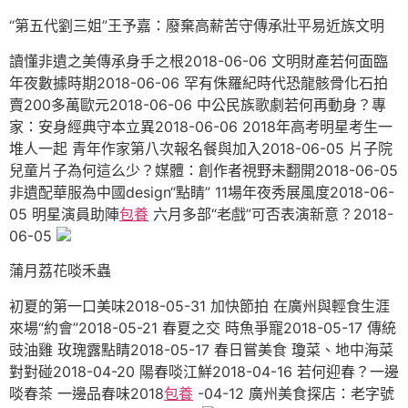
“第五代劉三姐”王予嘉：廢棄高薪苦守傳承壯平易近族文明
讀懂非遺之美傳承身手之根2018-06-06 文明財產若何面臨
年夜數據時期2018-06-06 罕有侏羅紀時代恐龍骸骨化石拍
賣200多萬歐元2018-06-06 中公民族歌劇若何再動身？專
家：安身經典守本立異2018-06-06 2018年高考明星考生一
堆人一起 青年作家第八次報名餐與加入2018-06-05 片子院
兒童片子為何這么少？媒體：創作者視野未翻開2018-06-05
非遺配華服為中國design“點睛” 11場年夜秀展風度2018-06-
05 明星演員助陣
包養
六月多部“老戲”可否表演新意？2018-
06-05
蒲月荔花啖禾蟲
初夏的第一口美味2018-05-31 加快節拍 在廣州與輕食生涯
來場“約會”2018-05-21 春夏之交 時魚爭寵2018-05-17 傳統
豉油雞 玫瑰露點睛2018-05-17 春日嘗美食 瓊菜、地中海菜
對對碰2018-04-20 陽春啖江鮮2018-04-16 若何迎春？一邊
啖春茶 一邊品春味2018
包養
-04-12 廣州美食探店：老字號