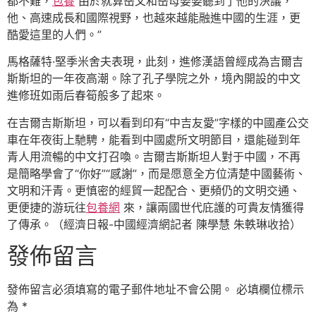
都不難，
包養
由於就算岳父和岳母婆婆聽到了他的決議，
他、高速成長和國際視野，也越來越能融進中國的生涯，更
酷愛這里的人們。”
馬格薩特·堅季米舍夫表現，此刻，進修漢語曾經成為吉爾吉
斯斯坦的一年夜高潮。除了孔子學院之外，境內開設的中文
進修班如雨后春筍般多了起來。
在吉爾吉斯斯坦，可以看到印有“中吉友愛”字樣的中國產公交
車在年夜街上馳騁，能看到中國處所文明節目，還能碰到年
青人用流暢的中文打召喚。吉爾吉斯斯坦人對于中國，不再
是簡略學會了“你好”“感謝”，而是愿意全方位清楚中國藝術、
文明和汗青。更慎密的經貿一起配合、更頻仍的文明交通、
更便捷的游玩往
包養網
來，讓兩國世代庇護的可貴友情獲得
了傳承。（經濟日報-中國經濟網記者 陳學慧 朱軼琳收拾）
發佈留言
發佈留言必須填寫的電子郵件地址不會公開。
必填欄位標示
為
*