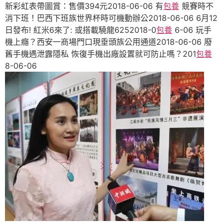
新彩虹表帶圖賞：售價394元2018-06-06 有
包養
競賽時不
消下班！巴西下班族世界杯時可機動辦公2018-06-06 6月12
日發布! 紅米6來了: 或搭載驍龍6252018-0
包養
6-06 玩手
機上癮？西安一商場門口現垂頭族公用通道2018-06-06 廢
舊手機遇泄露隱私 恢復手機出廠設置就可防止嗎？201
包養
8-06-06