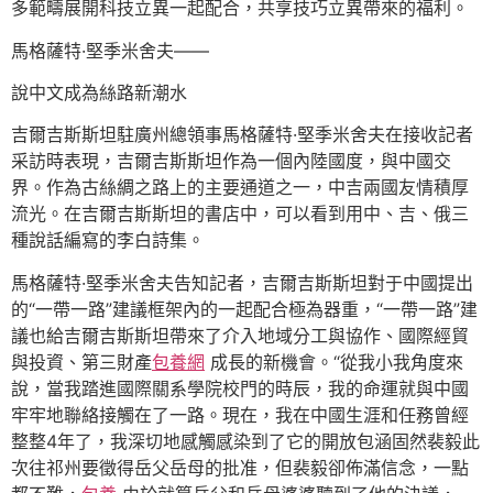
多範疇展開科技立異一起配合，共享技巧立異帶來的福利。
馬格薩特·堅季米舍夫——
說中文成為絲路新潮水
吉爾吉斯斯坦駐廣州總領事馬格薩特·堅季米舍夫在接收記者
采訪時表現，吉爾吉斯斯坦作為一個內陸國度，與中國交
界。作為古絲綢之路上的主要通道之一，中吉兩國友情積厚
流光。在吉爾吉斯斯坦的書店中，可以看到用中、吉、俄三
種說話編寫的李白詩集。
馬格薩特·堅季米舍夫告知記者，吉爾吉斯斯坦對于中國提出
的“一帶一路”建議框架內的一起配合極為器重，“一帶一路”建
議也給吉爾吉斯斯坦帶來了介入地域分工與協作、國際經貿
與投資、第三財產
包養網
成長的新機會。“從我小我角度來
說，當我踏進國際關系學院校門的時辰，我的命運就與中國
牢牢地聯絡接觸在了一路。現在，我在中國生涯和任務曾經
整整4年了，我深切地感觸感染到了它的開放包涵固然裴毅此
次往祁州要徵得岳父岳母的批准，但裴毅卻佈滿信念，一點