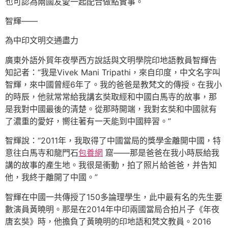
也可認為兩國友愛一起配合做點實事。
智輝——
為中印文明交通盡力
廣東外語外貿年夜學西方說話與文明學院印地語教員智輝告
知記者：“我是Vivek Mani Tripathi，來自印度，中文名字叫
智輝，來中國曾經6年了。我的爸爸是教梵文的傳授。在我小
的時辰，他就常常給我講玄奘取經和中國白馬寺的故事，那
是我對中國最後的清楚。從那時開端，我對玄奘和中國就有
了濃重的愛好，嚮往著有一天能到中國粹習。”
智輝說：“2011年，我取得了中國當局的獎學金離開中國，特
意往白馬寺和龍門石
包養網
窟——那是爸爸在我小時辰給我
講的故事的產生地。我很是衝動，拍了照片給爸爸，并告知
他，我終于離開了中國。”
智輝在中國一共傳授了150多論理學生，此中最有名的先生要
數演員黃曉明。那是在2014年中印兩國當局合拍片子《年夜
唐玄奘》時，他擔負了黃曉明的印地語和梵文教員。2016