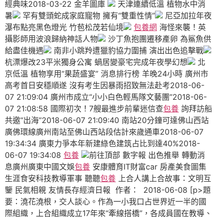
經典味2018-03-22 金羊圖庫
天津連續低溫 植物水中消
暑
罕有雙頭蛇成家庭寵物 擁有“雙重性情”
尼亞加拉年夜
瀑布點亮黑色燈光 竹苞松茂若仙境
包養網
海怪來襲！英
攝影師用波浪歸納神話人物
沙丁魚抱團遷移產卵 為鯊魚供
給盡佳機遇
南非小跳羚遭獵豹協力圍捕 演出出色追擊戰
杭漂爆改23平米獨身公寓 蝸居變豪宅完成年夜學幻想
北
京低溫 植物享用“果蔬盛宴” 消息排行榜 羊晚24小時 廣州市
高考首日安穩順遂 沒有考生因暴雨招致無法赴考2018-06-
07 21:09:04 廣州市成立“小小白色輕馬隊文藝團”2018-06-
07 21:08:58 國際初次！7艘最進步前輩迷信查
包養
詢拜訪船
共邀“出海”2018-06-07 21:09:40 南站20分鐘可達佛山西站
廣佛環線廣州南站至佛山西站段估計來歲通車2018-06-07
19:34:34 廣東力爭本年新建綠色建筑占比到達40%2018-
06-07 19:34:08
包養
前往頂部 數字報 出色推舉 轉動消
息廣州廣東中國文娛
包養
安康體育IT財富car 房產美食圖集
生涯食安科技教導軍事 聽聽
包養
上合人講上合故事：文明互
鑒 民氣相親 友情長存經濟日報 作者： 2018-06-08 [p>題
要：澆花澆根，交人談心。作為一小我口占世界近一半的國
際組織，上合組織成立17年來“牽線搭橋”，各成員國在教導、