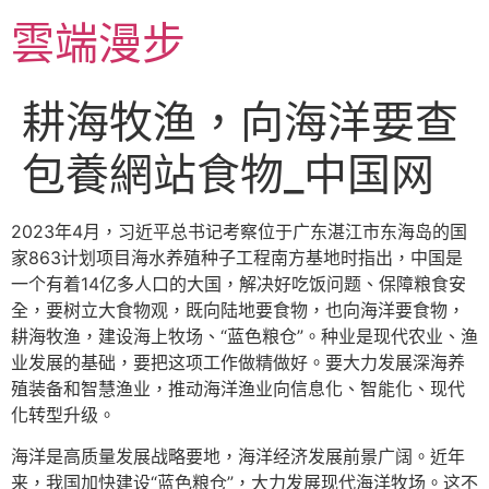
跳
雲端漫步
至
主
要
耕海牧渔，向海洋要查
內
容
包養網站食物_中国网
2023年4月，习近平总书记考察位于广东湛江市东海岛的国
家863计划项目海水养殖种子工程南方基地时指出，中国是
一个有着14亿多人口的大国，解决好吃饭问题、保障粮食安
全，要树立大食物观，既向陆地要食物，也向海洋要食物，
耕海牧渔，建设海上牧场、“蓝色粮仓”。种业是现代农业、渔
业发展的基础，要把这项工作做精做好。要大力发展深海养
殖装备和智慧渔业，推动海洋渔业向信息化、智能化、现代
化转型升级。
海洋是高质量发展战略要地，海洋经济发展前景广阔。近年
来，我国加快建设“蓝色粮仓”，大力发展现代海洋牧场。这不