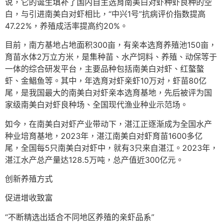
说，它的诞生填补了国内自主选育南美白对虾种虾良种的空
白，与引进南美白对虾相比，“中兴1号”抗病评价指数提高
47.22%，养殖成活率提高约20%。
目前，南方基地占地面积300亩，有亲本选育养殖池150亩，
育苗水体2万立方米，是集种苗、水产饲料、养殖、动保等于
一体的综合研发平台，主要品种包括南美白对虾、红螯螯
虾、金鲳鱼等。其中，年选育对虾亲虾10万对，虾苗80亿
尾，是我国最大的南美白对虾亲本选育基地，先后被评为国
家级南美白对虾良种场、全国现代渔业种业示范场。
如今，在南美白对虾产业带动下，湛江正逐渐成为全国水产
种业培育基地，2023年，湛江南美白对虾育苗1600多亿
尾，全国每5只南美白对虾中，就有3只来自湛江。2023年，
湛江水产总产量达128.5万吨，总产值近300亿元。
创新养殖方式
促进增收致富
“不断精选出适合不同地区养殖的亲虾品系”