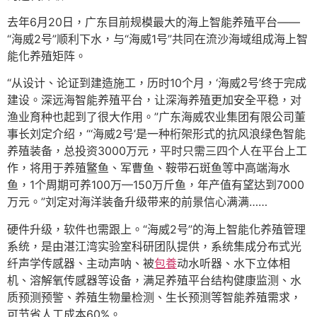
去年6月20日，广东目前规模最大的海上智能养殖平台——
“海威2号”顺利下水，与“海威1号”共同在流沙海域组成海上智
能化养殖矩阵。
“从设计、论证到建造施工，历时10个月，‘海威2号’终于完成
建设。深远海智能养殖平台，让深海养殖更加安全平稳，对
渔业育种也起到了很大作用。”广东海威农业集团有限公司董
事长刘定介绍，“‘海威2号’是一种桁架形式的抗风浪绿色智能
养殖装备，总投资3000万元，平时只需三四个人在平台上工
作，将用于养殖鳘鱼、军曹鱼、鞍带石斑鱼等中高端海水
鱼，1个周期可养100万—150万斤鱼，年产值有望达到7000
万元。”刘定对海洋装备升级带来的前景信心满满……
硬件升级，软件也需跟上。“海威2号”的海上智能化养殖管理
系统，是由湛江湾实验室科研团队提供，系统集成分布式光
纤声学传感器、主动声呐、被
包養
动水听器、水下立体相
机、溶解氧传感器等设备，满足养殖平台结构健康监测、水
质预测预警、养殖生物量检测、生长预测等智能养殖需求，
可节省人工成本60%。