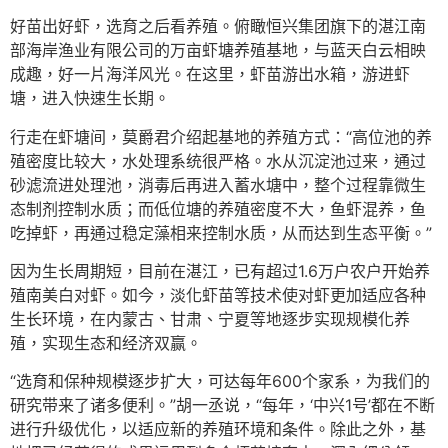
好苗出好虾，选育之后看养殖。俯瞰恒兴集团旗下的湛江南
部海岸渔业有限公司的万亩虾塘养殖基地，与蓝天白云相映
成趣，好一片海洋风光。在这里，虾苗游出水箱，游进虾
塘，进入快速生长期。
行走在虾塘间，莫爵君介绍起基地的养殖方式：“高位池的养
殖密度比较大，水处理系统很严格。水从沉淀池过来，通过
砂滤流进处理池，消毒后再进入蓄水塘中，整个过程靠微生
态制剂控制水质；而低位塘的养殖密度不大，鱼虾混养，鱼
吃掉虾，再通过稳定藻相来控制水质，从而达到生态平衡。”
因为生长周期短，目前在湛江，已有超过1.6万户农户开始养
殖南美白对虾。如今，淡化虾苗等技术使对虾更加适应各种
生长环境，在内蒙古、甘肃、宁夏等地逐步实现规模化养
殖，实现生态和经济双赢。
“选育和保种规模逐步扩大，可达每年600个家系，为我们的
研究带来了诸多便利。”胡一丞说，“每年，‘中兴1号’都在不断
进行升级优化，以适应新的养殖环境和条件。除此之外，基