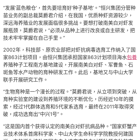
“发展‘蓝色粮仓’，首先要培育好‘种子基地’。”恒兴集团分管种
苗业务的副总裁莫爵君介绍，在我国，优质种虾资源较少，
深远海养殖业的发展面临很多挑战。要想打破南美白对虾发
展瓶颈，莫爵君说，“必须从品种上进行改良或自主研发，把
技术牢牢掌握在自己手里。”
2002年，科技部、原农业部把对虾抗病毒选育工作纳入了国
家863计划项目，由恒兴集团承担国家863计划项目海水
包養
养殖种子工程南方基地建设，开展南美白对虾、军曹鱼、石
斑鱼等水产动物的育种研发工作。此后，基地又与中山大学
联手开展研究工作。
“生物育种是一个漫长的过程。”莫爵君说，从立项到突破，从
育种实验室的建设到养殖环境的不断优化，历经近10年的摸
索，经过1代群体选育和5代家系选育，最终在2011年取得突
破，成功选育出“中兴1号”。
“这是国内首个获得认定的南美白对虾抗病品种。”国家虾蟹产
业技术体系首席科学家、中山大学生命科学学院教授何建国