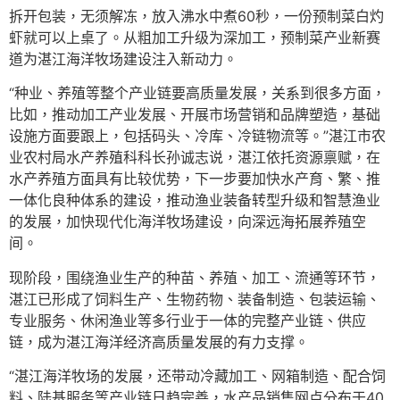
拆开包装，无须解冻，放入沸水中煮60秒，一份预制菜白灼
虾就可以上桌了。从粗加工升级为深加工，预制菜产业新赛
道为湛江海洋牧场建设注入新动力。
“种业、养殖等整个产业链要高质量发展，关系到很多方面，
比如，推动加工产业发展、开展市场营销和品牌塑造，基础
设施方面要跟上，包括码头、冷库、冷链物流等。”湛江市农
业农村局水产养殖科科长孙诚志说，湛江依托资源禀赋，在
水产养殖方面具有比较优势，下一步要加快水产育、繁、推
一体化良种体系的建设，推动渔业装备转型升级和智慧渔业
的发展，加快现代化海洋牧场建设，向深远海拓展养殖空
间。
现阶段，围绕渔业生产的种苗、养殖、加工、流通等环节，
湛江已形成了饲料生产、生物药物、装备制造、包装运输、
专业服务、休闲渔业等多行业于一体的完整产业链、供应
链，成为湛江海洋经济高质量发展的有力支撑。
“湛江海洋牧场的发展，还带动冷藏加工、网箱制造、配合饲
料、陆基服务等产业链日趋完善，水产品销售网点分布于40