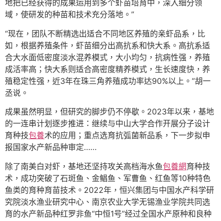
地把已经获得的成果运用到多个虾苗培育中，深入细分领
域，使研发的种苗和技术充分落地。”
“现在，团队不断精选出适合不同地区养殖的亲虾品系，比
如，根据养殖条件，虾苗细分出高抗系和快大系。高抗系适
合大水面低密度淡水混养模式，大小均匀，抗病性强，养殖
成活率高；快大系则适合高密度精养模式，生长速度快，养
殖稳定性强，近3年在珠三角养殖成功率达90%以上。”胡一
丞说。
成果虽然明显，但研究的脚步仍不停歇。2023年以来，基地
的一连串计划逐步推进：继续与中山大学合作开展分子设计
育种技
包養
术的应用；重点选育抗弧菌新品系，下一步拟申
报国家水产新品种审定……
除了南美白对虾，基地还坚持攻关高档海水鱼
包養網
育种技
术，成功突破了石斑鱼、金鲳鱼、军曹鱼、红鱼等10种特色
鱼类的育种育苗技术。2022年，恒兴集团与中国水产科学研
究院淡水渔业研究中心、南京农业大学无锡渔业学院共同选
育的水产新品种红罗非鱼“中恒1号”经过全国水产原种和良种