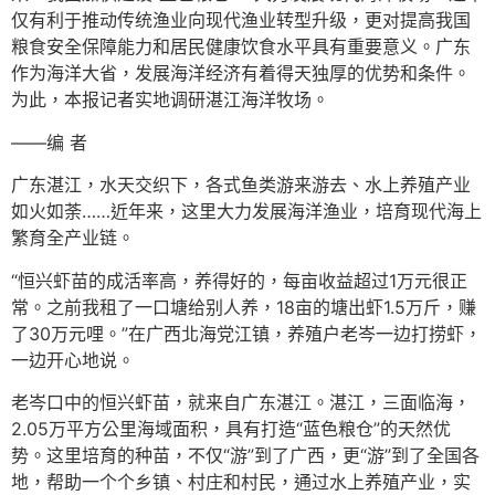
仅有利于推动传统渔业向现代渔业转型升级，更对提高我国
粮食安全保障能力和居民健康饮食水平具有重要意义。广东
作为海洋大省，发展海洋经济有着得天独厚的优势和条件。
为此，本报记者实地调研湛江海洋牧场。
——编 者
广东湛江，水天交织下，各式鱼类游来游去、水上养殖产业
如火如荼……近年来，这里大力发展海洋渔业，培育现代海上
繁育全产业链。
“恒兴虾苗的成活率高，养得好的，每亩收益超过1万元很正
常。之前我租了一口塘给别人养，18亩的塘出虾1.5万斤，赚
了30万元哩。”在广西北海党江镇，养殖户老岑一边打捞虾，
一边开心地说。
老岑口中的恒兴虾苗，就来自广东湛江。湛江，三面临海，
2.05万平方公里海域面积，具有打造“蓝色粮仓”的天然优
势。这里培育的种苗，不仅“游”到了广西，更“游”到了全国各
地，帮助一个个乡镇、村庄和村民，通过水上养殖产业，实