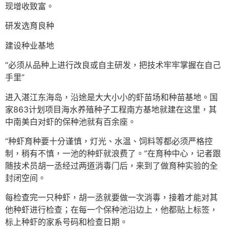
现增收致富。
研发选育良种
建设种业基地
“必须从品种上进行改良或自主研发，把技术牢牢掌握在自己
手里”
进入湛江东海岛，沿途是大大小小的虾苗场和种苗基地。国
家863计划项目海水养殖种子工程南方基地就建在这里，其
中南美白对虾的保种池就有百余座。
“种虾育种要十分谨慎，灯光、水温、饲料等都必须严格控
制，稍有不慎，一池的种虾就浪费了。”在育种中心，记者跟
随技术员胡一丞经过两道消毒门后，来到了做育种实验的全
封闭空间。
每检查完一只种虾，胡一丞就要做一次消毒，接着才能对其
他种虾进行检查；在每一个保种池沿边上，他都贴上标签，
标上种虾的家系号码和检查日期。