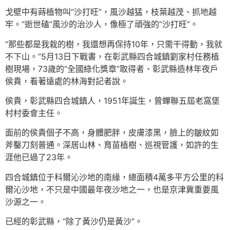
戈壁中有蒔植物叫“沙打旺”，風沙越猛，枝葉越茂、抓地越
牢。“逝世磕”風沙的治沙人，像極了頑強的“沙打旺”。
“那些都是我栽的樹，我還想再保持10年，只需干得動，我就
不下山。”5月13日下戰書，在彰武縣四合城鎮劉家村任務植
樹現場，73歲的“全國綠化獎章”取得者、彰武縣造林年夜戶
侯貴，看著遠處的林海對記者說。
侯貴，彰武縣四合城鎮人，1951年誕生，曾蟬聯五屆老窩堡
村村委會主任。
面前的侯貴個子不高，身體肥胖，皮膚漆黑，臉上的皺紋如
斧鑿刀刻普通。深居山林、育苗植樹、巡視管護，如許的生
涯他已過了23年。
四合城鎮位于科爾沁沙地的南緣，總面積4萬多平方公里的科
爾沁沙地，不只是中國最年夜沙地之一，也是京津冀重要風
沙源之一。
已經的彰武縣，“除了黃沙仍是黃沙”。