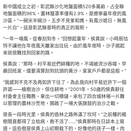
新中國成立之初，彰武縣沙化地盤面積520多萬畝，占全縣
地盤面積的96%，叢林籠罩率僅有2.9%，是遼寧最年夜的風
沙區。“一碗米半碗沙，五步不見爹和媽。有風沙遮日，無風
一片白”，這是彰武縣昔時的真正的寫照。
“一年一場風，從春刮到冬。”回想起童年，侯貴說，小時辰怙
恃不讓他在年夜風天離家出往玩，由於風年夜時，沙子揚起
來就很難找到回家的路。
侯貴說：“那時，村平易近們耕種的地，不竭被流沙吞噬。早
晨回抵家，還要清算刮到炕頭的黃沙，家家戶戶都是這般。”
“我感到不克不及再如許下往了，為此我向村平易近許下一個
許諾——植樹治沙，保住耕地。”2001年，50歲的侯貴辭往
村委會主任職務，拿出一切積儲，承包了四合城林場一片難
以管理的農林沙荒地，開啟了一場大張旗鼓的治沙之戰。
很長一段時光里，侯貴的造林之路佈滿了坎坷。“之前種的楊
樹簡直都得了立枯病，救不活了……”侯貴那時在日誌本上寫
道。這些樹是侯貴上山初期栽下的，好像他的孩子一樣。肉