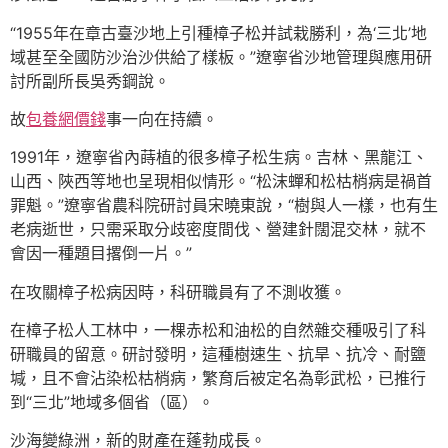
“1955年在章古臺沙地上引種樟子松并試栽勝利，為‘三北’地
域甚至全國防沙治沙供給了樣板。”遼寧省沙地管理與應用研
討所副所長吳秀鋼說。
故
包養網價錢
事一向在持續。
1991年，遼寧省內蒔植的很多樟子松生病。吉林、黑龍江、
山西、陜西等地也呈現相似情形。“松沫蟬和松枯梢病是禍首
罪魁。”遼寧省農科院研討員宋曉東說，“樹與人一樣，也有生
老病逝世，只需采取分歧密度間伐、營建針闊混交林，就不
會因一種題目撂倒一片。”
在攻關樟子松病因時，科研職員有了不測收獲。
在樟子松人工林中，一棵赤松和油松的自然雜交種吸引了科
研職員的留意。研討發明，這種樹速生、抗旱、抗冷、耐鹽
堿，且不會沾染松枯梢病，繁育后被定名為彰武松，已推行
到“三北”地域多個省（區）。
沙海變綠洲，新的財產在蓬勃成長。