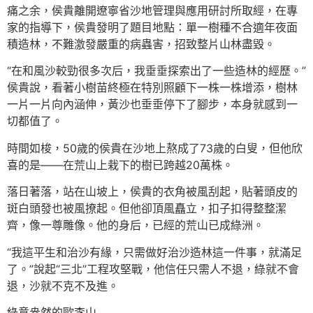
痛之余，侯貴離開遼寧省沙地管理與應用研討所取經，在專
家的指導下，侯貴發明了題目地點：單一樹種不合適年夜面
積造林，不難激發嚴重的病蟲害，招致整片山林盡毀。
“在和風沙較勁很多次后，我垂垂探索出了一些造林的經歷。”
侯貴說，看著小樹苗終極在特別照顧下一株一株增添，樹林
一片一片向內涵伸，黃沙也垂垂停下了腳步，本身就感到一
切都值了。
時間如梭，50歲的侯貴在沙地上熬成了73歲的白叟，但他欣
喜的是——在荒山上栽下的樹已跨越20萬株。
落日著落，站在山坡上，侯貴的衣角被風刮起，貼著頭皮的
斑白頭發也被風撩起。但他卻頂風矗立，扣子扣得整整潔
齊，像一尊雕像。他的身后，已經的荒山已成綠洲。
“我這平生和治沙有緣，只需做好治沙造林這一件事，就滿足
了。”說起“三北”工程攻堅戰，他信任只需人不退，綠就不會
退，沙就不克不及進。
綠意盎然的歐李山