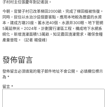
子村村主任張慶年對記者說。
今朝，官營子村已改革梯田2000畝，完成了梯田植被恢復。
同時，捉住以水治沙這個要害點，應用本地較為豐盛的水資
本，建成方塘20座、蓄水池40個、水源井300眼、地下管網
5萬延伸米。2024年，計劃實行灌區工程，構成地下水網系
統化，新增澆灌面積1.3萬畝，知足農田澆灌需求，確保食糧
產量晉陞。（記者 楊俊峰）
發佈留言
發佈留言必須填寫的電子郵件地址不會公開。
必填欄位標示
為
*
留言
*