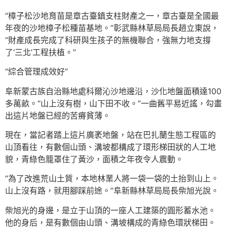
“樟子松沙地育苗是章古臺鎮支柱財產之一，章古臺是全國最
年夜的沙地樟子松種苗基地。”彰武縣林草局局長趙立東說，
“財產成長完成了科研與生孩子的無機聯合，強無力地支撐
了‘三北’工程扶植。”
“綜合管理成效好”
阜新蒙古族自治縣地處科爾沁沙地邊沿，沙化地盤面積達100
多萬畝。“山上沒有樹，山下田不收。”一曲舊平易近謠，勾畫
出這片地盤已經的苦瘠貧薄。
現在，當記者踏上這片廣袤地盤，站在巴扎蘭生態工程區的
山頂看往，有數個山頭、溝坡都構成了環形梯田狀的人工地
貌，青綠色籠罩住了黃沙，面積之年夜令人震動。
“為了改進荒山土質，本地林業人將一袋一袋的土抬到山上。
山上沒有路，就用腳踩前途。”阜新縣林草局局長柴旭光說。
柴旭光的身邊，是立于山頂的一座人工建築的圓形蓄水池。
他的身后，是有數個由山頭、溝坡構成的青綠色環狀梯田。