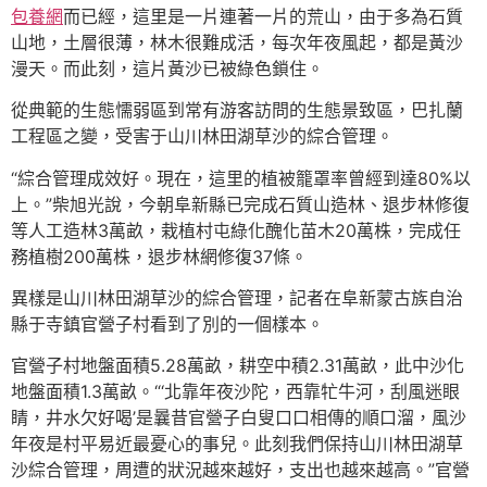
包養網
而已經，這里是一片連著一片的荒山，由于多為石質
山地，土層很薄，林木很難成活，每次年夜風起，都是黃沙
漫天。而此刻，這片黃沙已被綠色鎖住。
從典範的生態懦弱區到常有游客訪問的生態景致區，巴扎蘭
工程區之變，受害于山川林田湖草沙的綜合管理。
“綜合管理成效好。現在，這里的植被籠罩率曾經到達80%以
上。”柴旭光說，今朝阜新縣已完成石質山造林、退步林修復
等人工造林3萬畝，栽植村屯綠化醜化苗木20萬株，完成任
務植樹200萬株，退步林網修復37條。
異樣是山川林田湖草沙的綜合管理，記者在阜新蒙古族自治
縣于寺鎮官營子村看到了別的一個樣本。
官營子村地盤面積5.28萬畝，耕空中積2.31萬畝，此中沙化
地盤面積1.3萬畝。“‘北靠年夜沙陀，西靠牤牛河，刮風迷眼
睛，井水欠好喝’是曩昔官營子白叟口口相傳的順口溜，風沙
年夜是村平易近最憂心的事兒。此刻我們保持山川林田湖草
沙綜合管理，周遭的狀況越來越好，支出也越來越高。”官營