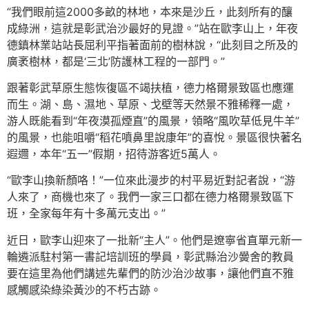
“我們眼前這2000多畝的林地，本來是沙丘，此刻所有的釀
成綠洲，這就是彰武治沙最好的見證。”站在歐李山上，年夜
德鎮林業站站長屈利平指著面前的樹林說，“此刻目之所及的
廣袤樹林，都是‘三北’防護林工程的一部門。”
跟著彰武草原生態恢復區不竭扶植，德力格爾景致區也應運
而生。湖、島、濕地、草原、戈壁等天然景不雅稀釋一處，
游人既能看到“年夜漠孤煙直”的風景，領略“風吹草低見牛羊”
的風景，也能咀嚼“稻花噴鼻里說康年”的喜悅。景區很快著名
遐邇，本年“五一”假期，招待游客近5萬人。
“歐李山換新顏咯！”一位來此漫步的村平易近對記者說，“游
人來了，商機也來了。我們一家三口都在德力格爾景致區下
班，全家每年有十多萬元支出。”
近日，歐李山迎來了一批新“主人”。他們是遼寧省直單元新一
輪遴派駐村第一書記培訓班的學員，彰武縣治沙黌舍的教員
要在這里為他們講述先輩們的防沙治沙故事，讓他們直不雅
感觸感染綠染黃沙的不朽古跡。