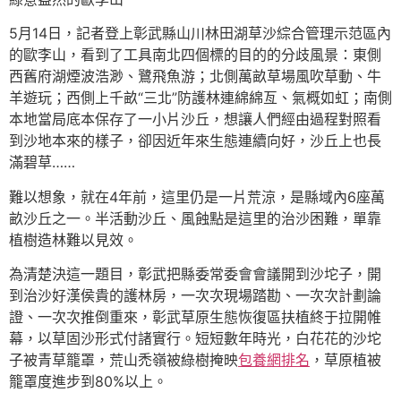
5月14日，記者登上彰武縣山川林田湖草沙綜合管理示范區內
的歐李山，看到了工具南北四個標的目的的分歧風景：東側
西舊府湖煙波浩渺、鷺飛魚游；北側萬畝草場風吹草動、牛
羊遊玩；西側上千畝“三北”防護林連綿綿亙、氣概如虹；南側
本地當局底本保存了一小片沙丘，想讓人們經由過程對照看
到沙地本來的樣子，卻因近年來生態連續向好，沙丘上也長
滿碧草……
難以想象，就在4年前，這里仍是一片荒涼，是縣域內6座萬
畝沙丘之一。半活動沙丘、風蝕點是這里的治沙困難，單靠
植樹造林難以見效。
為清楚決這一題目，彰武把縣委常委會會議開到沙坨子，開
到治沙好漢侯貴的護林房，一次次現場踏勘、一次次計劃論
證、一次次推倒重來，彰武草原生態恢復區扶植終于拉開帷
幕，以草固沙形式付諸實行。短短數年時光，白花花的沙坨
子被青草籠罩，荒山禿嶺被綠樹掩映
包養網排名
，草原植被
籠罩度進步到80%以上。