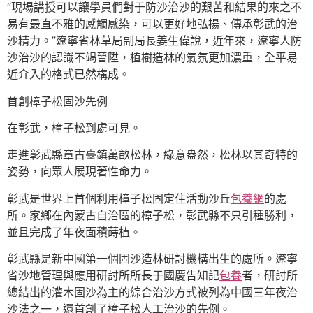
“現場講授可以讓學員們對于防沙治沙的艱苦和結果的來之不
易有最直不雅的感觸感染，可以更好地弘揚、傳承彰武的治
沙精力。”遼寧省林草局副局長姜生偉說，近年來，遼寧人防
沙治沙的認識不竭晉陞，植樹造林的氣氛更加濃重，全平易
近介入的格式已然構成。
首創樟子松固沙先例
在彰武，樟子松到處可見。
走進彰武縣章古臺鎮萬畝松林，綠意盎然，松林以其奇特的
姿勢，向眾人展現著性命力。
彰武是世界上首個利用樟子松固定住活動沙丘
包養網
的處
所。家鄉在內蒙古自治區的樟子松，彰武縣不只引種勝利，
並且完成了年夜面積蒔植。
彰武縣是新中國第一個固沙造林研討機構出生的處所。遼寧
省沙地管理與應用研討所所長于國慶告知記
包養
者，研討所
總結出的灌木固沙為主的綜合治沙方式被列為中國三年夜治
沙法之一，還首創了樟子松人工治沙的先例。