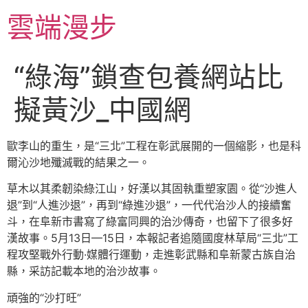
跳
雲端漫步
至
主
要
“綠海”鎖查包養網站比
內
容
擬黃沙_中國網
歐李山的重生，是“三北”工程在彰武展開的一個縮影，也是科
爾沁沙地殲滅戰的結果之一。
草木以其柔韌染綠江山，好漢以其固執重塑家園。從“沙進人
退”到“人進沙退”，再到“綠進沙退”，一代代治沙人的接續奮
斗，在阜新市書寫了綠富同興的治沙傳奇，也留下了很多好
漢故事。5月13日—15日，本報記者追隨國度林草局“三北”工
程攻堅戰外行動·媒體行運動，走進彰武縣和阜新蒙古族自治
縣，采訪記載本地的治沙故事。
頑強的“沙打旺”