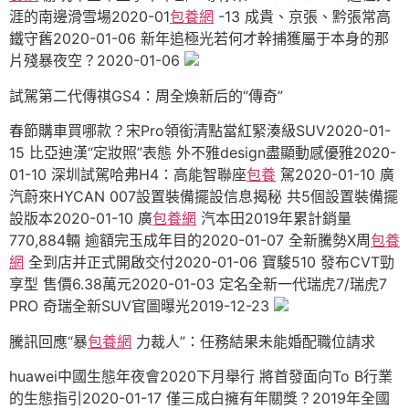
涯的南邊滑雪場2020-01
包養網
-13 成貴、京張、黔張常高
鐵守舊2020-01-06 新年追極光若何才幹捕獲屬于本身的那
片殘暴夜空？2020-01-06
試駕第二代傳祺GS4：周全煥新后的“傳奇”
春節購車買哪款？宋Pro領銜清點當紅緊湊級SUV2020-01-
15 比亞迪漢“定妝照”表態 外不雅design盡顯動感優雅2020-
01-10 深圳試駕哈弗H4：高能智聯座
包養
駕2020-01-10 廣
汽蔚來HYCAN 007設置裝備擺設信息揭秘 共5個設置裝備擺
設版本2020-01-10 廣
包養網
汽本田2019年累計銷量
770,884輛 逾額完玉成年目的2020-01-07 全新騰勢X周
包養
網
全到店并正式開啟交付2020-01-06 寶駿510 發布CVT勁
享型 售價6.38萬元2020-01-03 ​定名全新一代瑞虎7/瑞虎7
PRO 奇瑞全新SUV官圖曝光2019-12-23
騰訊回應“暴
包養網
力裁人”：任務結果未能婚配職位請求
huawei中國生態年夜會2020下月舉行 將首發面向To B行業
的生態指引2020-01-17 僅三成白擁有年關獎？2019年全國