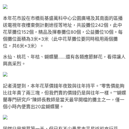
本年花市設在市橋街基盛萬科中心公園廣場及其南面的區播
送電視年夜樓東側計劃途徑等地址，共設攤位242個，此中
花草攤位152個，精品及揮春攤位80個，公益攤位10個。每
個攤位面積為3米×3米（此中花草攤位要同時租用兩個攤
位，共6米×3米）。
水仙、桃花、年桔、蝴蝶蘭……還有各類應節鮮花，看得讓人
興高采烈。
記者清楚到，本年花草價錢年夜致與往年持平。“零售價能夠
比往年貴了兩三塊，但我們賣的價錢仍是與往年一樣。”“蝴蝶
蘭專門研究戶”陳師長教師是當天最早開檔的攤主之一，僅一
個小時內便賣出20盆蝴蝶蘭。
固然只是揭幕第一天，但已有不少番禺市平易近前來行花