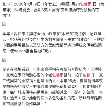
花市于2020年1月19日（年廿五）9時至1月24
包養網
日（大
年節）24時開放，為期6天，號稱”廣州連續時光最長的花
市”！
本年番禺花市主牌坊design以市花“木棉花”為主體，配以祥
云、桃花等外型及鼠年生肖郵票圖案，寄意“鼠兆康年”。牌坊
下面的番禺景點以及雙方的舞龍舞獅等廣東傳統文明特點圖
案，使design富含當地特點。
記者在現場看到，不少家庭爭相在牌樓前合影紀念。王傳授
一家就在兩只萌動心愛的小老
包養網
鼠前，拍下
包養
了一家
三代同堂的全家福。他是山西人，本年95歲，曾是蘭州年夜
學醫學院的傳授。雖腿腳未便需兒孫相助奉行，但她對記者
說，每年城市保持來番禺花市感觸感染一下過年的氛圍：“在
南方過年，很少能看到這么多色彩各別的花，所以每年離開
花市我就感到特殊興奮。”