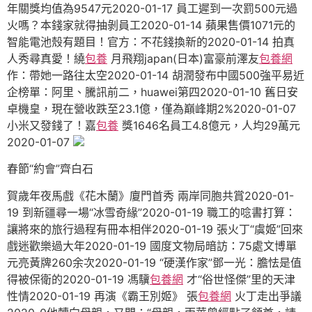
年關獎均值為9547元2020-01-17 員工遲到一次罰500元過
火嗎？本錢家就得抽剝員工2020-01-14 蘋果售價1071元的
智能電池殼有題目！官方：不花錢換新的2020-01-14 拍真
人秀尋真愛！繞
包養
月飛翔japan(日本)富豪前澤友
包養網
作：帶她一路往太空2020-01-14 胡潤發布中國500強平易近
企榜單：阿里、騰訊前二，huawei第四2020-01-10 舊日安
卓機皇，現在營收跌至23.1億，僅為巔峰期2%2020-01-07
小米又發錢了！嘉
包養
獎1646名員工4.8億元，人均29萬元
2020-01-07
春節“約會”齊白石
賀歲年夜馬戲《花木蘭》廈門首秀 兩岸同胞共賞2020-01-
19 到新疆尋一場“冰雪奇緣”2020-01-19 職工的唸書打算：
讓將來的旅行過程有冊本相伴2020-01-19 張火丁“虞姬”回來
戲迷歡樂過大年2020-01-19 國度文物局暗訪：75處文博單
元亮黃牌260余次2020-01-19 “硬漢作家”鄧一光：膽怯是值
得被保衛的2020-01-19 馮驥
包養網
才“俗世怪傑”里的天津
性情2020-01-19 再演《霸王別姬》 張
包養網
火丁走出爭議