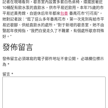
記者在現場看到，歇息室內設置多套白色桌椅，還擺放著近
10桶配有飲水泵的直飲水，供市平易近飲用。本年75歲的市
平易近黃秀嫦，自退休后年年都來
包養
番禺花市“行花街”，
她對記者說：“逛了這么多年番禺花市，第一次見到有給市平
易近歇腳、供給直飲水的處所。”對于新增的歇息室，她不由
豎起年夜拇指，“我們白叟走久了不難累，有個處所歇息特殊
好。”
發佈留言
發佈留言必須填寫的電子郵件地址不會公開。
必填欄位標示
為
*
留言
*