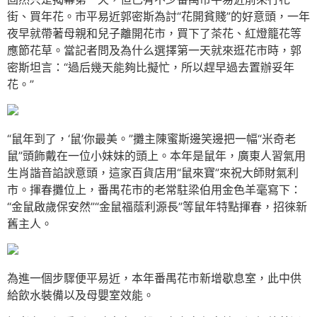
街、買年花。市平易近郭密斯為討“花開貧賤”的好意頭，一年
夜早就帶著母親和兒子離開花市，買下了茶花、紅燈籠花等
應節花草。當記者問及為什么選擇第一天就來逛花市時，郭
密斯坦言：“過后幾天能夠比擬忙，所以趕早過去置辦妥年
花。”
“鼠年到了，‘鼠’你最美。”攤主陳蜜斯邊笑邊把一幅“米奇老
鼠”頭飾戴在一位小妹妹的頭上。本年是鼠年，廣東人習氣用
生肖諧音諂諛意頭，這家百貨店用“鼠來寶”來祝大師財氣利
市。揮春攤位上，番禺花市的老常駐梁伯用金色羊毫寫下：
“金鼠啟歲保安然”“金鼠福蔭利源長”等鼠年特點揮春，招徠新
舊主人。
為進一個步驟便平易近，本年番禺花市新增歇息室，此中供
給飲水裝備以及母嬰室效能。