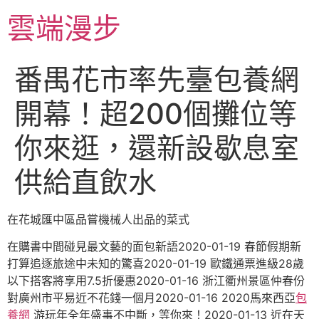
跳
雲端漫步
至
主
要
番禺花市率先臺包養網
內
容
開幕！超200個攤位等
你來逛，還新設歇息室
供給直飲水
在花城匯中區品嘗機械人出品的菜式
在購書中間碰見最文藝的面包新語2020-01-19 春節假期新
打算追逐旅途中未知的驚喜2020-01-19 歐鐵通票進級28歲
以下搭客將享用7.5折優惠2020-01-16 浙江衢州景區仲春份
對廣州市平易近不花錢一個月2020-01-16 2020馬來西亞
包
養網
游玩年全年盛事不中斷，等你來！2020-01-13 近在天