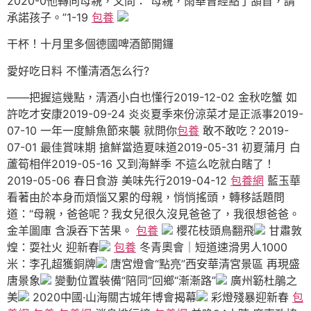
2020-0他轉向母親，又問：“母親，雨華曾經點了頷首，請
承諾孩子。”1-19
包養
干杯！十月里多個德國啤酒節開鑼
愛好吃日料 不懂清酒怎么行?
——把握這幾點，清酒小白也懂行2019-12-02 金秋吃蟹 如
許吃才安康2019-09-24 炎炎夏季來份涼菜才是正派事2019-
07-10 一年一度鯡魚節來襲 就問你
包養
敢不敢吃？2019-
07-01 最佳賞味期 搶鮮當造夏味道2019-05-31 初夏蒲月 白
蘆筍相伴2019-05-16 又到海鮮季 不這么吃就白瞎了！
2019-05-06 春日食游 美味先行2019-04-12
包養網
藍玉華
看著由於本身而煩惱又累的母親，悄悄搖頭，轉移話題問
道：“母親，爸爸呢？我女兒很久沒見爸爸了，我很想爸爸。
金羊圖庫 含淚吞下苦果。
包養
櫻花枝頭鳥翻飛
甘肅敦
煌：耍社火 迎新春
包養
冬青奧會｜短道速滑男人1000
米：李孔超獲銅牌
唐宮燈會“點亮”西安華清宮景區 再現盛
唐景象
變動位置裝備“陪同”回鄉“漸漸路”
廣州簕杜鵑之
美
2020中國·山海關古城年博會揭幕
彩燈殘暴迎新春
包