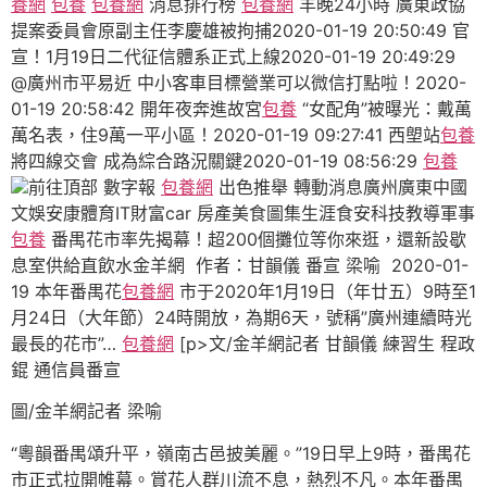
養網
包養
包養網
消息排行榜
包養網
羊晚24小時 廣東政協
提案委員會原副主任李慶雄被拘捕2020-01-19 20:50:49 官
宣！1月19日二代征信體系正式上線2020-01-19 20:49:29
@廣州市平易近 中小客車目標營業可以微信打點啦！2020-
01-19 20:58:42 開年夜奔進故宮
包養
“女配角”被曝光：戴萬
萬名表，住9萬一平小區！2020-01-19 09:27:41 西塱站
包養
將四線交會 成為綜合路況關鍵2020-01-19 08:56:29
包養
前往頂部 數字報
包養網
出色推舉 轉動消息廣州廣東中國
文娛安康體育IT財富car 房產美食圖集生涯食安科技教導軍事
包養
番禺花市率先揭幕！超200個攤位等你來逛，還新設歇
息室供給直飲水金羊網 作者：甘韻儀 番宣 梁喻 2020-01-
19 本年番禺花
包養網
市于2020年1月19日（年廿五）9時至1
月24日（大年節）24時開放，為期6天，號稱”廣州連續時光
最長的花市”…
包養網
[p>文/金羊網記者 甘韻儀 練習生 程政
錕 通信員番宣
圖/金羊網記者 梁喻
“粵韻番禺頌升平，嶺南古邑披美麗。”19日早上9時，番禺花
市正式拉開帷幕。賞花人群川流不息，熱烈不凡。本年番禺