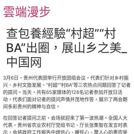
跳
雲端漫步
至
主
要
查包養經驗“村超”“村
內
容
BA”出圈，展山乡之美_
中国网
3月6日，贵州代表团举行开放团组会议，代表们针对乡村振
兴、乡村文旅发展、“村超”“村BA”等三农热点问题回答了记者
的提问。当天，共有65家媒体的128名记者参加开放日活
动，代表们面对记者的提问声情并茂地作答，展示了两会期
间多彩贵州的精神与自信。
在回答记者提问之前，会场就迎来了第一波热潮。全国人大
代表，贵州省农业农村厅党组书记、厅长张集智在发言时表
示，会将政府工作报告中增信心、暖民心、聚人心的惠农举