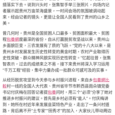
措落实下去。说到兴头时，张集智手举三张照片，向场内记
者展示起贵州万亩茶海盛景，一时间会场的氛围被调动起
来，经由记者的镜头，更是让全国人民看到了贵州的山乡之
美。
曾几何时，贵州是全国贫困人口最多、贫困面积最大、贫困
程
包養網
度最深的省份，自从打赢脱贫攻坚战以来，贵州山
乡面貌巨变，三农发展有了质的飞跃。“党的十八大以来，是
贵州乡村发展发生历史性转变的黄金时期，农村产业取得历
史性突破、群众精神风貌实现历史性转变。”忆起往昔，张集
智表示，过去的成绩来之不易，接下来贵州将深入学习运用
“千万工程”经验，集中力量办成一批群众可感可及的实事。
从经历脱贫攻坚到今天参与乡村振兴进程，来自乡
包養網比
較
村一线的全国人大代表、贵州省毕节市黔西县雨朵镇党委
书记付庆梅在回答记者提
包養
问时，用三个“必须”分享了她对
推进乡村振兴的建议。首先是乡村必须有“能人”。付庆梅讲
到，她所在村近年来发展韭菜特色产业，走出了一条兴村道
路，背后离不开“土专家”“田秀才”的加入，大家伙儿带动周边