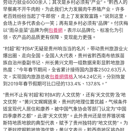
劳动力就业6000余人；其次是乡村必须有“产业”。“黔西人的
早餐离不开牛肉粉，为此我们大力发展肉牛养殖产业，许多
老百姓纷纷当起了‘牛郎倌’，走上了发家致富路。”说到这里，
会场上许多代表会心一笑；再有是乡村必须有“品牌”。付庆梅
以“雨朵韭菜”品牌为例
包養網
，表示以品牌化、标准化为引
领，农产品的品质更有保障、变现能力更强。
“村超”和“村BA”无疑是贵州响当当的名片，带动贵州旅游业火
爆出圈、走向全国。全国人大代表，贵州省黔西南布依族苗
族自治州委副书记、州长黄兴文用一组数据来彰显黔地旅游
热度：“今年春节期间，全省累计接待国内游客2502.63万人
次，实现国内旅游总收
包養網價格
入164.24亿元，分别恢复
到2019年春节假期可比口径的133.4%、137.8%。”
“贵州不止有‘村超’和‘村BA’的‘人文优势’，还有‘天文优势’及‘地
文优势’。”黄兴文娓娓道来，贵州的地理位置优越，气候条件
适宜现代人居住和康养，被中国气象协会等部门认定为“中国
四季康养之都”，此谓“天文优势”。此外贵州还是世界锥状喀
斯特地质地貌的典型代表，赋予了贵州独特的“地文优势”。为
了更好挖掘黔地旅游优势，黄兴文表示，黔西南地区将办好