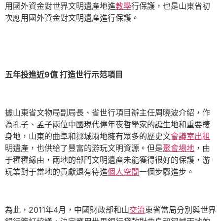
用國外資金對世界文明遺產地進
教學
行保護，也是山東省初
次應用國外資金對文明遺產進行保護。
五年投進近9億 打造世行示范項目
據山東省文物局副局長、省世行項目辦主任周曉波介紹，作
為孔子、孟子兩位中國現代偉年夜哲學家的誕生地和重要棲
身地，山東的曲阜和鄒城兩地擁有眾多的歷史文
會議室出租
明遺產，也供給了豐富的游玩文明資源。但是
聚會場地
，由
于種種緣由，兩地的部門文明遺產未能獲得很好的保護，游
玩業對于當地的貢獻還有待進
個人空間
一個步驟進步。
為此，2011年4月，中國財政部和山
交流
東省當局分別與世界