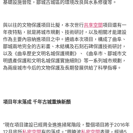
基礎設施晉陞，鄒城古城區的環境改良與水系修復等。
與以往的文物保護項目比擬，本次世行
共享空間
項目還有一
年夜特點，就是將城市規劃、技術研討，以及相關才能建設
作為主要內容納進項目之中。通過本次項目，構成了曲阜、
鄒城兩地完全的古彩畫、木結構及石刻石碑保護技術研討，
以及《曲阜歷史文明名城保護規劃》、《曲阜市、鄒城市文
明遺產保護和文明名城保護實施細則》等一系列城市規劃，
為兩座城市今后的文物保護及長期發展供給了科學指導。
項目年末落成 千年古城重煥新顏
“現在項目建設已經周全進進掃尾階段，整個項目將于2016年
12月底所
私密空間
有的落成。”周曉波
私密空間
表現，經過5