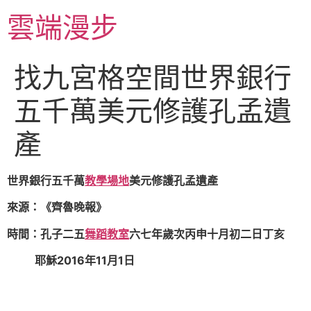
跳
雲端漫步
至
主
要
找九宮格空間世界銀行
內
容
五千萬美元修護孔孟遺
產
世界銀行五千萬
教學場地
美元修護孔孟遺產
來源：《齊魯晚報》
時間：孔子二五
舞蹈教室
六七年歲次丙申十月初二日丁亥
耶穌2016年11月1日