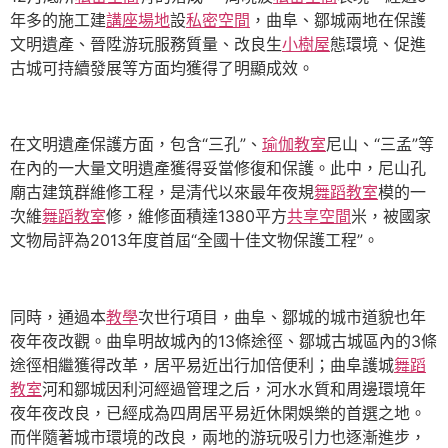
年多的施工建
講座場地
設
私密空間
，曲阜、鄒城兩地在保護
文明遺產、晉陞游玩服務質量、改良生
小樹屋
態環境、促進
古城可持續發展等方面均獲得了明顯成效。
在文明遺產保護方面，包含“三孔”、
瑜伽教室
尼山、“三孟”等
在內的一大量文明遺產獲得妥當修復和保護。此中，尼山孔
廟古建筑群維修工程，是清代以來最年夜規
舞蹈教室
模的一
次維
舞蹈教室
修，維修面積達1380平方
共享空間
米，被國家
文物局評為2013年度首屆“全國十佳文物保護工程”。
同時，通過本
教學
次世行項目，曲阜、鄒城的城市道貌也年
夜年夜改觀。曲阜明故城內的13條途徑、鄒城古城區內的3條
途徑相繼獲得改革，居平易近出行加倍便利；曲阜護城
舞蹈
教室
河和鄒城因利河經過管理之后，河水水質和周邊環境年
夜年夜改良，已經成為四周居平易近休閑娛樂的首選之地。
而伴隨著城市環境的改良，兩地的游玩吸引力也逐漸進步，