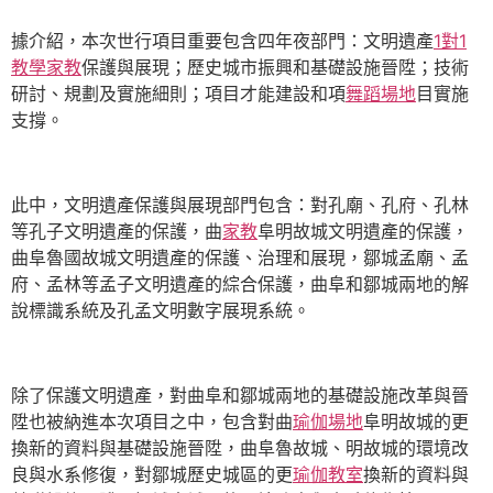
據介紹，本次世行項目重要包含四年夜部門：文明遺產
1對1
教學
家教
保護與展現；歷史城市振興和基礎設施晉陞；技術
研討、規劃及實施細則；項目才能建設和項
舞蹈場地
目實施
支撐。
此中，文明遺產保護與展現部門包含：對孔廟、孔府、孔林
等孔子文明遺產的保護，曲
家教
阜明故城文明遺產的保護，
曲阜魯國故城文明遺產的保護、治理和展現，鄒城孟廟、孟
府、孟林等孟子文明遺產的綜合保護，曲阜和鄒城兩地的解
說標識系統及孔孟文明數字展現系統。
除了保護文明遺產，對曲阜和鄒城兩地的基礎設施改革與晉
陞也被納進本次項目之中，包含對曲
瑜伽場地
阜明故城的更
換新的資料與基礎設施晉陞，曲阜魯故城、明故城的環境改
良與水系修復，對鄒城歷史城區的更
瑜伽教室
換新的資料與