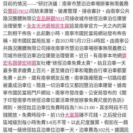
目前的情況——”研討決議：南寧市慧泊泊車場辦事無限義務
公
豐莊(NO2)
司結束運營、破產整理、接收審計，由南寧公共
路況團體無限公
宣品靜觀NO1
司接收城市途徑泊車泊位運營
碧根民生館
治理營業。
全友天池
這是南寧官方一天之內的第
二則相干佈告。此前數小時，南寧市國民當局網站發布佈告
稱，經市國民當局批准，自2023年5月22日14時起，由南寧公
共路況團體無限公司接收南寧市慧泊泊車場辦事無限義務公
司城市途徑泊車泊位運營治理營業。
近日，有南寧本地網
健
宏名園健宏祥園
友吐槽“途徑泊車免費太貴”，姑且泊車一天
最多需求繳費上百元，甚至連自行車和電動自行車泊車都要
免費。此外，還有南寧網友反應，南寧路邊簡直一切路段都
被畫成泊車位，簡直一切泊車位又都回慧泊泊車運營。
據南
寧市國民當局門戶網站，南寧市發改委、公安局發布的《關
于印發南寧市途徑泊車位靈活車停放辦事免費尺度的告訴》
規則，途徑姑且泊車位免費時段為7:30-21:00，其余時段不花
錢開放。免費時段中，前15分
大富築
鐘不花錢，之后按分歧
區域級別每小時免費3-8元不等。以此尺度盤算，假如在一類
區域一級途徑姑且泊車位泊車一天，泊車費為102元。
據國民