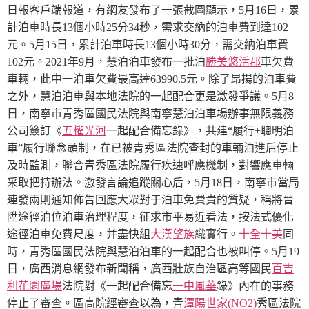
日報客戶端報道，有網友發布了一張截圖顯示，5月16日，累
計泊車時長13個小時25分34秒，需求交納的泊車費到達102
元。5月15日，累計泊車時長13個小時30分，需交納泊車費
102元。2021年9月，慧泊泊車發布一批泊
勝美悠活郡
車欠費
車輛，此中一泊車欠費最高達63990.5元。
除了昂揚的泊車費
之外，慧泊泊車與本地法院的一起配合更是激發爭議。
5月8
日，南寧市青秀區國民法院與南寧慧泊泊車場辦事無限義務
公司簽訂《
五權光河
一起配合備忘錄》，共建“履行+聰明泊
車”履行聯念頭制，在已被青秀區法院查封的車輛泊進后停止
及時監測，聯合青秀區法院履行疾速呼應機制，對響應車輛
采取把持辦法。
激發言論追蹤關心后，5月18日，南寧市當局
連發兩則通知佈告回應大眾對于泊車免費貴的質疑，稱將晉
陞途徑泊位泊車治理程度，征求市平易近看法，按法式優化
十全十美
途徑泊車免費尺度，并盡快組
大漢望族
織實行。
同
時，青秀區國民法院與慧泊泊車的一起配合也被叫停。5月19
日，廣西消息網發布新聞稱，廣西壯族自治區高等國民
百吉
利花園廣場
法院對《一起配合備忘
一中風華
錄》內在的事務
停止了審查。區高院經審查以為，青
潭陽世家(NO2)
秀區法院