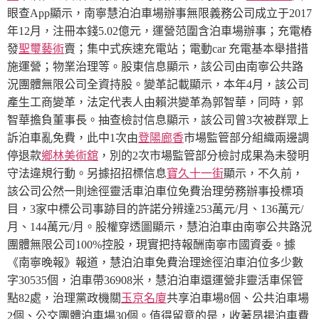
眼查App顯示，南寧慧泊泊車場辦事無限義務公司成立于2017
年12月，注冊本錢5.02億元，運營范圍含泊車場辦事；充電樁
發
聖璽藝術
賣；集中式疾速充電站；電動car 充電基本舉措措
施運營；物業治理等。股東信息顯示，該公司由南寧公共路
況團體無限公司全資持股。變革記載顯示，本年4月，該公司
產生工商變革，法定代表人由賴洪變革為郭智華，同時，郭
智華擔負董事長。抽查檢討信息顯示，該公司曾3次被群眾上
訴泊車亂免費，此中1次由
登陽廊香
市場監管部分組織兩邊調
停退款
鄉林美術舘
，別的2次市場監管部分檢討成果為未發明
守法違規行動。另據招招標信息
寶久十一街
顯示，不久前，
該公司公然一則途徑靈活車泊車位免費治理勞務辦事投標項
目，3家中標公司事跡目的許諾分辨達253萬元/月、136萬元/
月、144萬元/月。
股權穿透圖顯示，慧泊泊車由南寧公共路況
團體無限公司100%控股，現實把持報酬南寧市國資委。
據
《南寧晚報》報道，慧泊泊車免費治理途徑泊車泊位多少數
字30535個，泊車帶36908米，慧泊泊車還運營非靈活車保管
點82處，治理黨政機關
玉京名廈
共享泊車場8個、公共泊車場
2個、公交團體泊車場30個。
值得留意的是，收著昂揚泊車費