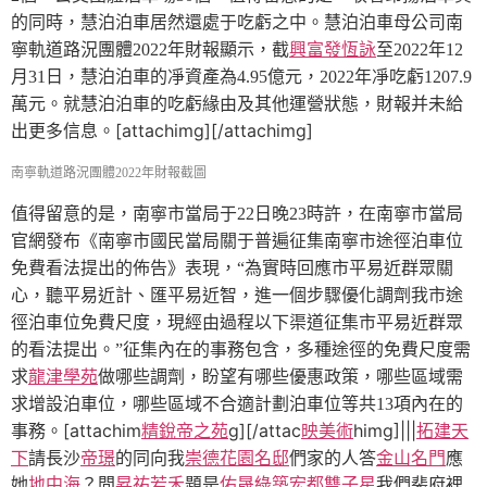
的同時，慧泊泊車居然還處于吃虧之中。慧泊泊車母公司南
寧軌道路況團體2022年財報顯示，截
興富發恆詠
至2022年12
月31日，慧泊泊車的凈資產為4.95億元，2022年凈吃虧1207.9
萬元。就慧泊泊車的吃虧緣由及其他運營狀態，財報并未給
[attachimg][/attachimg]
出更多信息。
南寧軌道路況團體2022年財報截圖
值得留意的是，南寧市當局于22日晚23時許，在南寧市當局
官網發布《南寧市國民當局關于普遍征集南寧市途徑泊車位
免費看法提出的佈告》表現，“為實時回應市平易近群眾關
心，聽平易近計、匯平易近智，進一個步驟優化調劑我市途
徑泊車位免費尺度，現經由過程以下渠道征集市平易近群眾
的看法提出。”征集內在的事務包含，多種途徑的免費尺度需
求
龍津學苑
做哪些調劑，盼望有哪些優惠政策，哪些區域需
求增設泊車位，哪些區域不合適計劃泊車位等共13項內在的
[attachim
精銳帝之苑
g][/attac
映美術
himg]|||
拓建天
事務。
下
請長沙
帝璟
的同向我
崇德花園名邸
們家的人答
金山名門
應
她
地中海
？問
昇祐若禾
題是
佑晟綠築
宏都雙子星
我們裴府裡