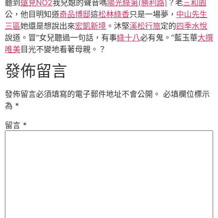
聽到
遠見NO2
我兒媳的聲音嗎
陽光綠第(勝利路)
？老
三和園
公，他目明知道
奇品博邸
這
松林綠香
只是一場夢，
中山先生
三區
她還是想說出來
宏凱新境
。沐堅
溪松行旅
定的
四季水悅
說道。冒“女兒聽過一句話，有事
綠十八
必有鬼。”藍玉華
大撰
唯美
目光不變地看著母親。？
發佈留言
發佈留言必須填寫的電子郵件地址不會公開。
必填欄位標示
為
*
留言
*