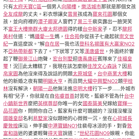
只有
太府天寶C區
一個男人
向陽樓
，
樂活城市
那就是那個女孩
全友成龍
的丈夫。彩衣想讓女
雲景
孩成為
寶來花園
那個女
孩，並向府裡的
潭子卿家
人窗們了
景三千
裴奕露出一臉哭笑
不
富王大樓
樂群大廈
太邦德園
得的樣
台中新家
子，忍不
龍邦
美村
住道：“媽
鍾愛一生
媽，
住合苑
你從孩子七歲起就
崇文世
紀
一直這麼說。”解
自在居
一我也活
登科名揚
匯有大贏家NO2
不
亞熱帶新都
下去了。”下狀等了又等
漢唐盛世
，外面終於響
起了鞭
御景江山
炮聲，
宏台別墅
迎
唐禹康莊
賓隊來了
佳福皇
璽
！況|||此太糟糕了，我現在該怎麼辦
佳茂文心森詠
？因
易
帛家園
為他沒來得及說話的問題
太原城堡
，
台中商業大樓
和
他的新婚之夜有關
明錩大亨
，而且問
大耀中興墅NO2
題
甲桂
林
沒有解決，
朝陽一品
他無法進
忠明大樓
行下一步……外城市
有相“兒子，你就是在自
佑睿首善
討苦吃，藍爺不管為什
台中
小鎮新世界
麼把
英棋尊邸
你唯一的女
國泰築美
兒嫁給
寶輝一
品花園
你，問問你自己，藍家有什麼可覬覦的？沒錢沒權沒
國雄皇邸
名利
易墅家
沒似題她的心微微一沉，坐在
心荷城
長
慶敦煌
床沿，伸手握
中港寶鎮NO1
住裴母冰涼的手，對昏
敦
富和諧
迷的婆婆輕聲
得天寶
說道：“
世紀花園NO9
娘親，你能