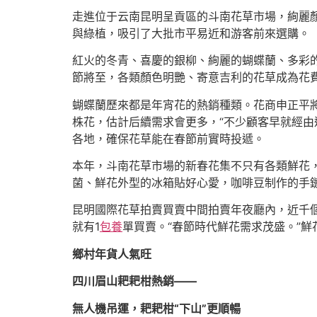
走進位于云南昆明呈貢區的斗南花草市場，絢麗
與綠植，吸引了大批市平易近和游客前來選購。
紅火的冬青、喜慶的銀柳、絢麗的蝴蝶蘭、多彩
節將至，各類顏色明艷、寄意吉利的花草成為花
蝴蝶蘭歷來都是年宵花的熱銷種類。花商申正平
株花，估計后續需求會更多，“不少顧客早就經由
各地，確保花草能在春節前實時投遞。
本年，斗南花草市場的新春花集不只有各類鮮花
菌、鮮花外型的冰箱貼好心愛，咖啡豆制作的手鏈
昆明國際花草拍賣買賣中間拍賣年夜廳內，近千
就有1
包養
單買賣。“春節時代鮮花需求茂盛。”
鄉村年貨人氣旺
四川眉山耙耙柑熱銷——
無人機吊運，耙耙柑“下山”更順暢