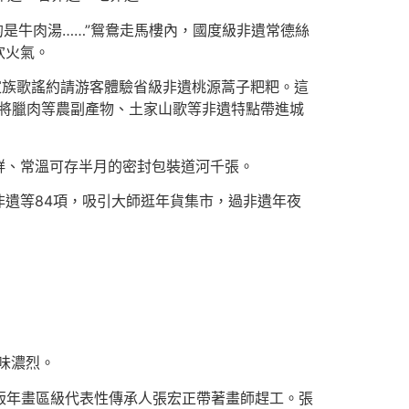
的是牛肉湯……”鴛鴦走馬樓內，國度級非遺常德絲
炊火氣。
家族歌謠約請游客體驗省級非遺桃源蒿子粑粑。這
將臘肉等農副產物、土家山歌等非遺特點帶進城
鮮、常溫可存半月的密封包裝道河千張。
遺等84項，吸引大師逛年貨集市，過非遺年夜
味濃烈。
木版年畫區級代表性傳承人張宏正帶著畫師趕工。張