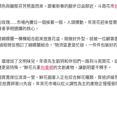
顏色與馥郁芬芳劈面而來。跟著新春的腳步日益鄰近，斗南花市
的玫瑰……市場內攤位一個挨著一個，人頭攢動，年宵花迎來發
費者爭相選購的核心。
將蝴蝶蘭一棵棵組合起來放進花盆，剛做好外型，就被一位顧客
過程微信預訂了蝴蝶蘭組合。”物流區更是忙碌，一件件包裝好
，還增加了文明味兒。年夜先生劉玥和伴侶們一路到斗南買花，卻
更是特殊。”鮮花元素
包養網
的文創產物，讓劉玥愛不釋手。
個買賣席位濟濟一堂，鮮花掮客人正在綜合鮮花種類、質檢評級
鮮花拍賣師普川先容，年宵花市場以紅火調性為主的產物正慢慢晉