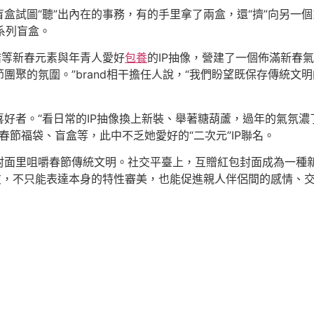
盒試圖“聽”出內在的事務，有的手里拿了兩盒，還“擠”向另一
系列盲盒。
結等新春元素與年青人愛好
包養
的IP抽像，營建了一個佈滿新春氣
團聚的氛圍。”brand相干擔任人說，“我們盼望既保存傳統文
好者。“看日常的IP抽像換上新裝、舉著糖葫蘆，過年的氣氛濃
的春節福袋、盲盒等，此中不乏她愛好的“二次元”IP聯名。
封面里咀嚼春節傳統文明。社交平臺上，互贈紅包封面成為一種
老友，不只能表達本身的特性審美，也能促進親人伴侶間的感情、