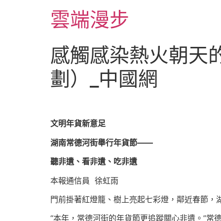
跳
雲端漫步
至
主
要
感觸感染熱火朝天
內
容
劃）_中國網
文明年貨新意足
湖南常德河街舉行年貨節——
聽非遺、看非遺、吃非遺
本報通信員 徐虹雨
門前掛著紅燈籠、樹上亮起七彩燈，鄰近春節，
“本年，常德河街的年貨節更追蹤關心非遺。”常