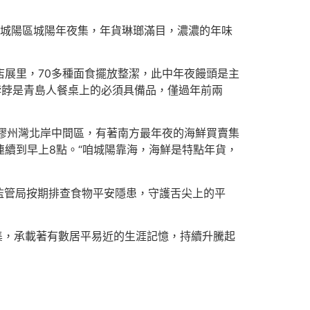
市城陽區城陽年夜集，年貨琳瑯滿目，濃濃的年味
。店展里，70多種面食擺放整潔，此中年夜饅頭是主
餑餑是青島人餐桌上的必須具備品，僅過年前兩
處膠州灣北岸中間區，有著南方最年夜的海鮮買賣集
連續到早上8點。“咱城陽靠海，海鮮是特點年貨，
監管局按期排查食物平安隱患，守護舌尖上的平
集，承載著有數居平易近的生涯記憶，持續升騰起