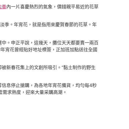
包養
內一片喜慶熱烈的氣象，價錢親平易近的花草
賣淡季。年宵花，就是指用來慶賀春節的花草。年
選中。申正平說，這幾天，攤位天天都要賣一兩百
的年宵花曾經貼好地址標簽，正加班加點送往全國
被新春花集上的文創所吸引。“黏土制作的野生
等信息停止搶購，為各地年宵花備貨，均勻每4秒
陞需求熱度，迎來大量采購高潮。