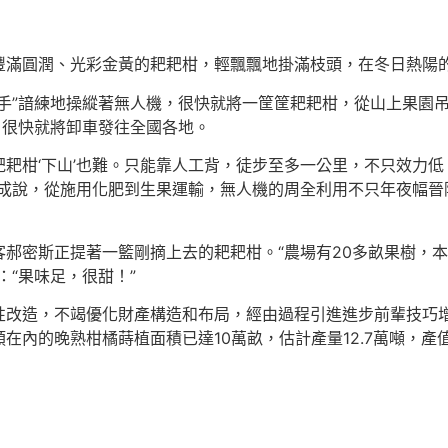
豐滿圓潤、光彩金黃的耙耙柑，輕飄飄地掛滿枝頭，在冬日熱陽
手”諳練地操縱著無人機，很快就將一筐筐耙耙柑，從山上果園
，很快就將卸車發往全國各地。
，耙耙柑‘下山’也難。只能靠人工背，徒步至多一公里，不只效
光成說，從施用化肥到生果運輸，無人機的周全利用不只年夜幅晉
郝密斯正提著一籃剛摘上去的耙耙柑。“農場有20多畝果樹，
：“果味足，很甜！”
性改造，不竭優化財產構造和布局，經由過程引進進步前輩技巧
內的晚熟柑橘蒔植面積已達10萬畝，估計產量12.7萬噸，產值