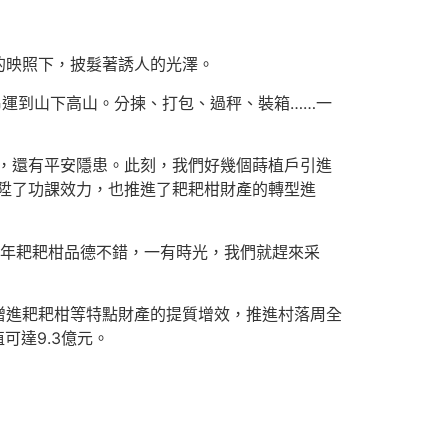
的映照下，披髮著誘人的光澤。
吊運到山下高山。分揀、打包、過秤、裝箱……一
力低，還有平安隱患。此刻，我們好幾個蒔植戶引進
陞了功課效力，也推進了耙耙柑財產的轉型進
本年耙耙柑品德不錯，一有時光，我們就趕來采
增進耙耙柑等特點財產的提質增效，推進村落周全
可達9.3億元。