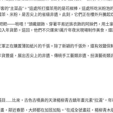
待客的“主菜品”。“這處所打擂茶用的是花椒棒，這處所吃米粉泡
擂茶、米粉，是舌尖上的省級非遺。此刻，它們正在樓外升騰起
粑粑——喲喂！”頭戴銀飾、穿著平易近族衣飾的阿妹們，用土
加入年貨節。這回，他們不只運來1萬斤年夜米現場制作美食，還
正軍正在購置薄如紙片的千張。除了新穎的千張外，還有效鹽保
年貨豐盛，展出舌尖上的非遺、傳統手工藝類非遺、扮演藝術類非
目……比來，古色古噴鼻的天津楊柳青古鎮年畫元素“拉滿”，年
張年畫，鄰近春節，大師都在加班加點。”在成全號畫莊，楊柳青