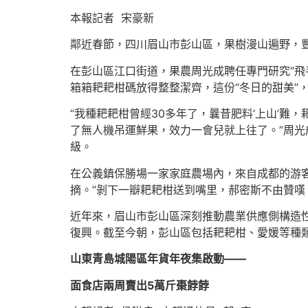
本報記者 宋豪新
鄰近春節，四川眉山市彭山區，果樹漫山遍野，
在彭山區江口街道，果農周光成聘任專門研究“飛
箱箱耙耙柑碼放得整整潔齊，這份“冬日的甜美”
“我種耙耙柑曾經30多年了，曩昔肥料‘上山’難
了無人機吊運鮮果，效力一會兒就上往了。”周
級。
在公義鎮保勝場一家家庭農場內，來自成都的游客
摘。”剝下一瓣耙耙柑送到嘴里，郝密斯不由贊嘆
近年來，眉山市彭山區深刻推動農業供應側構造
復興。截至今朝，彭山區包括耙耙柑、愛媛等種類在
山東青島城陽區年貨年夜集啟動——
面食店兩周賣出5萬斤棗餑餑