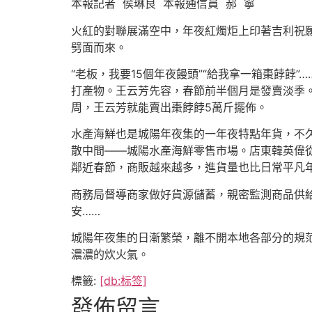
本報記者 侯琳良 本報通信員 郝 寧
火紅的對聯展滿空中，年夜紅燭炬上印著吉利祝
劈面而來。
“老板，我要15個年夜饅頭”“給我拿一箱棗餑餑
打產物。王云芳先容，春節前半個月是發賣淡季。
周，王云芳就能賣出棗餑餑5萬斤擺佈。
水產海鮮也是城陽年夜集的一年夜特點年貨，不久
散中間——城陽水產海鮮零售市場。店東韓英偉從
鄰近春節，商販越來越多，進貨量也比日常平凡
商務局督導商家做好貨源儲蓄，親密監測商品供
安……
城陽年夜集的日漸繁榮，離不開本地各部分的規
濃濃的炊火氣。
標籤:
[db:标签]
發佈留言