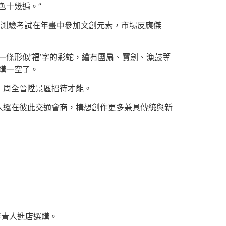
色十幾遍。”
我們測驗考試在年畫中參加文創元素，市場反應傑
條形似‘福’字的彩蛇，繪有團扇、寶劍、漁鼓等
購一空了。
，周全晉陞景區招待才能。
人還在彼此交通會商，構想創作更多兼具傳統與新
年青人進店選購。