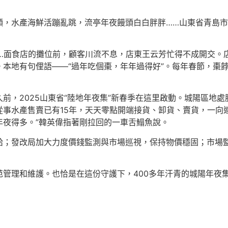
願，水產海鮮活蹦亂跳，流亭年夜饅頭白白胖胖……山東省青島
”……面食店的攤位前，顧客川流不息，店東王云芳忙得不成開交
本地有句俚語——“過年吃個棗，年年過得好”。每年春節，棗
前，2025山東省“陸地年夜集”新春季在這里啟動。城陽區地
事水產售賣已有15年，天天零點開端接貨、卸貨、賣貨，一向
年夜得多。”韓英偉指著剛拉回的一車舌鰨魚說。
給；發改局加大力度價錢監測與市場巡視，保持物價穩固；市場
范管理和維護。也恰是在這份守護下，400多年汗青的城陽年夜