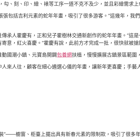
，勾、刻、印、繪、裱等工序一道不克不及少，並且彩繪需求上
……一張張包括吉利元素的蛇年年畫，吸引了很多游客。“這幾年，
傳承人霍慶有，正和兒子霍樹林交通新創作的蛇年年畫。“這是一
有寄意，紅火喜慶。”霍慶有說，此前方才完成一批，很快就被搶
推動國潮小鎮、元寶島開闢
包養網
扶植，慢慢擴展古鎮景區範圍
中人來人往，顧客在細心遴選心儀的年畫，讓新年更喜慶；手藝
裝”——櫥窗、柜臺上擺出具有新春元素的限制款，吸引了很多