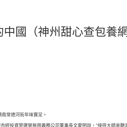
的中國（神州甜心查包養網
湖南常德河街年味實足。
德市經投資管運營無限義務公司董事長文愛明說，“接待大師來聽