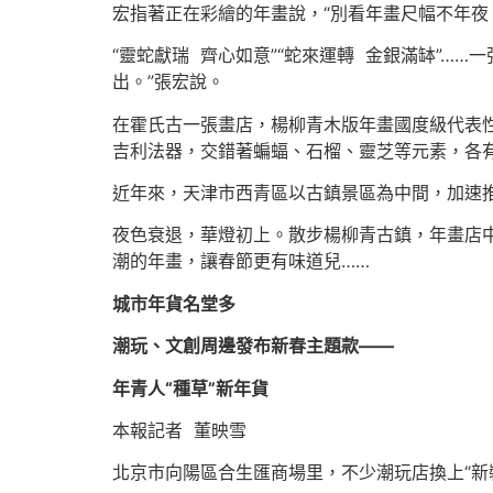
宏指著正在彩繪的年畫說，“別看年畫尺幅不年夜
“靈蛇獻瑞 齊心如意”“蛇來運轉 金銀滿缽”
出。”張宏說。
在霍氏古一張畫店，楊柳青木版年畫國度級代表性
吉利法器，交錯著蝙蝠、石榴、靈芝等元素，各
近年來，天津市西青區以古鎮景區為中間，加速
夜色衰退，華燈初上。散步楊柳青古鎮，年畫店
潮的年畫，讓春節更有味道兒……
城市年貨名堂多
潮玩、文創周邊發布新春主題款——
年青人“種草”新年貨
本報記者 董映雪
北京市向陽區合生匯商場里，不少潮玩店換上“新