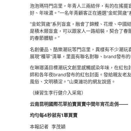
泡泡瑪特門店里，年青人三兩結伴，有的在搖擺盲
好、年味濃。”一名年青顧客正在遴選“金蛇賀歲”
“金蛇賀歲”系列盲盒，融會了錦鯉、花燈、中國
是積木類盲盒，可以跟家人一路組裝，契合了春節
的春節體驗。”
名創優品、酷樂潮玩等門店里，異樣有不少潮玩喜
展現“種草”清單，里面有聯名對聯、brand發布
在琳瑯滿目標潮玩文創里感觸感染年味，在紅包
師和各年夜brand發布的紅包封面。發給親友
風俗、文明積淀。”山東濰坊的網友說道。
（練習生李行健介入采寫）
云南昆明國際花草拍賣買賣中間年宵花走俏——
均勻每4秒就有1單買賣
本報記者 李茂穎