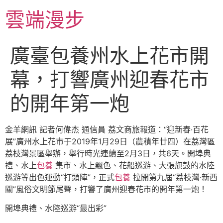
跳
雲端漫步
至
主
要
廣臺包養州水上花市開
內
容
幕，打響廣州迎春花市
的開年第一炮
金羊網訊 記者何偉杰 通信員 荔文商旅報道：“迎新春·百花
展”廣州水上花市于2019年1月29日（農積年廿四）在荔灣區
荔枝灣景區舉辦，舉行時光連續至2月3日，共6天。開埠典
禮、水上
包養
集市、水上飄色、花船巡游、大張旗鼓的水陸
巡游等出色運動“打頭陣”，正式
包養
拉開第九屆“荔枝灣·新西
關”風俗文明節尾聲，打響了廣州迎春花市的開年第一炮！
開埠典禮、水陸巡游“最出彩”