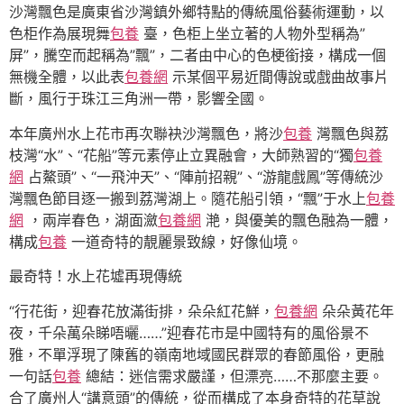
沙灣飄色是廣東省沙灣鎮外鄉特點的傳統風俗藝術運動，以
色柜作為展現舞
包養
臺，色柜上坐立著的人物外型稱為”
屏”，騰空而起稱為”飄”，二者由中心的色梗銜接，構成一個
無機全體，以此表
包養網
示某個平易近間傳說或戲曲故事片
斷，風行于珠江三角洲一帶，影響全國。
本年廣州水上花市再次聯袂沙灣飄色，將沙
包養
灣飄色與荔
枝灣“水”、“花船”等元素停止立異融會，大師熟習的“獨
包養
網
占鰲頭”、“一飛沖天”、“陣前招親”、“游龍戲鳳”等傳統沙
灣飄色節目逐一搬到荔灣湖上。隨花船引領，“飄”于水上
包養
網
，兩岸春色，湖面瀲
包養網
滟，與優美的飄色融為一體，
構成
包養
一道奇特的靚麗景致線，好像仙境。
最奇特！水上花墟再現傳統
“行花街，迎春花放滿街排，朵朵紅花鮮，
包養網
朵朵黃花年
夜，千朵萬朵睇唔曬……”迎春花市是中國特有的風俗景不
雅，不單浮現了陳舊的嶺南地域國民群眾的春節風俗，更融
一句話
包養
總結：迷信需求嚴謹，但漂亮……不那麼主要。
合了廣州人“講意頭”的傳統，從而構成了本身奇特的花草說