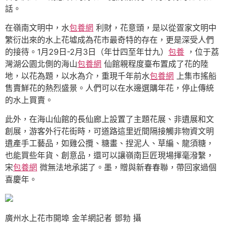
話。
在嶺南文明中，水
包養網
利財，花意頭，是以從疍家文明中
繁衍出來的水上花墟成為花市最奇特的存在，更是深受人們
的接待。1月29日-2月3日（年廿四至年廿九）
包養
，位于荔
灣湖公園北側的海山
包養網
仙館親程度臺布置成了花的陸
地，以花為題，以水為介，重現千年前水
包養網
上集市搖船
售賣鮮花的熱烈盛景。人們可以在水邊選購年花，停止傳統
的水上買賣。
此外，在海山仙館的長仙廊上設置了主題花展、非遺展和文
創展，游客外行花街時，可道路這里近間隔接觸非物資文明
遺產手工藝品，如雞公攬、糖畫、捏泥人、草編、龍須糖，
也能買些年貨、創意品，還可以讓嶺南巨匠現場揮毫潑繫，
宋
包養網
微無法地承諾了。墨，贈與新春春聯，帶回家過個
喜慶年。
廣州水上花市開埠 金羊網記者 鄧勃 攝