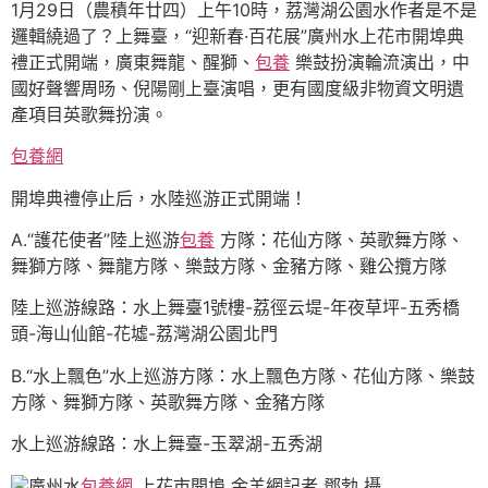
1月29日（農積年廿四）上午10時，荔灣湖公園水作者是不是
邏輯繞過了？上舞臺，“迎新春·百花展”廣州水上花市開埠典
禮正式開端，廣東舞龍、醒獅、
包養
樂鼓扮演輪流演出，中
國好聲響周旸、倪陽剛上臺演唱，更有國度級非物資文明遺
產項目英歌舞扮演。
包養網
開埠典禮停止后，水陸巡游正式開端！
A.“護花使者”陸上巡游
包養
方隊：花仙方隊、英歌舞方隊、
舞獅方隊、舞龍方隊、樂鼓方隊、金豬方隊、雞公攬方隊
陸上巡游線路：水上舞臺1號樓-荔徑云堤-年夜草坪-五秀橋
頭-海山仙館-花墟-荔灣湖公園北門
B.“水上飄色”水上巡游方隊：水上飄色方隊、花仙方隊、樂鼓
方隊、舞獅方隊、英歌舞方隊、金豬方隊
水上巡游線路：水上舞臺-玉翠湖-五秀湖
廣州水
包養網
上花市開埠 金羊網記者 鄧勃 攝