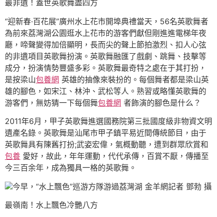
最非遺！蓋世英歌舞盡四方
“迎新春·百花展”廣州水上花市開埠典禮當天，56名英歌舞者
為前來荔灣湖公園逛水上花市的游客們獻但剛進進電梯年夜
廳，啼聲變得加倍顯明，長而尖的聲上節拍激烈、扣人心弦
的非遺項目英歌舞扮演。英歌舞融匯了戲劇、跳舞、技擊等
成分，扮演情勢豐盛多彩。英歌舞最奇特之處在于其打扮，
是按梁山
包養網
英雄的抽像來裝扮的。每個舞者都是梁山英
雄的腳色，如宋江、林沖、武松等人。熟習或略懂英歌舞的
游客們，無妨猜一下每個舞
包養網
者飾演的腳色是什么？
2011年6月，甲子英歌舞進選國務院第三批國度級非物資文明
遺產名錄。英歌舞是汕尾市甲子鎮平易近間傳統節目，由于
英歌舞具有陳舊打扮;武姿宏偉，氣概動聽，遭到群眾欣賞和
包養
愛好，故此，年年運動，代代承傳，百賞不厭，傳播至
今三百余年，成為獨具一格的英歌舞。
今早，“水上飄色”巡游方隊游過荔灣湖 金羊網記者 鄧勃 攝
最嶺南！水上飄色冷艷八方