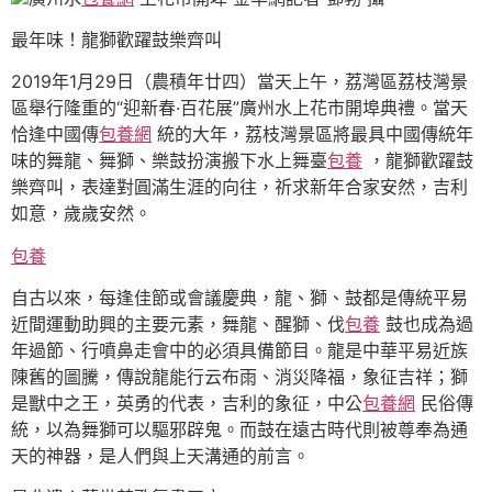
最年味！龍獅歡躍鼓樂齊叫
2019年1月29日（農積年廿四）當天上午，荔灣區荔枝灣景
區舉行隆重的“迎新春·百花展”廣州水上花市開埠典禮。當天
恰逢中國傳
包養網
統的大年，荔枝灣景區將最具中國傳統年
味的舞龍、舞獅、樂鼓扮演搬下水上舞臺
包養
，龍獅歡躍鼓
樂齊叫，表達對圓滿生涯的向往，祈求新年合家安然，吉利
如意，歲歲安然。
包養
自古以來，每逢佳節或會議慶典，龍、獅、鼓都是傳統平易
近間運動助興的主要元素，舞龍、醒獅、伐
包養
鼓也成為過
年過節、行噴鼻走會中的必須具備節目。龍是中華平易近族
陳舊的圖騰，傳說龍能行云布雨、消災降福，象征吉祥；獅
是獸中之王，英勇的代表，吉利的象征，中公
包養網
民俗傳
統，以為舞獅可以驅邪辟鬼。而鼓在遠古時代則被尊奉為通
天的神器，是人們與上天溝通的前言。