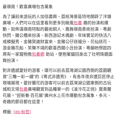
最嶺南！歡喜廣場包含萬象
為了讓前來游玩的人加倍盡興，荔枝灣景區特地開辟了泮塘
廣場。人們可以在這里看到更多別緻風
包養
趣的扮演和運
動，如佈滿嶺南特點的藝術銅人、鳳舞嶺南柔術扮演、粵劇
快閃、雞公欖來扮演、新西游記木偶劇、年味實足的快活八
戒模擬秀、金豬賀歲財富來、金豬公仔送福分、花仙送花、
游金豬花船、笑聲不竭的歡喜西關小丑扮演、粵韻她想起四
周有一家寵物救
包養網
助站，便抱著貓回身出了社明珠鏡面
舞扮演。
對非遺感愛好的游客，還可以前去荔灣湖公園西側的荔園觀
賞“三雕一彩一繡”的《粵式非遺秀》，有各年夜非遺巨匠停止
現場展現。愛好蘭花的游客可以前去荔灣湖公園東側的古玩
城和文塔
包養
廣場觀賞到品種單一的《凌冷花正俏》寶貴蘭
花展。“迎新春·百花展”廣州水上花市運動包含萬象，多元、
奇趣的節目都在這里！
標籤:
[db:标签]