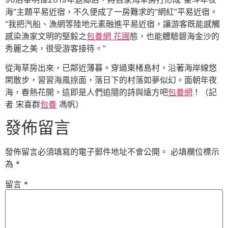
海”主題平易近宿，不久便成了一房難求的“網紅”平易近宿。
“我把汽船、漁網等陸地元素融進平易近宿，讓游客既能感觸
感染漁家文明的堅毅之
包養網 花圃
態，也能體驗碧海金沙的
秀麗之美，很受游客接待。”
從海草房出來，已鄰近薄暮。穿過東楮島村，沿著海岸線悠
閑散步，習習海風掠面，落日下的村落如夢似幻。面朝年夜
海，春熱花開，這即是人們追隨的詩與遠方吧
包養網
！（記
者 宋喜群
包養
馮帆）
發佈留言
發佈留言必須填寫的電子郵件地址不會公開。
必填欄位標示
為
*
留言
*