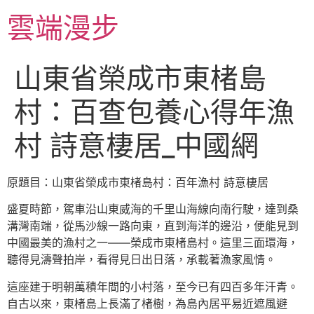
跳
雲端漫步
至
主
要
山東省榮成市東楮島
內
容
村：百查包養心得年漁
村 詩意棲居_中國網
原題目：山東省榮成市東楮島村：百年漁村 詩意棲居
盛夏時節，駕車沿山東威海的千里山海線向南行駛，達到桑
溝灣南端，從馬沙線一路向東，直到海洋的邊沿，便能見到
中國最美的漁村之一——榮成市東楮島村。這里三面環海，
聽得見濤聲拍岸，看得見日出日落，承載著漁家風情。
這座建于明朝萬積年間的小村落，至今已有四百多年汗青。
自古以來，東楮島上長滿了楮樹，為島內居平易近遮風避