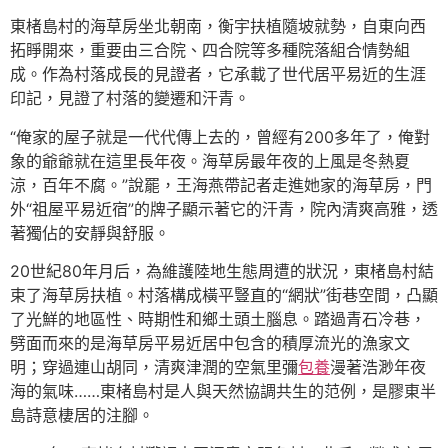
東楮島村的海草房坐北朝南，衡宇扶植隨坡就勢，自東向西
拓睜開來，重要由三合院、四合院等多種院落組合情勢組
成。作為村落成長的見證者，它承載了世代居平易近的生涯
印記，見證了村落的變遷和汗青。
“俺家的屋子就是一代代傳上去的，曾經有200多年了，俺對
象的爺爺就在這里長年夜。海草房最年夜的上風是冬熱夏
涼，百年不腐。”說罷，王海燕帶記者走進她家的海草房，門
外“祖屋平易近宿”的牌子顯示著它的汗青，院內清爽高雅，透
著獨佔的安靜與舒服。
20世紀80年月后，為維護陸地生態周遭的狀況，東楮島村結
束了海草房扶植。村落構成橫平豎直的“網狀”街巷空間，凸顯
了光鮮的地區性、時期性和鄉土頭土腦息。踏過青石冷巷，
劈面而來的是海草房平易近居中包含的積厚流光的漁家文
明；穿過連山胡同，清爽津潤的空氣里彌
包養
漫著浩渺年夜
海的氣味……東楮島村是人與天然協調共生的范例，是膠東半
島詩意棲居的注腳。