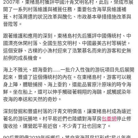
2007年，東楮島村獲評中國汗青文明名村，此后，榮成市展
開了一系列村落維護與補葺任務，重要包含海草房維護補
葺、村落周遭的狀況改革與醜化、市政基本舉措措施改革與
晉陞等。
跟著維護和應用的深刻，東楮島村先后獲評中國傳統村、中
國漂亮休閑村落、全國生態文明村、中國最美古村等稱號，
這個安靜、古樸的小漁村迎來了浩繁慕名而來的游客和史無
前例的成長機會。
海上不雅光、趕海垂釣……一批介入性強的游玩項目先后展開
起來，豐盛了這個傳統村的內在。在東楮島村，游客可以親
身上陣，體驗捕撈、海上垂釣，還能品嘗原汁原味的時令海
鮮。坐在船上，還可以伸手觸碰著翱翔的海鷗，感觸感染年
夜海的奉送和天然的奇妙。
深刻發掘和豐盛村落的汗青文明價值，讓東楮島村成為遠近
著名的游玩勝地。村平易近們也陸續對海草房
包養網
停止修
復收拾，運營起平易近宿，不少青丁壯也回來了。
90后畢明偉2019年返鄉后，將自家海草房打形成“星斗年夜