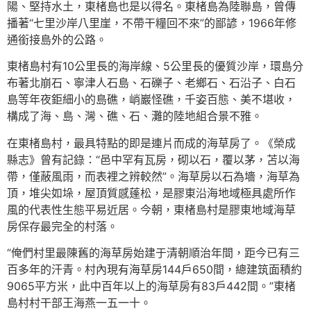
陽、堅持水土，東楮島也是以得名。東楮島為陸聯島，曾傳
播著“七里沙岸八里崖，不帶干糧回不來”的鄙諺，1966年修
通銜接島外的公路。
東楮島村有10公里長的海岸線、5公里長的優質沙岸，環島分
布著北崩石、寧津人石島、石礫子、老鄉石、石沿子、白石
島等年夜鉅細小的島礁，峭巖怪礁，千姿百態、美不堪收，
構成了海、島、灣、礁、石、灘的陸地組合景不雅。
在東楮島村，最具特點的即是連片而成的海草房了。《榮成
縣志》曾有記錄：“邑中罕有瓦房，砌以石，覆以茅，苫以海
帶，僅蔽風雨，而表裡之辨較然”。海草房以石為墻，海草為
頂，堆尖如垛，屋頂質感蓬松，是膠東沿海地域極具處所作
風的代表性生態平易近居。今朝，東楮島村是膠東地域海草
房保存最完全的村落。
“俺們村里最陳舊的海草房始建于清朝順治年間，距今已有三
百多年的汗青。村內現有海草房144戶650間，總建筑面積約
9065平方米，此中百年以上的海草房有83戶442間。”東楮
島村村干部王海燕一五一十。