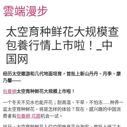
跳
雲端漫步
至
主
要
太空育种鲜花大规模查
內
容
包養行情上市啦！_中
国网
经历太空遨游和几代地面培育，首批上新山丹丹、月季、康
乃馨——
包養網
太空育种鲜花大规模上市啦！
一个冬天不见水也能开花；耐高温、干旱，不怕冻……种养一
盆太空育种鲜花，将是怎样的体验？现在，感兴趣的中国消
费者有
包養網 花園
机会一试。
近日，太空育种鲜花入驻中国电商平台淘宝，首批上线了太