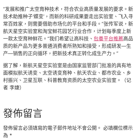
“发展和推广太空育种技术，符合农业高质量发展的要求。新
技术助推种子‘蝶变’，而新的科研成果要走出实验室、飞入寻
常百姓家，则需要借助市场化的平台和手段。”张传军说，新
航天星空实验室和淘宝鲜花园艺行业合作，计划每季度上新
一款太空育种鲜花。“我们希望让高科技、
包養平台推薦
高品
质的新产品为更多普通消费者所熟知和接受，形成研发—生
产—销售的正向循环，把新技术真正转化成生产力。”
据了解，新航天星空实验室是由国家监管部门批准的具有地
面模拟航天诱变、太空诱变育种、航天农业、都市农业、乡
村振兴、卫星互联、科普教育资质的太空农业实验室。（记
者 李婕）
發佈留言
發佈留言必須填寫的電子郵件地址不會公開。
必填欄位標示
為
*