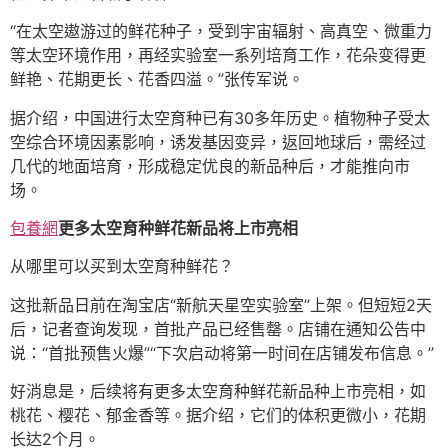
“在太空遨游过的鲜花种子，受到宇宙辐射、高真空、微重力
等太空环境作用，再经实验室一系列培育工作，花朵变得更
鲜艳、花期更长、花香四溢。”张传军说。
据介绍，中国进行太空育种已有30多年历史。植物种子受太
空综合环境因素影响，诱发基因变异，返回地球后，需经过
几代的地面培育，形成稳定优良的新品种后，才能推向市
场。
包養網
更多太空育种鲜花新品将上市亮相
从哪里可以买到太空育种鲜花？
这批新品日前在淘宝店“新航天星空实验室”上架。但短短2天
后，记者查询发现，首批产品已经售罄。店铺在通知公告中
说：“首批预售火爆”“下次启动将第一时间在店铺发布信息。”
好消息是，后续将有更多太空育种鲜花新品种上市亮相，如
桃花、樱花、郁金香等。据介绍，它们的体积更微小，花期
长达2个月。