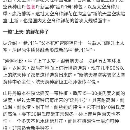
空育种山丹
包養
丹新品种“延丹1号”种包，以及太空育种月
季、康乃馨等。这批太空育种鲜花在淘宝店“新航天星空实验
室”上新，也是国内太空育种鲜花的首次大规模面市。
一粒“上天”的鲜花种子
据介绍，“延丹1号”父本花籽曾随神舟十一号载人飞船升上太
空，后经原生质体融合形成新品种“延丹1号”。
“通俗地说，种子上了太空，跟着航天员一块经历太空环境
后，返回来，然后在地面上进行培育选育，现在几乎90%以
上的航天种子都是这样选育出来的。”新航天星空实验室太空
育种中心主任、航天育种高级工程师张传军说。
山丹丹原本在陕北延安一带种植，适应15—30摄氏度之间的
温度，经过太空育种培育出来的“延丹1号”，具有耐高温、耐
低温、耐水涝、耐干旱、耐胁迫的特性。它不惧怕40摄氏度
的高温，零下30摄氏度能正常越冬，碰上连月阴雨天也不
怕，一个冬天不见水还能开花，而且在酸碱性土壤均可种
植，非常适合新手种养。