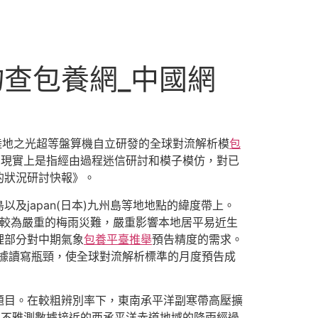
查包養網_中國網
·陸地之光超等盤算機自立研發的全球對流解析模
包
猜測，現實上是指經由過程迷信研討和模子模仿，對已
的狀況研討快報》。
japan(日本)九州島等地地點的緯度帶上。
遇了較為嚴重的梅雨災難，嚴重影響本地居平易近生
理部分對中期氣象
包養平臺推舉
預告精度的需求。
數據讀寫瓶頸，使全球對流解析標準的月度預告成
題目。在較粗辨別率下，東南承平洋副寒帶高壓擴
出與不雅測數據接近的西承平洋赤道地域的降雨經過