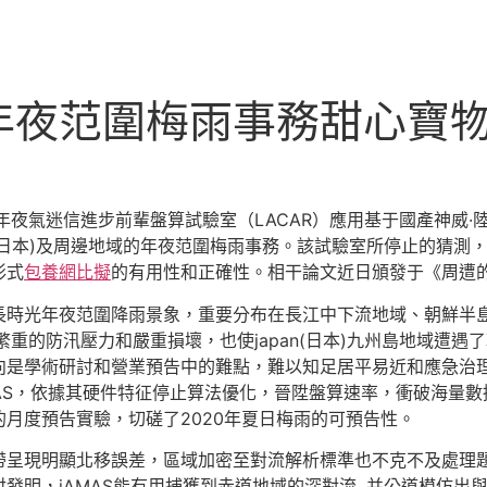
年夜范圍梅雨事務甜心寶物
年夜氣迷信進步前輩盤算試驗室（LACAR）應用基于國產神威
apan(日本)及周邊地域的年夜范圍梅雨事務。該試驗室所停止的
形式
包養網比擬
的有用性和正確性。相干論文近日頒發于《周遭
時光年夜范圍降雨景象，重要分布在長江中下流地域、朝鮮半島以及
來繁重的防汛壓力和嚴重損壞，也使japan(日本)九州島地域遭
向是學術研討和營業預告中的難點，難以知足居平易近和應急治
MAS，依據其硬件特征停止算法優化，晉陞盤算速率，衝破海量
月度預告實驗，切磋了2020年夏日梅雨的可預告性。
帶呈現明顯北移誤差，區域加密至對流解析標準也不克不及處理
發明，iAMAS能有用捕獲到赤道地域的深對流, 并公道模仿