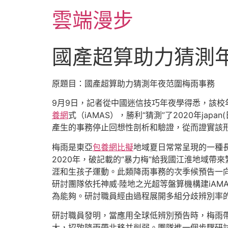
跳
雲端漫步
至
主
要
國產超算助力猜測
內
容
原題目：國產超算助力猜測年夜范圍梅雨事務
9月9日，記者從中國迷信技巧年夜學得悉，該校
養網
式（iAMAS），勝利“猜測”了2020年j
產生的事務停止回想性剖析和驗證，從而證實該
梅雨是東亞
包養網比擬
地域夏日常常呈現的一種長
2020年，破記載的“暴力梅”給我國江淮地域帶
涯和生孩子運動。此類降雨事務的次季候預告一
研討團隊依托神威·陸地之光超等盤算機構建iA
為能夠。研討職員經由過程展開多組分歧辨別率的
研討職員發明，當應用全球低辨別預告時，梅雨
大，招致降雨帶北移并削弱。團隊進一個步驟研討