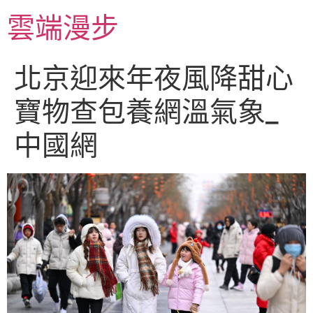
跳
雲端漫步
至
主
要
北京迎來年夜風降甜心
內
容
寶物查包養網溫氣象_
中國網