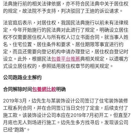
法典施行前的相关法律依据，亦不符合民法典中关于居住权
的规定，故法院不予支持，判决驳回了王迪的诉讼请求。
法官庭后表示，对居住权，我国民法典施行以前未有法律规
定，今年开始施行的民法典对此进行了规定，明确设立居住
权不仅需要居住权人与所有权人订立书面合同，就当事人姓
名、住宅位置、居住条件和要求、居住期限等事宜进行约
定，而且还需要向登记机构申请办理登记，居住权自登记时
设立。此外，根据民法
包養平台推薦
典相关规定，以遗嘱方
式设立居住权的，参照适用居住权章节的相关规定。
公司跑路业主解约
合同解除时间
包養網比較
明确
2019年3月，边先生与某装饰设计公司签订了住宅装饰装修
工程系列合同，并在合同签订当日交付了定金，后续支付了
施工款。该装饰设计公司本应在2019年7月初开工，但直至7
月底也无人到场进行施工。边先生多方找寻后，发现该公司
已经“跑路”。