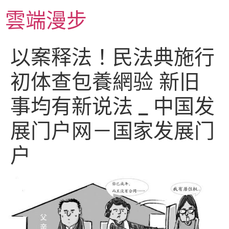
跳
雲端漫步
至
主
要
以案释法！民法典施行
內
容
初体查包養網验 新旧
事均有新说法 _ 中国发
展门户网－国家发展门
户