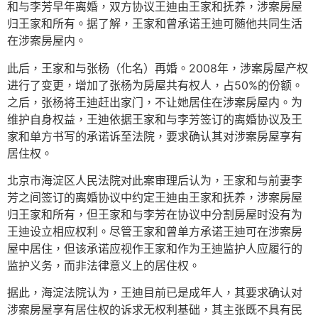
和与李芳早年离婚，双方协议王迪由王家和抚养，涉案房屋
归王家和所有。据了解，王家和曾承诺王迪可随他共同生活
在涉案房屋内。
此后，王家和与张杨（化名）再婚。2008年，涉案房屋产权
进行了变更，增加了张杨为房屋共有权人，占50%的份额。
之后，张杨将王迪赶出家门，不让她居住在涉案房屋内。为
维护自身权益，王迪依据王家和与李芳签订的离婚协议及王
家和单方书写的承诺诉至法院，要求确认其对涉案房屋享有
居住权。
北京市海淀区人民法院对此案审理后认为，王家和与前妻李
芳之间签订的离婚协议中约定王迪由王家和抚养，涉案房屋
归王家和所有，但王家和与李芳在协议中分割房屋时没有为
王迪设立相应权利。尽管王家和曾单方承诺王迪可在涉案房
屋中居住，但该承诺应视作王家和作为王迪监护人应履行的
监护义务，而非法律意义上的居住权。
据此，海淀法院认为，王迪目前已是成年人，其要求确认对
涉案房屋享有居住权的诉求无权利基础，其主张既不具有民