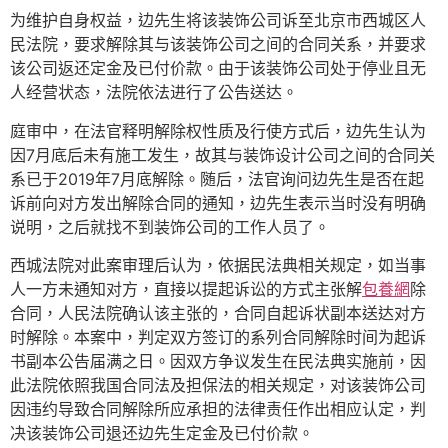
为维护自身权益，边先生将该装饰公司诉至北京市西城区人
民法院，要求解除其与该装饰公司之间的合同关系，并要求
该公司返还定金及已付价款。由于该装饰公司处于停业且无
人经营状态，法院依法进行了公告送达。
庭审中，在法官释明解除权性质及行使方式后，边先生认为
因7月底后未有施工发生，故其与装饰设计公司之间的合同关
系已于2019年7月底解除。随后，法官询问边先生是否在起
诉前向对方发出解除合同的通知，边先生表示当时没有明确
说明，之后就找不到装饰公司的工作人员了。
西城法院对此案审理后认为，依据民法典相关规定，如当事
人一方未通知对方，直接以提起诉讼的方式主张解
包養網
除
合同，人民法院确认该主张的，合同自起诉状副本送达对方
时解除。本案中，判定双方签订的系列合同解除时间为起诉
书副本公告届满之日。因双方争议发生在民法典实施前，因
此法院依照我国合同法及担保法的相关规定，对该装饰公司
因违约导致合同解除所应承担的法律责任作出相应认定，判
决该装饰公司退还边先生定金及已付价款。