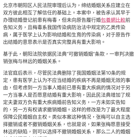
北京市朝阳区人民法院审理后认为，缔结婚姻关系应建立在
双方彼此相互了解信任的基础上。本案中，被告承认其早于
办理结婚登记前患有梅毒，但未向原告履行婚
包養網比較
前
告知义务，且梅毒系我国传染病防治法中规定的乙类传染
病，属于医学上认为影响结婚和生育的传染病，对于原告作
出结婚的意思表示是否真实完整具有重大影响。
基于此，朝阳法院依据民法典“可撤销婚姻”条款，一审判决撤
销张梅与林远的婚姻关系。
法官庭后表示，尽管民法典删除了我国婚姻法第10条的规
定，患有医学上认为不应当结婚的疾病不再是婚姻无效的事
由，但考虑到一方当事人婚前已患有重大疾病的情况对于另
一方当事人是否愿意结婚有重大影响，因此民法典增加了规
定夫妻双方负有重大疾病婚前告知义务，一方未如实告知
的，另一方有权请求撤销婚姻。这样的修改是为了最大程度
保障公民婚姻自主权。类似本案这种情况，张梅可以自主选
择撤销或者不撤销婚姻关系，也就是说，如果张梅愿意接受
林远的缺陷，则可以选择不撤销婚姻关系，那么二人的婚姻