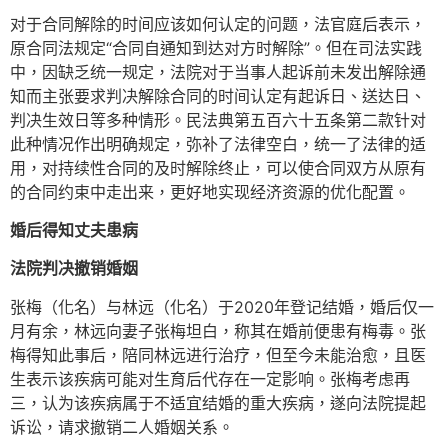
对于合同解除的时间应该如何认定的问题，法官庭后表示，
原合同法规定“合同自通知到达对方时解除”。但在司法实践
中，因缺乏统一规定，法院对于当事人起诉前未发出解除通
知而主张要求判决解除合同的时间认定有起诉日、送达日、
判决生效日等多种情形。民法典第五百六十五条第二款针对
此种情况作出明确规定，弥补了法律空白，统一了法律的适
用，对持续性合同的及时解除终止，可以使合同双方从原有
的合同约束中走出来，更好地实现经济资源的优化配置。
婚后得知丈夫患病
法院判决撤销婚姻
张梅（化名）与林远（化名）于2020年登记结婚，婚后仅一
月有余，林远向妻子张梅坦白，称其在婚前便患有梅毒。张
梅得知此事后，陪同林远进行治疗，但至今未能治愈，且医
生表示该疾病可能对生育后代存在一定影响。张梅考虑再
三，认为该疾病属于不适宜结婚的重大疾病，遂向法院提起
诉讼，请求撤销二人婚姻关系。