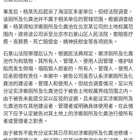
事发后，杨某先后起诉了海淀区多家单位，但经法院调查，
该厕所及化粪池并不属于相关单位的管辖范围。根据调查结
果，杨某得知涉案厕所及化粪池在北京某公司的土地权属范
围内，遂将该公司诉至北京市石景山区人民法院，索赔医疗
费、丧葬费、死亡赔偿金、精神抚慰金等各项损失。
石景山法院审理后认为，根据民法典规定，案涉厕所及化粪
池作为构筑物，其所有人、管理人、使用人因管理、维护缺
陷而发生倒塌、塌陷致人损害的，所有人、管理人、使用人
应承担侵权责任。本案中，被告公司虽否认系涉案厕所及化
粪池的建设者、管理人和使用人，但结合调查情况，足以充
分证实涉案厕所及化粪池位于被告土地权属界线范围之内。
由于被告未能提交足以反驳的证据，且未能证实涉案厕所及
化粪池存在其他建设者、管理者或明确具体使用者，在此情
况下应予认定被告对其土地上的涉案厕所及化粪池行使所有
者或管理者之职责。
由于被告不能充分证实其已尽到对涉案厕所及化粪池修缮、