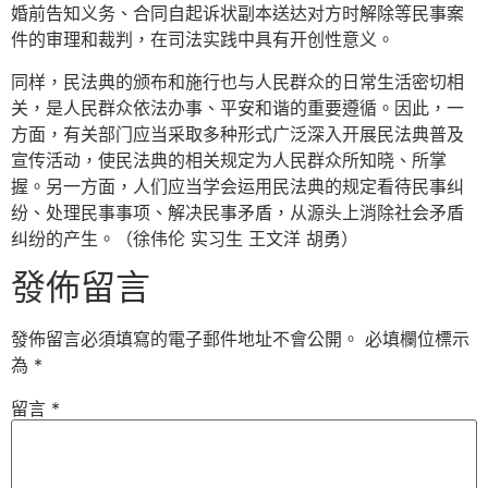
婚前告知义务、合同自起诉状副本送达对方时解除等民事案
件的审理和裁判，在司法实践中具有开创性意义。
同样，民法典的颁布和施行也与人民群众的日常生活密切相
关，是人民群众依法办事、平安和谐的重要遵循。因此，一
方面，有关部门应当采取多种形式广泛深入开展民法典普及
宣传活动，使民法典的相关规定为人民群众所知晓、所掌
握。另一方面，人们应当学会运用民法典的规定看待民事纠
纷、处理民事事项、解决民事矛盾，从源头上消除社会矛盾
纠纷的产生。（徐伟伦 实习生 王文洋 胡勇）
發佈留言
發佈留言必須填寫的電子郵件地址不會公開。
必填欄位標示
為
*
留言
*