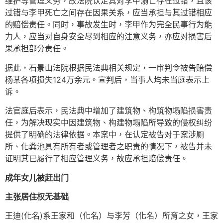
维护等管理义务，故法院认定其对李甲溺亡存在过错，且该
过错与李甲死亡之间存在因果关系，应当承担与其过错相应
的赔偿责任。同时，事故发生时，李甲作为完全民事行为能
力人，应当对自身安全尽到相应的注意义务，亦应对损害后
果承担部分责任。
据此，石景山法院根据民法典相关规定，一审判令被告赔偿
杨某各项损失124万余元。宣判后，当事人均未当庭表示上
诉。
法官庭后表示，民法典中增加了建筑物、构筑物塌陷损害责
任，为解决现实中因建筑物、构建物塌陷所导致的侵权纠纷
提供了明确的法律依据。本案中，在认定被告对于案涉厕
所、化粪池具有所有者或管理者之职责的情况下，被告并未
证明其已履行了相应管理义务，故应承担赔偿责任。
成年女儿被赶出门
主张居住权无基础
王迪(化名)系王家和（化名）与李芳（化名）所育之女，王家