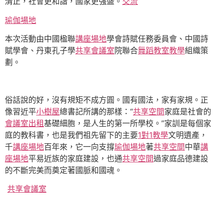
清正，社會更和諧，國家更強盛。
交流
瑜伽場地
本次活動由中國楹聯
講座場地
學會詩賦任務委員會、中國詩
賦學會、丹東孔子學
共享會議室
院聯合
舞蹈教室
教學
組織策
劃。
俗話說的好，沒有規矩不成方圓。國有國法，家有家規。正
像習近平
小樹屋
總書記所講的那樣：“
共享空間
家庭是社會的
會議室出租
基礎細胞，是人生的第一所學校。”家訓是每個家
庭的教科書，也是我們祖先留下的主要
1對1教學
文明遺產，
千
講座場地
百年來，它一向支撐
瑜伽場地
著
共享空間
中華
講
座場地
平易近族的家庭建設，也通
共享空間
過家庭品德建設
的不斷完美而奠定著國脈和國魂。
共享會議室