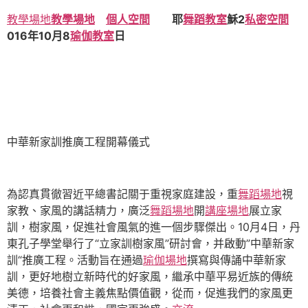
教學場地
教學場地
個人空間
耶
舞蹈教室
穌2
私密空間
016年10月8
瑜伽教室
日
中華新家訓推廣工程開幕儀式
為認真貫徹習近平總書記關于重視家庭建設，重
舞蹈場地
視
家教、家風的講話精力，廣泛
舞蹈場地
開
講座場地
展立家
訓，樹家風，促進社會風氣的進一個步驟傑出。10月4日，丹
東孔子學堂舉行了“立家訓樹家風”研討會，并啟動”中華新家
訓“推廣工程。活動旨在通過
瑜伽場地
撰寫與傳誦中華新家
訓，更好地樹立新時代的好家風，繼承中華平易近族的傳統
美德，培養社會主義焦點價值觀，從而，促進我們的家風更