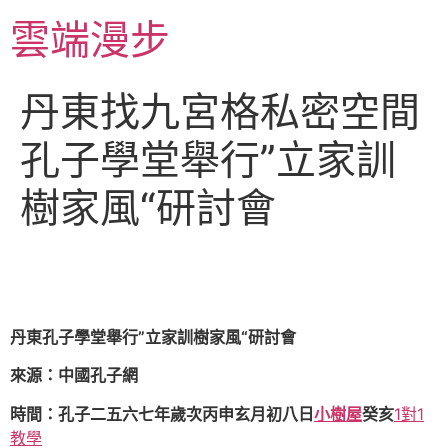
跳
雲端漫步
至
主
要
丹東找九宮格私密空間
內
容
孔子學堂舉行”立家訓
樹家風“研討會
丹東孔子學堂舉行”立家訓樹家風“研討會
來源：中國孔子網
時間：孔子二五六七年歲次丙申玄月初八日
小樹屋
癸亥
1對1
教學