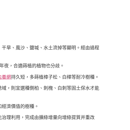
，干旱、風沙、鹽堿、水土流掉等顯明。經由過程
年夜，合適蒔植的植物也分歧。
包養網
持久短，多蒔植樟子松、白樺等耐冷樹種。
地域，則宜選種側柏、刺槐、白刺等固土保水才能
和經濟價值的樹種。
能治理利用，完成由擴綠增量向增綠提質并重改