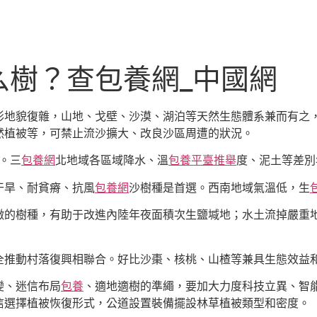
么樹？查包養網_中國網
形地貌復雜，山地、戈壁、沙漠、湖泊等天然生態體系兼而有之
然植被等，可禁止流沙擴大、改良沙區周遭的狀況。
目。三
包養網
北地域各區域降水、溫
包養平臺推舉
度、泥土等差別
干旱、耐貧瘠、抗風
包養網
沙樹種是首選。西南地域氣溫低，生
徵的樹種，有助于改進內陸年夜面積次生鹽堿地；水土流掉嚴重
全推動村落復興相聯合。好比沙棗、核桃、山楂等兼具生態效益
變、迷信布局
包養
、適地適樹的準繩，要加大力度科技立異、智
信選擇植被恢復形式，公道設置裝備擺設林草植被類型和密度。