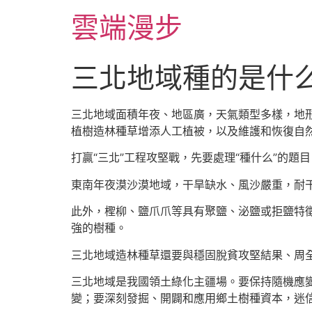
跳
雲端漫步
至
主
要
三北地域種的是什
內
容
三北地域面積年夜、地區廣，天氣類型多樣，地
植樹造林種草增添人工植被，以及維護和恢復自
打贏“三北”工程攻堅戰，先要處理“種什么”的題
東南年夜漠沙漠地域，干旱缺水、風沙嚴重，耐
此外，檉柳、鹽爪爪等具有聚鹽、泌鹽或拒鹽特
強的樹種。
三北地域造林種草還要與穩固脫貧攻堅結果、周
三北地域是我國領土綠化主疆場。要保持隨機應
變；要深刻發掘、開闢和應用鄉土樹種資本，迷