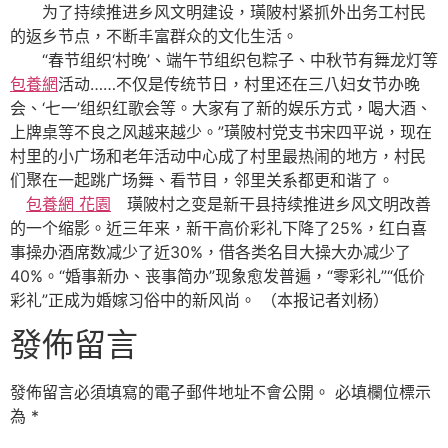
为了持续推进乡风文明建设，璜陂村紧抓外出务工村民
的返乡节点，不断丰富群众的文化生活。
“春节组织‘村晚’、端午节组织包粽子、中秋节有舞龙灯等
包養網
活动……不仅是传统节日，村里还在三八妇女节办晚
会、‘七一’组织红歌会等。大家有了新的娱乐方式，喝大酒、
上牌桌等不良之风越来越少。”璜陂村党支书宋四平说，现在
村里的小广场和老年活动中心成了村里最热闹的地方，村民
们聚在一起跳广场舞、看节目，邻里关系都更和谐了。
包養網 花園
璜陂村之变是新干县持续推进乡风文明改善
的一个缩影。近三年来，新干高价彩礼下降了25%，红白喜
事操办酒席数减少了近30%，借各类名目大操大办减少了
40%。“婚事新办、丧事简办”现象愈发普遍，“零彩礼”“低价
彩礼”正成为婚嫁习俗中的新风尚。 （本报记者刘杨）
發佈留言
發佈留言必須填寫的電子郵件地址不會公開。
必填欄位標示
為
*