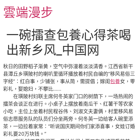
跳
雲端漫步
至
主
要
一碗擂查包養心得茶喝
內
容
出新乡风_中国网
秋日的田野稻子渐黄，空气中弥漫着淡淡清香。江西省新干
县潭丘乡璜陂村的喇叭里循环播放着村民自编的“移风易俗三
字经”：红白事，少铺张，事从简，需提倡；嫁闺
包養
女，零
彩礼，娶媳妇，不攀比……
在璜陂村妇联主席何冬英家门口的树荫下，一场热闹的
擂茶会谈正在进行。小桌子上摆放着南瓜干、红薯干等农家
小吃，主位上坐着村民程谷伟、刘淑文夫妻俩，村里移风易
俗志愿服务队的队员们分坐两旁。何冬英一边给客人碗里添
茶，一边拉着家常：“听说国庆期间你们家添喜事，女娃订婚
彩礼要20万块钱。”