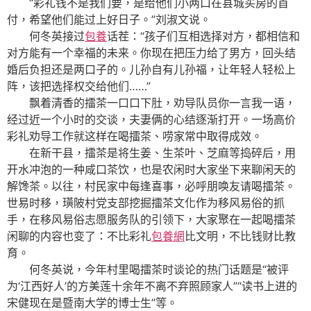
“彩礼钱不是我们要，是给他们小两口在县城买房的首
付，希望他们能过上好日子。”刘淑文说。
何冬英接过
包養
话茬：“孩子们互相选择对方，都相信和
对方能有一个幸福的未来。你现在把压力给了男方，回头结
婚后负担还是两口子的。儿孙自有儿孙福，让年轻人轻松上
阵，该把选择权交给他们……”
飘着清香的擂茶一口口下肚，劝导队员你一言我一语，
经过近一个小时的交谈，夫妻俩的心结逐渐打开。一场高价
彩礼劝导工作就这样在喝擂茶、唠家常中取得成效。
在新干县，擂茶是将生姜、生茶叶、芝麻等捣碎后，用
开水冲泡的一种咸口茶饮，也是农闲时大家坐下来聊闲天的
解馋茶。以往，村民家中每逢喜事，必呼朋唤友请喝擂茶。
世易时移，璜陂村党支部挖掘擂茶文化作为移风易俗的抓
手，在移风易俗志愿服务队的引领下，大家聚在一起喝擂茶
闲聊的内容也变了：不比彩礼
包養網
比文明，不比钱财比教
育。
何冬英说，今年村里喝擂茶时谈论的热门话题是“被评
为‘江西好人’的方美莲十余年不离不弃照顾家人”“读书上进的
宋健现在是暨南大学的博士生”等。