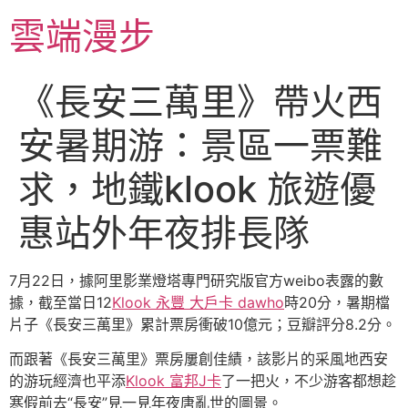
跳
雲端漫步
至
主
要
《長安三萬里》帶火西
內
容
安暑期游：景區一票難
求，地鐵klook 旅遊優
惠站外年夜排長隊
7月22日，據阿里影業燈塔專門研究版官方weibo表露的數
據，截至當日12
Klook 永豐 大戶卡 dawho
時20分，暑期檔
片子《長安三萬里》累計票房衝破10億元；豆瓣評分8.2分。
而跟著《長安三萬里》票房屢創佳績，該影片的采風地西安
的游玩經濟也平添
Klook 富邦J卡
了一把火，不少游客都想趁
寒假前去“長安”見一見年夜唐亂世的圖景。