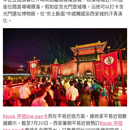
座位簡直場場爆滿。假如從含光門登城墻，沿途可以打卡含
光門遺址博物館，在“夯土斷面”中感觸感染西安城的汗青演
化。
Klook 中信line pay卡
而在平易近宿方面，據途家平易近宿數
據顯示，截至7月20日，西安暑期平易近宿預訂
Klook 中信
line pay卡
量排名全國第七，訂單量同比2019年增加四成，