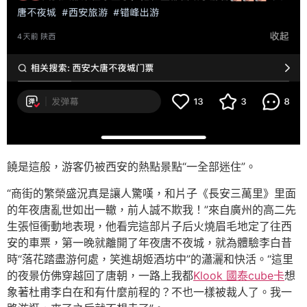
饒是這般，游客仍被西安的熱點景點“一全部迷住”。
“商街的繁榮盛況真是讓人驚嘆，和片子《長安三萬里》里面
的年夜唐亂世如出一轍，前人誠不欺我！”來自廣州的高二先
生張恒衝動地表現，他看完這部片子后火燒眉毛地定了往西
安的車票，第一晚就離開了年夜唐不夜城，就為體驗李白昔
時“落花踏盡游何處，笑進胡姬酒坊中”的瀟灑和快活。“這里
的夜景仿佛穿越回了唐朝，一路上我都
Klook 國泰cube卡
想
象著杜甫李白在和有什麼前程的？不也一樣被裁人了。我一