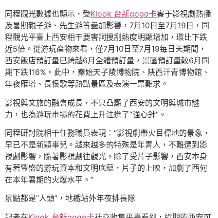
同程觀光數據也顯示，受
Klook 台新gogo卡
害于影視劇熱播
及暑期親子游、先生游等疊加影響，7月10日至7月19日，同
程觀光平臺上西安相干要害詞搜刮熱度明顯增加，環比下跌
近5倍。從游玩產物來看，僅7月10日至7月19每日天期間，
西安飯店預訂量已跨越6月全體預訂量，景區預訂量較6月同
期下跌116%。此中，秦始天子陵博物院、陜西汗青博物館、
年夜雁塔、長恨歌等熱點景區及表演一票難求。
影視與文旅的融會成長，不只凸顯了西安的文明與城市魅
力，也為游玩市場的花費上升注進了“強心針”。
同程研討院相干任務職員表現：“影視劇帶火目標地的景象，
早已不是新穎事兒。越來越多的特殊是年青人，不難遭到影
視劇影響，隨著影視劇往觀光。除了受片子影響，西安本身
有著豐盛的游玩資本和文明底蘊，片子的上映，加劇了西何
在本年暑期的火爆水平。”
景點都是“人頭”，地鐵站外年夜排長隊
記者在
Klook 台新gogo卡
社交收集平臺看到，近期的西安可