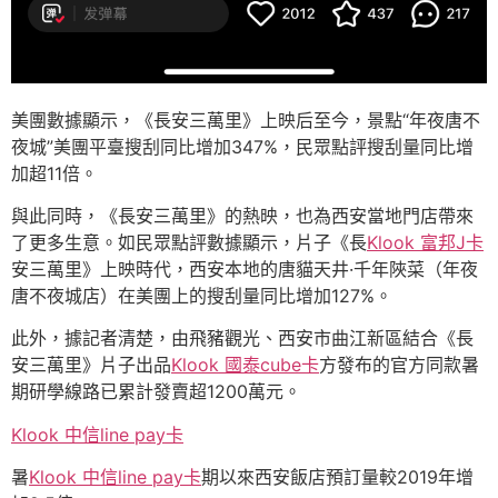
美團數據顯示，《長安三萬里》上映后至今，景點“年夜唐不
夜城”美團平臺搜刮同比增加347%，民眾點評搜刮量同比增
加超11倍。
與此同時，《長安三萬里》的熱映，也為西安當地門店帶來
了更多生意。如民眾點評數據顯示，片子《長
Klook 富邦J卡
安三萬里》上映時代，西安本地的唐貓天井·千年陜菜（年夜
唐不夜城店）在美團上的搜刮量同比增加127%。
此外，據記者清楚，由飛豬觀光、西安市曲江新區結合《長
安三萬里》片子出品
Klook 國泰cube卡
方發布的官方同款暑
期研學線路已累計發賣超1200萬元。
Klook 中信line pay卡
暑
Klook 中信line pay卡
期以來西安飯店預訂量較2019年增