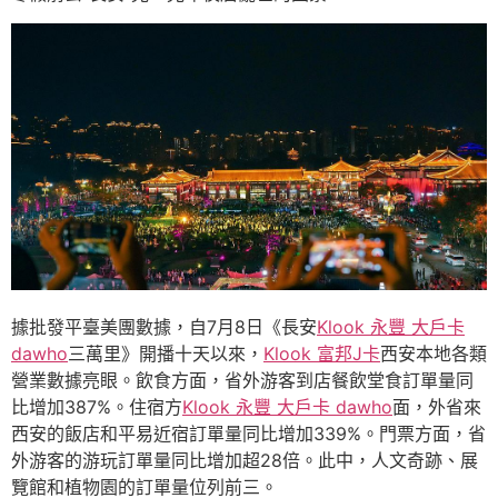
據批發平臺美團數據，自7月8日《長安
Klook 永豐 大戶卡
dawho
三萬里》開播十天以來，
Klook 富邦J卡
西安本地各類
營業數據亮眼。飲食方面，省外游客到店餐飲堂食訂單量同
比增加387%。住宿方
Klook 永豐 大戶卡 dawho
面，外省來
西安的飯店和平易近宿訂單量同比增加339%。門票方面，省
外游客的游玩訂單量同比增加超28倍。此中，人文奇跡、展
覽館和植物園的訂單量位列前三。