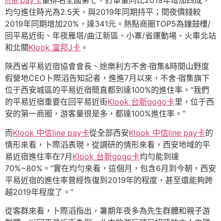
均勻進住時光為2.5天，與2019年同期持平；間夜價錢較
2019年同期增加20%，達341元。熱點商圈TOP5為鐘鼓樓/
回平易近街、年夜雁塔/曲江新區、小寨/省運動場、火車北站
和北關
Klook 富邦J卡
。
陜西省平易近宿協會會長、途樂利方不舍·宿集&時間山野度
假營地CEO卜際滔告知記者，進進7月以來，不舍·宿集旗下
位于西安城區的平易近宿簡直都到達100%的進住率。“我們
的平易近宿重要在回平易近街
Klook 台新gogo卡
里，位于西
安的第一商圈，游客量很是多，都達100%進住率。”
而
Klook 中信line pay卡
從全部西安
Klook 中信line pay卡
的
情形來看，卜際滔表現，從調研的情形來看，西安地域的平
易近宿進住率在7月
Klook 台新gogo卡
均勻能到達
70%~80%。“實在均勻來看，這個月，包含6月到今朝，西安
平易近宿的進住率曾經恢復到2019年的程度，甚至還能夠跨
越2019年程度了。”
從客群來看，卜際滔指出，暑期年夜多為先生群體和親子游