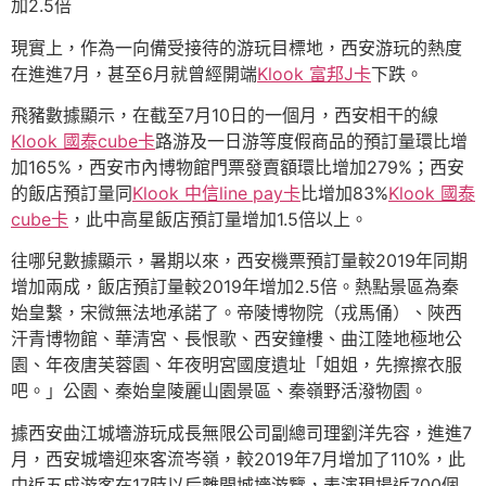
加2.5倍
現實上，作為一向備受接待的游玩目標地，西安游玩的熱度
在進進7月，甚至6月就曾經開端
Klook 富邦J卡
下跌。
飛豬數據顯示，在截至7月10日的一個月，西安相干的線
Klook 國泰cube卡
路游及一日游等度假商品的預訂量環比增
加165%，西安市內博物館門票發賣額環比增加279%；西安
的飯店預訂量同
Klook 中信line pay卡
比增加83%
Klook 國泰
cube卡
，此中高星飯店預訂量增加1.5倍以上。
往哪兒數據顯示，暑期以來，西安機票預訂量較2019年同期
增加兩成，飯店預訂量較2019年增加2.5倍。熱點景區為秦
始皇繫，宋微無法地承諾了。帝陵博物院（戎馬俑）、陜西
汗青博物館、華清宮、長恨歌、西安鐘樓、曲江陸地極地公
園、年夜唐芙蓉園、年夜明宮國度遺址「姐姐，先擦擦衣服
吧。」公園、秦始皇陵麗山園景區、秦嶺野活潑物園。
據西安曲江城墻游玩成長無限公司副總司理劉洋先容，進進7
月，西安城墻迎來客流岑嶺，較2019年7月增加了110%，此
中近五成游客在17時以后離開城墻游覽，表演現場近700個