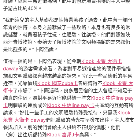
群體，以回平易近街為例，此中的游玩項目招待的主人中親
子游占比約40%。
“我們這兒的主人基礎都是怙恃帶著孩子過去，此中有一部門
年青的怙恃，本身之前就做了一些攻略，本身也有良多的常
識儲蓄，就帶著孩子往玩、往體驗、往講授。他們對照如陜
西汗青博物館、秦始天子陵博物院等文明類場館的需求都仍
是比擬多的。”卜際滔說。
值得一提的是，卜際滔表現，從今朝
Klook 永豐 大衛卡
daway
的游客需求來看，游客對平易近宿產物的硬件舉措措
施和文明體驗都有越來越高的請求。“好比一些品德低的平易
近宿，光靠價錢
Klook 國泰cube卡
曾經博得不
Klook 永豐 大
衛卡
了市場了。”卜際滔稱，良多居民宿的主人曾經不知足于
純真的住宿，還對平易近宿能供給一些文
Klook 中信line pay
卡
明體驗的運動或公
Klook 中信line pay卡
共區域的互動有所
請求。“好比一些手工的文明體驗特殊受接待，只需我
Klook
永豐 大衛卡 daway
們把體驗的時光提早發布出往，主人城市
餐與加入。別的我們會給主人供給不花錢的漢服，他們
（穿）出往玩都特殊
Klook 富邦J卡
高興。”