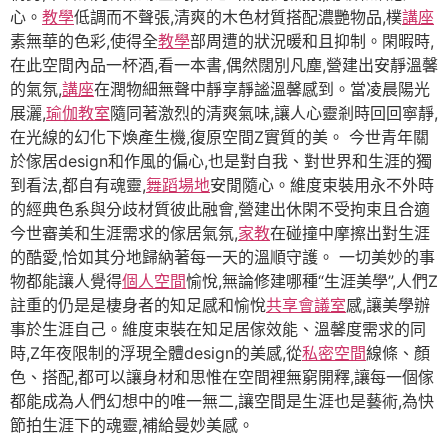
心。
教學
低調而不聲張,清爽的木色材質搭配濃艷物品,樸
講座
素無華的色彩,使得全
教學
部周遭的狀況暖和且抑制。閑暇時,
在此空間內品一杯酒,看一本書,偶然闊別凡塵,營建出安靜溫馨
的氣氛,
講座
在潤物細無聲中靜享靜謐溫馨感到。當凌晨陽光
展灑,
瑜伽教室
隨同著激烈的清爽氣味,讓人心靈剎時回回寧靜,
在光線的幻化下煥產生機,復原空間Z實質的美。 今世青年關
於傢居design和作風的偏心,也是對自我、對世界和生涯的獨
到看法,都自有魂靈,
舞蹈場地
安閒隨心。維度束裝用永不外時
的經典色系與分歧材質彼此融會,營建出休閑不受拘束且合適
今世審美和生涯需求的傢居氣氛,
家教
在碰撞中摩擦出對生涯
的酷愛,恰如其分地歸納著每一天的溫順守護。 一切美妙的事
物都能讓人覺得
個人空間
愉悅,無論修建哪種“生涯美學”,人們Z
註重的仍是是棲身者的知足感和愉悅
共享會議室
感,讓美學辦
事於生涯自己。維度束裝在知足居傢效能、溫馨度需求的同
時,Z年夜限制的浮現全體design的美感,從
私密空間
線條、顏
色、搭配,都可以讓身材和思惟在空間裡無窮開釋,讓每一個傢
都能成為人們幻想中的唯一無二,讓空間是生涯也是藝術,為快
節拍生涯下的魂靈,補給曼妙美感。