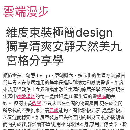
跳
雲端漫步
至
主
要
維度束裝極簡design
內
容
獨享清爽安靜天然美九
宮格分享學
顏值審美、創意design、原創概念、多元化的生涯方法,讓古
代年青人在傢居適用的基本長進階到精力和感情需求。維度
束裝用舉動停止立異和摸索融於生涯的傢居美學,讓美表現在
生涯中
家教場地
的每一處纖細處,叫醒生涯的靈
講座
動美
妙。 極簡主義
教學
,不只表示在空間的物資層面,更在於空間
所承載的不受拘束無窮
見證
能夠。簡化繁復元素,處處繁複非
凡又混而穩定。維度束裝摒棄失落空間的過剩元素,外簡魂靈
而內秀於裡,靜謐而不單調,用極簡取悅本身,享用居傢美學。幹