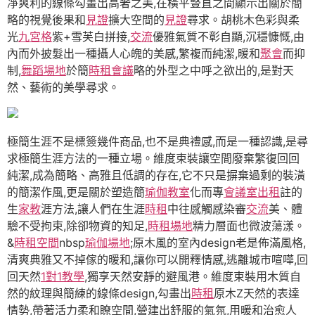
凈爽利的線條勾畫出高奢之美,在橫平豎直之間顯示出關於簡
略的視覺後果和
見證
擴大空間的
見證
尋求。胡桃木色彩與柔
光
九宮格
紫+雪芙白拼接,
交流
優雅氣質不彰自顯,沉穩慷慨,由
內而外披髮出一種攝人心魄的美感,繁複而純潔,暖和
聚會
而抑
制,
舞蹈場地
於簡
時租會議
略的外型之中呼之欲出的,是對天
然、藝術的美學尋求。
極簡生涯不是標簽幾件商品,也不是典禮感,而是一種認識,是尋
求極簡生涯方法的一種立場。維度束裝讓空間廢棄繁復回回
純潔,成為簡略、高雅且低調的存在,它不只是摒棄過剩的裝潢
的簡潔作風,更是關於塑造簡
瑜伽教室
化而專
會議室出租
註的
生
家教
涯方法,讓人們在生涯
時租
中往感觸感染審
交流
美、體
驗不受拘束,除卻物資的知足,
時租場地
精力層面也微波蕩漾。
&
時租空間
nbsp
瑜伽場地
;原木風的室內design老是佈滿風格,
清爽典雅又不掉傢的暖和,讓你可以開釋情感,逃離城市喧嘩,回
回天然
1對1教學
,獨享天然安靜的避風港。維度束裝用木質自
然的紋理與簡練的線條design,勾畫出
時租
原木Z天然的表達
情勢,帶著活力柔和瞭空間,營建出舒服的氣氛,用暖和治愈人